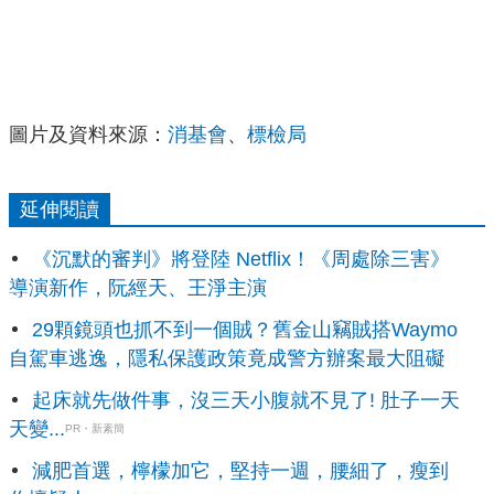
圖片及資料來源：
消基會
、
標檢局
延伸閱讀
《沉默的審判》將登陸 Netflix！《周處除三害》
導演新作，阮經天、王淨主演
29顆鏡頭也抓不到一個賊？舊金山竊賊搭Waymo
自駕車逃逸，隱私保護政策竟成警方辦案最大阻礙
起床就先做件事，沒三天小腹就不見了! 肚子一天
天變...
PR・新素簡
減肥首選，檸檬加它，堅持一週，腰細了，瘦到