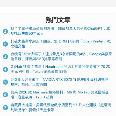
熱門文章
找了半輩子求助偵探都沒用！66歲加拿大男子靠ChatGPT，成
1
功找回失散50年家人
打破大廠墨水綁架！開源、無 DRM 限制的「Open Printer」概
2
念機亮相
台積電2奈米太猛了！流片量是3奈米同期的4倍，Google與蘋果
3
搶首發、輝達與AMD排隊等產能
GitHub 狂攬 4 萬星！Headroom 開源工具幫開發者省下 70 萬
4
美元 API 費，Token 消耗暴降 92%
24GB 大容量來了！NVIDIA RTX 5070 Ti SUPER 爆料總整理：
5
規格、功耗、上市時間
蘋果 2026 款 Mac mini 規格爆料：M6 與 M5 Pro 異色搭檔登
6
場！容量或將 512GB 起跳
典藏界大地震！美國懷舊遊戲小店驚見 97 片未公開版《超級瑪
7
利歐兄弟》變體任天堂卡帶