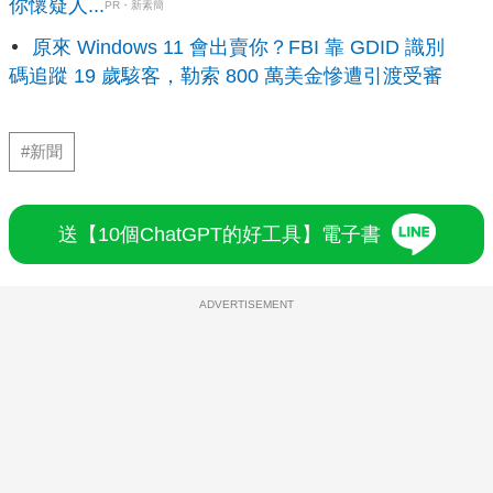
你懷疑人...
PR・新素簡
原來 Windows 11 會出賣你？FBI 靠 GDID 識別
碼追蹤 19 歲駭客，勒索 800 萬美金慘遭引渡受審
#新聞
送【10個ChatGPT的好工具】電子書
ADVERTISEMENT