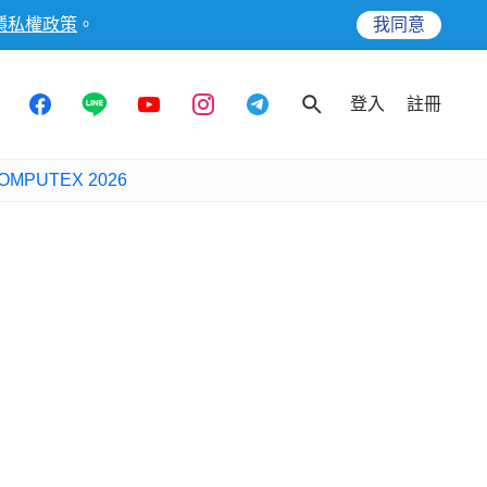
隱私權政策
。
我同意
登入
註冊
OMPUTEX 2026