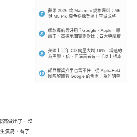
市時間
蘋果 2026 款 Mac mini 規格爆料：M6
7
與 M5 Pro 異色搭檔登場！容量或將
512GB 起跳
哪款導航最好用？Google、Apple、導
8
航王、高德地圖實測對比：四大導航實
測懶人包
美國上半年 CD 銷量大增 16%：增速約
9
為黑膠 7 倍，但購買者有一半以上根本
沒有播放器
諾貝爾獎推手也留不住！從 AlphaFold
10
團隊解體看 Google 的焦慮：為何明星
實驗室要為 Gemini 讓路？
用樂高做出了一整
生氣鳥，看了