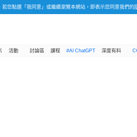
，若您點選「我同意」或繼續瀏覽本網站，即表示您同意我們的
片
活動
討論區
課程
#AI ChatGPT
深度有料
C