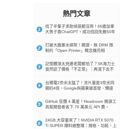
熱門文章
找了半輩子求助偵探都沒用！66歲加拿
1
大男子靠ChatGPT，成功找回失散50年
家人
打破大廠墨水綁架！開源、無 DRM 限
2
制的「Open Printer」概念機亮相
記憶體漲太兇連老闆都怕了？SK海力士
3
竟然認了價格「不正常」：再漲下去不
是好事
台積電2奈米太猛了！流片量是3奈米同
4
期的4倍，Google與蘋果搶首發、輝達
與AMD排隊等產能
GitHub 狂攬 4 萬星！Headroom 開源工
5
具幫開發者省下 70 萬美元 API 費，
Token 消耗暴降 92%
24GB 大容量來了！NVIDIA RTX 5070
6
Ti SUPER 爆料總整理：規格、功耗、上