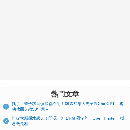
熱門文章
找了半輩子求助偵探都沒用！66歲加拿大男子靠ChatGPT，成
1
功找回失散50年家人
打破大廠墨水綁架！開源、無 DRM 限制的「Open Printer」概
2
念機亮相