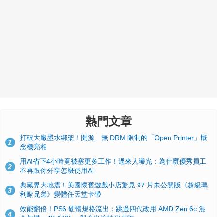
熱門文章
打破大廠墨水綁架！開源、無 DRM 限制的「Open Printer」概
1
念機亮相
用AI省下4小時竟被塞更多工作！過來人曝光：為什麼優秀員工
2
不再跟你分享怎麼使用AI
典藏界大地震！美國懷舊遊戲小店驚見 97 片未公開版《超級瑪
3
利歐兄弟》變體任天堂卡帶
效能翻倍！PS6 硬體規格流出：跳過四代改用 AMD Zen 6c 混
4