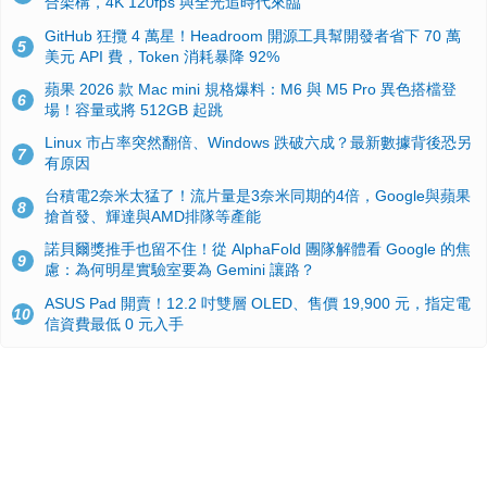
合架構，4K 120fps 與全光追時代來臨
GitHub 狂攬 4 萬星！Headroom 開源工具幫開發者省下 70 萬
5
美元 API 費，Token 消耗暴降 92%
蘋果 2026 款 Mac mini 規格爆料：M6 與 M5 Pro 異色搭檔登
6
場！容量或將 512GB 起跳
Linux 市占率突然翻倍、Windows 跌破六成？最新數據背後恐另
7
有原因
台積電2奈米太猛了！流片量是3奈米同期的4倍，Google與蘋果
8
搶首發、輝達與AMD排隊等產能
諾貝爾獎推手也留不住！從 AlphaFold 團隊解體看 Google 的焦
9
慮：為何明星實驗室要為 Gemini 讓路？
ASUS Pad 開賣！12.2 吋雙層 OLED、售價 19,900 元，指定電
10
信資費最低 0 元入手