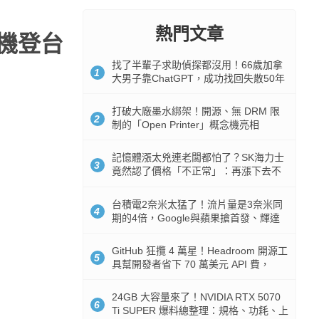
熱門文章
耳機登台
找了半輩子求助偵探都沒用！66歲加拿
1
大男子靠ChatGPT，成功找回失散50年
家人
打破大廠墨水綁架！開源、無 DRM 限
2
制的「Open Printer」概念機亮相
記憶體漲太兇連老闆都怕了？SK海力士
3
竟然認了價格「不正常」：再漲下去不
是好事
台積電2奈米太猛了！流片量是3奈米同
4
期的4倍，Google與蘋果搶首發、輝達
與AMD排隊等產能
GitHub 狂攬 4 萬星！Headroom 開源工
5
具幫開發者省下 70 萬美元 API 費，
Token 消耗暴降 92%
24GB 大容量來了！NVIDIA RTX 5070
6
Ti SUPER 爆料總整理：規格、功耗、上