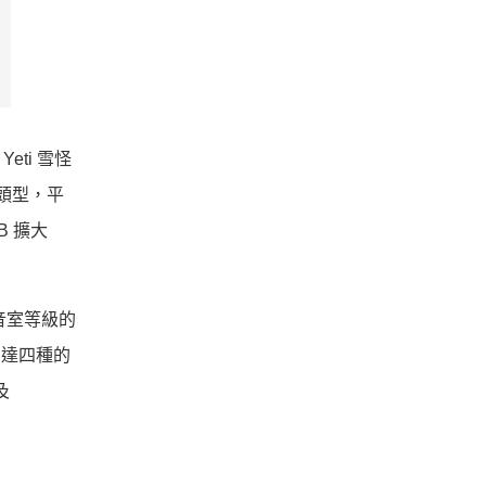
eti 雪怪
的頭型，平
B 擴大
錄音室等級的
多達四種的
及