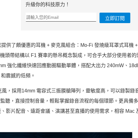
升級你的科技原力！
立即訂閱
 就提供了頗優惠的耳機 + 麥克風組合：Mo-Fi 發燒級耳罩式耳機 + Y
造，耳機頭帶結構以 F1 賽車的懸吊概念製成，可合乎大部分使用者
 強化纖維快速回應動圈驅動單體，搭配大出力 240mW、18d
，和震撼的低頻。
SB 麥克風，採用14mm 電容式三振膜艙陣列，靈敏度高，可以錄製
延遲監聽，直接控制音量，輕鬆掌握錄音流程的每個環節。更具備
影片配音、遠距會議、演講甚至直播的使用需求，相容 Mac 