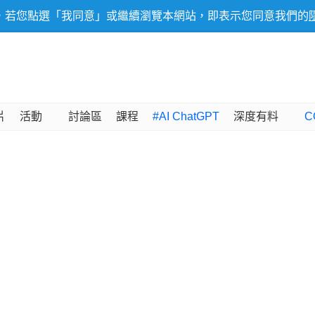
，若您點選「我同意」或繼續瀏覽本網站，即表示您同意我們的
片
活動
討論區
課程
#AI ChatGPT
深度有料
C