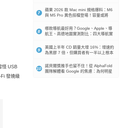
市時間
蘋果 2026 款 Mac mini 規格爆料：M6
7
與 M5 Pro 異色搭檔登場！容量或將
512GB 起跳
哪款導航最好用？Google、Apple、導
8
航王、高德地圖實測對比：四大導航實
測懶人包
美國上半年 CD 銷量大增 16%：增速約
9
為黑膠 7 倍，但購買者有一半以上根本
沒有播放器
諾貝爾獎推手也留不住！從 AlphaFold
怪 USB
10
團隊解體看 Google 的焦慮：為何明星
Fi 發燒級
實驗室要為 Gemini 讓路？