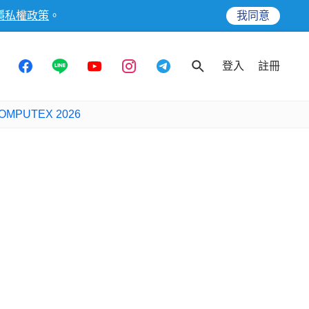
隱私權政策
。
我同意
登入
註冊
OMPUTEX 2026