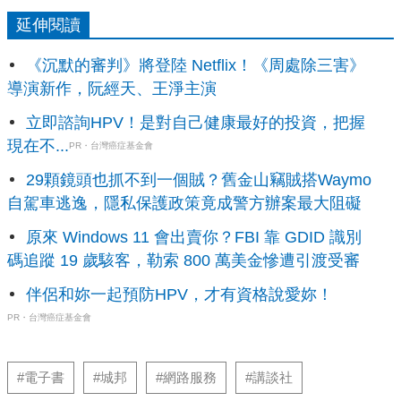
延伸閱讀
《沉默的審判》將登陸 Netflix！《周處除三害》
導演新作，阮經天、王淨主演
立即諮詢HPV！是對自己健康最好的投資，把握
現在不...
PR・台灣癌症基金會
29顆鏡頭也抓不到一個賊？舊金山竊賊搭Waymo
自駕車逃逸，隱私保護政策竟成警方辦案最大阻礙
原來 Windows 11 會出賣你？FBI 靠 GDID 識別
碼追蹤 19 歲駭客，勒索 800 萬美金慘遭引渡受審
伴侶和妳一起預防HPV，才有資格說愛妳！
PR・台灣癌症基金會
#電子書
#城邦
#網路服務
#講談社