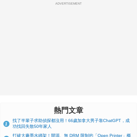
ADVERTISEMENT
熱門文章
找了半輩子求助偵探都沒用！66歲加拿大男子靠ChatGPT，成
1
功找回失散50年家人
打破大廠墨水綁架！開源、無 DRM 限制的「Open Printer」概