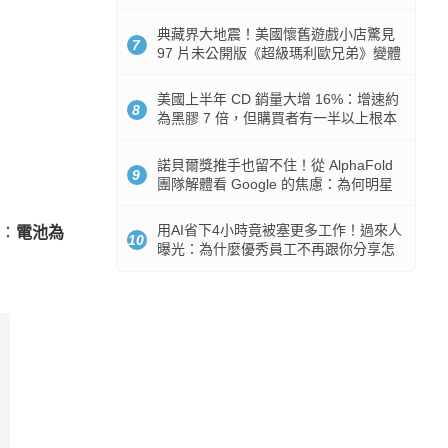
512GB 起跳
典藏界大地震！美國懷舊遊戲小店驚見
7
97 片未公開版《超級瑪利歐兄弟》變體
任天堂卡帶
美國上半年 CD 銷量大增 16%：增速約
8
為黑膠 7 倍，但購買者有一半以上根本
沒有播放器
諾貝爾獎推手也留不住！從 AlphaFold
9
團隊解體看 Google 的焦慮：為何明星
實驗室要為 Gemini 讓路？
用AI省下4小時竟被塞更多工作！過來人
示：
電池為
10
曝光：為什麼優秀員工不再跟你分享怎
麼使用AI