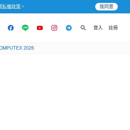
隱私權政策
。
我同意
登入
註冊
OMPUTEX 2026