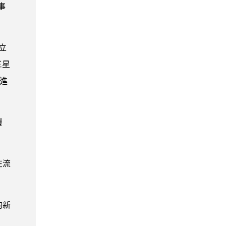
事
立
三星
，進
覆
在流
的新