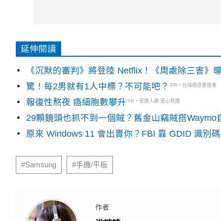
延伸閱讀
《沉默的審判》將登陸 Netflix！《周處除三害
驚！每2男就有1人中標？不可能吧？
PR・台灣癌症基金會
報復性熬夜 癌細胞數攀升
PR・安達人壽 安心抗癌
29顆鏡頭也抓不到一個賊？舊金山竊賊搭Waym
原來 Windows 11 會出賣你？FBI 靠 GDID 
#Samsung
#手機/平板
作者