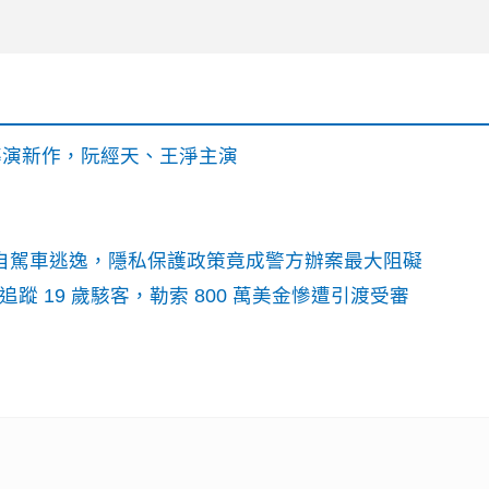
》導演新作，阮經天、王淨主演
o自駕車逃逸，隱私保護政策竟成警方辦案最大阻礙
識別碼追蹤 19 歲駭客，勒索 800 萬美金慘遭引渡受審