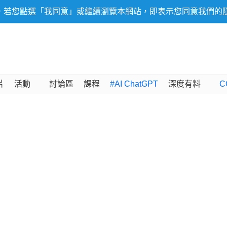
，若您點選「我同意」或繼續瀏覽本網站，即表示您同意我們的
片
活動
討論區
課程
#AI ChatGPT
深度有料
C