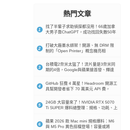
熱門文章
找了半輩子求助偵探都沒用！66歲加拿
1
大男子靠ChatGPT，成功找回失散50年
家人
打破大廠墨水綁架！開源、無 DRM 限
2
制的「Open Printer」概念機亮相
台積電2奈米太猛了！流片量是3奈米同
3
期的4倍，Google與蘋果搶首發、輝達
與AMD排隊等產能
GitHub 狂攬 4 萬星！Headroom 開源工
4
具幫開發者省下 70 萬美元 API 費，
Token 消耗暴降 92%
24GB 大容量來了！NVIDIA RTX 5070
5
Ti SUPER 爆料總整理：規格、功耗、上
市時間
蘋果 2026 款 Mac mini 規格爆料：M6
6
與 M5 Pro 異色搭檔登場！容量或將