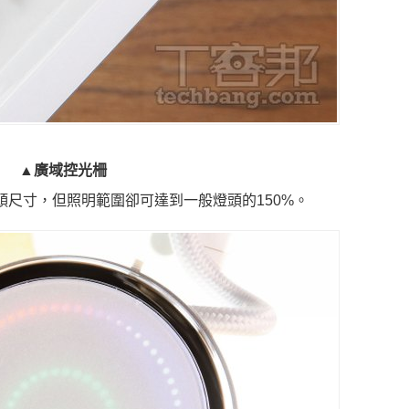
▲
廣域控光柵
尺寸，但照明範圍卻可達到一般燈頭的150%。