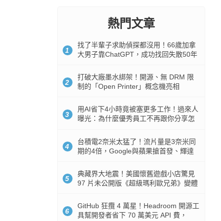
熱門文章
找了半輩子求助偵探都沒用！66歲加拿
1
大男子靠ChatGPT，成功找回失散50年
家人
打破大廠墨水綁架！開源、無 DRM 限
2
制的「Open Printer」概念機亮相
用AI省下4小時竟被塞更多工作！過來人
3
曝光：為什麼優秀員工不再跟你分享怎
麼使用AI
台積電2奈米太猛了！流片量是3奈米同
4
期的4倍，Google與蘋果搶首發、輝達
與AMD排隊等產能
典藏界大地震！美國懷舊遊戲小店驚見
5
97 片未公開版《超級瑪利歐兄弟》變體
任天堂卡帶
GitHub 狂攬 4 萬星！Headroom 開源工
6
具幫開發者省下 70 萬美元 API 費，