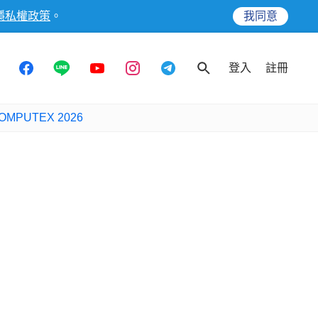
隱私權政策
。
我同意
登入
註冊
OMPUTEX 2026