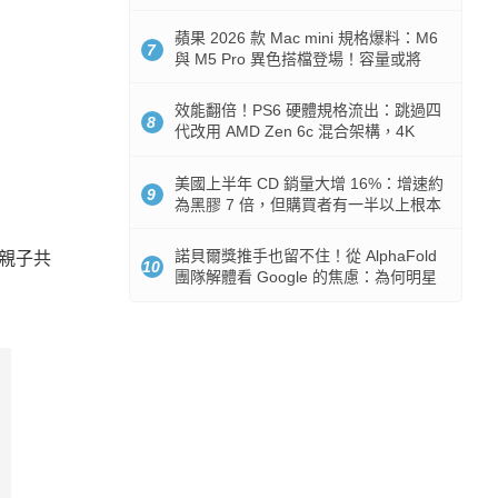
Token 消耗暴降 92%
蘋果 2026 款 Mac mini 規格爆料：M6
7
與 M5 Pro 異色搭檔登場！容量或將
512GB 起跳
效能翻倍！PS6 硬體規格流出：跳過四
8
代改用 AMD Zen 6c 混合架構，4K
120fps 與全光追時代來臨
美國上半年 CD 銷量大增 16%：增速約
9
為黑膠 7 倍，但購買者有一半以上根本
沒有播放器
諾貝爾獎推手也留不住！從 AlphaFold
打親子共
10
團隊解體看 Google 的焦慮：為何明星
實驗室要為 Gemini 讓路？