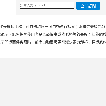
立即訂閱
科技：內建亮度偵測器，可依據環境亮度自動進行調光；兩種智慧調光
號顯示，能夠提醒使用者是否該提高或降低檯燈的亮度；紅外線
忘了開燈而傷害眼睛，離席自動關燈更可減少電力耗損；檯燈底