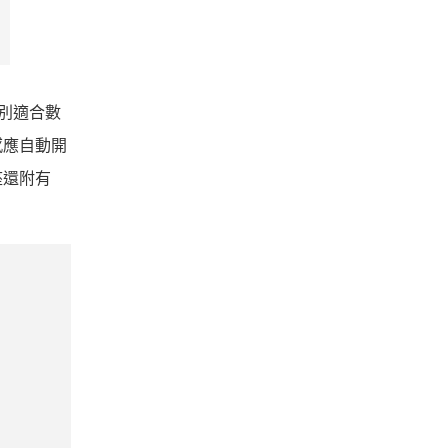
分別適合數
感應自動開
座還附有