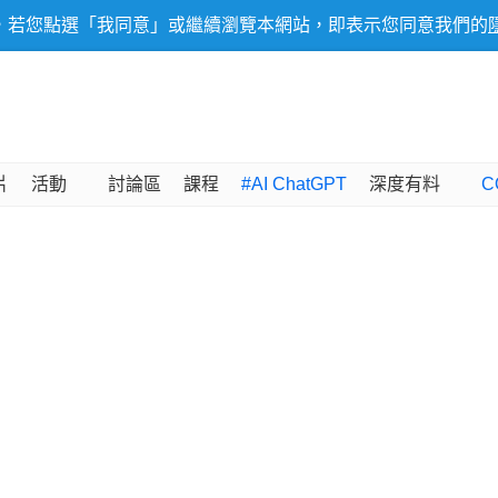
，若您點選「我同意」或繼續瀏覽本網站，即表示您同意我們的
片
活動
討論區
課程
#AI ChatGPT
深度有料
C