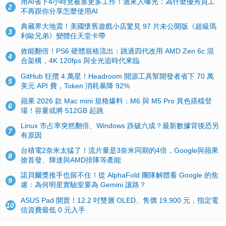
用AI省下4小時竟被塞更多工作！過來人曝光：為什麼優秀員工
2
不再跟你分享怎麼使用AI
典藏界大地震！美國懷舊遊戲小店驚見 97 片未公開版《超級瑪
3
利歐兄弟》變體任天堂卡帶
效能翻倍！PS6 硬體規格流出：跳過四代改用 AMD Zen 6c 混
4
合架構，4K 120fps 與全光追時代來臨
GitHub 狂攬 4 萬星！Headroom 開源工具幫開發者省下 70 萬
5
美元 API 費，Token 消耗暴降 92%
蘋果 2026 款 Mac mini 規格爆料：M6 與 M5 Pro 異色搭檔登
6
場！容量或將 512GB 起跳
Linux 市占率突然翻倍、Windows 跌破六成？最新數據背後恐另
7
有原因
台積電2奈米太猛了！流片量是3奈米同期的4倍，Google與蘋果
8
搶首發、輝達與AMD排隊等產能
諾貝爾獎推手也留不住！從 AlphaFold 團隊解體看 Google 的焦
9
慮：為何明星實驗室要為 Gemini 讓路？
ASUS Pad 開賣！12.2 吋雙層 OLED、售價 19,900 元，指定電
10
信資費最低 0 元入手