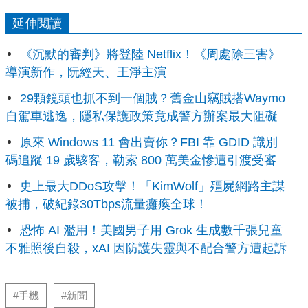
延伸閱讀
《沉默的審判》將登陸 Netflix！《周處除三害》
導演新作，阮經天、王淨主演
29顆鏡頭也抓不到一個賊？舊金山竊賊搭Waymo
自駕車逃逸，隱私保護政策竟成警方辦案最大阻礙
原來 Windows 11 會出賣你？FBI 靠 GDID 識別
碼追蹤 19 歲駭客，勒索 800 萬美金慘遭引渡受審
史上最大DDoS攻擊！「KimWolf」殭屍網路主謀
被捕，破紀錄30Tbps流量癱瘓全球！
恐怖 AI 濫用！美國男子用 Grok 生成數千張兒童
不雅照後自殺，xAI 因防護失靈與不配合警方遭起訴
#手機
#新聞