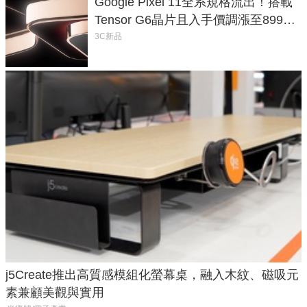
Google Pixel 11全系規格流出！搭載
Tensor G6晶片且入手價調漲至899美
元
3C新品
j5Create推出高質感模組化螢幕桌，融入木紋、磁吸元
素兼顧美觀與實用