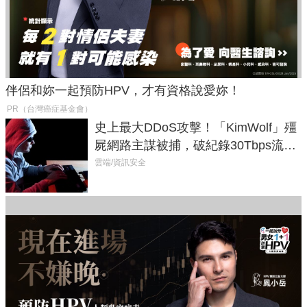
伴侶和妳一起預防HPV，才有資格說愛妳！
PR（台灣癌症基金會）
史上最大DDoS攻擊！「KimWolf」殭
屍網路主謀被捕，破紀錄30Tbps流量
癱瘓全球！
雲端/資訊安全