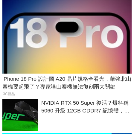
iPhone 18 Pro 設計圖 A20 晶片規格全看光，華強北山
寨機要起飛了？專家曝山寨機無法復刻兩大關鍵
3C新品
NVIDIA RTX 50 Super 復活？爆料稱
5060 升級 12GB GDDR7 記憶體，這
次規格終於不擠牙膏