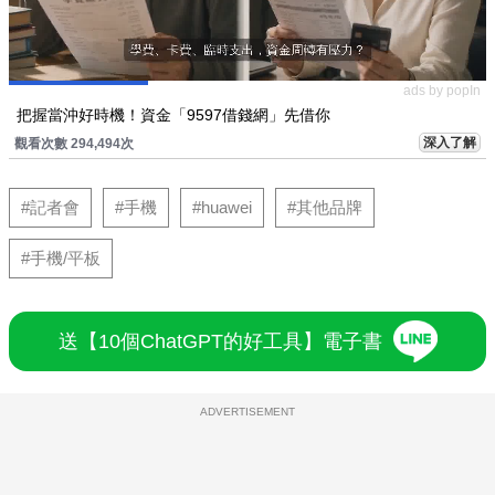
ads by popIn
把握當沖好時機！資金「9597借錢網」先借你
深入了解
觀看次數 294,494次
#記者會
#手機
#huawei
#其他品牌
#手機/平板
送【10個ChatGPT的好工具】電子書
ADVERTISEMENT