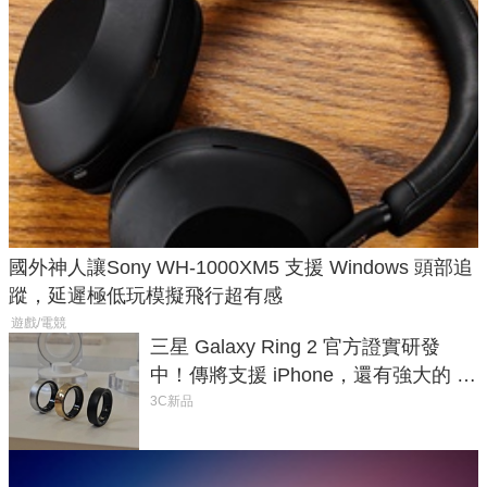
國外神人讓Sony WH-1000XM5 支援 Windows 頭部追
蹤，延遲極低玩模擬飛行超有感
遊戲/電競
三星 Galaxy Ring 2 官方證實研發
中！傳將支援 iPhone，還有強大的 AI
與智慧家電連動功能
3C新品