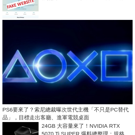
危機
PS6要來了？索尼總裁曝次世代主機「不只是PC替代
品」，目標走出客廳、進軍電競桌面
24GB 大容量來了！NVIDIA RTX
5070 Ti SUPER 爆料總整理：規格、