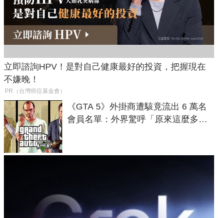
立即諮詢HPV！是對自己健康最好的投資，把握現在
不嫌晚！
PR（台灣癌症基金會）
《GTA 5》外掛商遭駭竟流出 6 萬名
會員名單：外界驚呼「原來這麼多人
在開掛！」