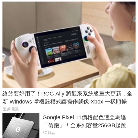
終於要好用了！ROG Ally 將迎來系統級重大更新，全
新 Windows 掌機殼模式讓操作就像 Xbox 一樣順暢
遊戲/電競
Google Pixel 11價格配色遭亞馬遜
「偷跑」！全系列容量256GB起跳、
頂規摺疊機價位逼近7萬
3C新品