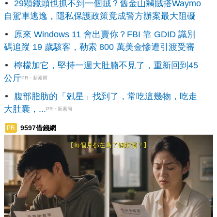
29顆鏡頭也抓不到一個賊？舊金山竊賊搭Waymo
自駕車逃逸，隱私保護政策竟成警方辦案最大阻礙
原來 Windows 11 會出賣你？FBI 靠 GDID 識別
碼追蹤 19 歲駭客，勒索 800 萬美金慘遭引渡受審
檸檬加它，堅持一週大肚腩不見了，重新回到45
公斤
PR・新素簡
腹部脂肪的「剋星」找到了，常吃這幾物，吃走
大肚囊，...
PR・新素簡
9597借錢網
PR