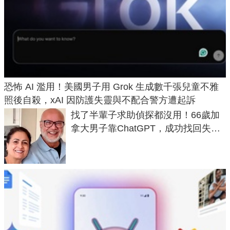
恐怖 AI 濫用！美國男子用 Grok 生成數千張兒童不雅
照後自殺，xAI 因防護失靈與不配合警方遭起訴
找了半輩子求助偵探都沒用！66歲加
拿大男子靠ChatGPT，成功找回失散
50年家人