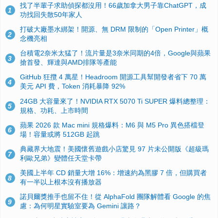
找了半輩子求助偵探都沒用！66歲加拿大男子靠ChatGPT，成
1
功找回失散50年家人
打破大廠墨水綁架！開源、無 DRM 限制的「Open Printer」概
2
念機亮相
台積電2奈米太猛了！流片量是3奈米同期的4倍，Google與蘋果
3
搶首發、輝達與AMD排隊等產能
GitHub 狂攬 4 萬星！Headroom 開源工具幫開發者省下 70 萬
4
美元 API 費，Token 消耗暴降 92%
24GB 大容量來了！NVIDIA RTX 5070 Ti SUPER 爆料總整理：
5
規格、功耗、上市時間
蘋果 2026 款 Mac mini 規格爆料：M6 與 M5 Pro 異色搭檔登
6
場！容量或將 512GB 起跳
典藏界大地震！美國懷舊遊戲小店驚見 97 片未公開版《超級瑪
7
利歐兄弟》變體任天堂卡帶
美國上半年 CD 銷量大增 16%：增速約為黑膠 7 倍，但購買者
8
有一半以上根本沒有播放器
諾貝爾獎推手也留不住！從 AlphaFold 團隊解體看 Google 的焦
9
慮：為何明星實驗室要為 Gemini 讓路？