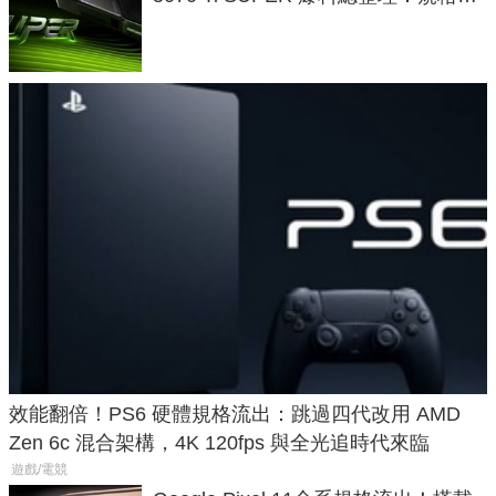
功耗、上市時間
效能翻倍！PS6 硬體規格流出：跳過四代改用 AMD
Zen 6c 混合架構，4K 120fps 與全光追時代來臨
遊戲/電競