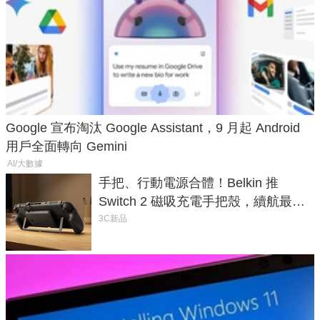
Google 宣布淘汰 Google Assistant，9 月起 Android
用戶全面轉向 Gemini
AI/大數據
手把、行動電源合體！Belkin 推
Switch 2 磁吸充電手把殼，續航最高
延長 1.5 倍
3C新品