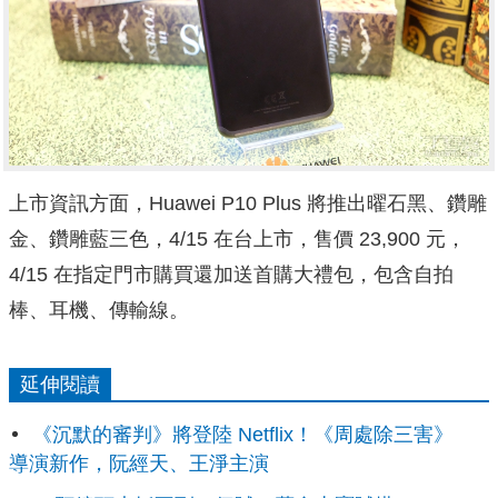
上市資訊方面，Huawei P10 Plus 將推出曜石黑、鑽雕
金、鑽雕藍三色，4/15 在台上市，售價 23,900 元，
4/15 在指定門市購買還加送首購大禮包，包含自拍
棒、耳機、傳輸線。
延伸閱讀
《沉默的審判》將登陸 Netflix！《周處除三害》
導演新作，阮經天、王淨主演