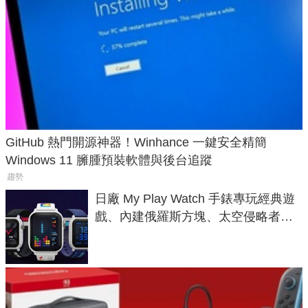
GitHub 熱門開源神器！Winhance 一鍵安全精簡
Windows 11 臃腫預裝軟體與後台追蹤
趨勢
日廠 My Play Watch 手錶專玩經典遊
戲、內建俄羅斯方塊、太空侵略者，
不過竟然不能連手機？