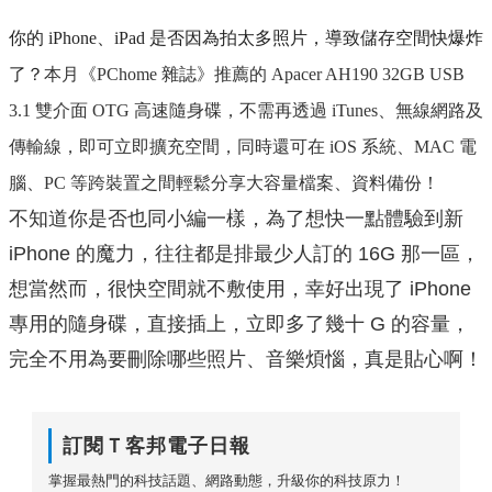
你的
iPhone
、
iPad
是否因為拍太多照片，導致儲存空間快爆炸
了？
本月《
PChome
雜誌》推薦的
Apacer AH190 32GB USB
3.1
雙介面
OTG
高速隨身碟，
不需再透過
iTunes
、無線網路及
傳輸線，即可立即擴充空間，同時還可在
iOS
系統、
MAC
電
腦、
PC
等跨裝置之間輕鬆分享大容量檔案、資料備份！
不知道你是否也同小編一樣，為了想快一點體驗到新
iPhone 的魔力，往往都是排最少人訂的 16G 那一區，
想當然而，很快空間就不敷使用，幸好出現了 iPhone
專用的隨身碟，直接插上，立即多了幾十 G 的容量，
完全不用為要刪除哪些照片、音樂煩惱，真是貼心啊！
訂閱Ｔ客邦電子日報
掌握最熱門的科技話題、網路動態，升級你的科技原力！