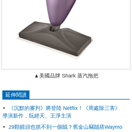
▲美國品牌 Shark 蒸汽拖把
延伸閱讀
《沉默的審判》將登陸 Netflix！《周處除三害》
導演新作，阮經天、王淨主演
29顆鏡頭也抓不到一個賊？舊金山竊賊搭Waymo