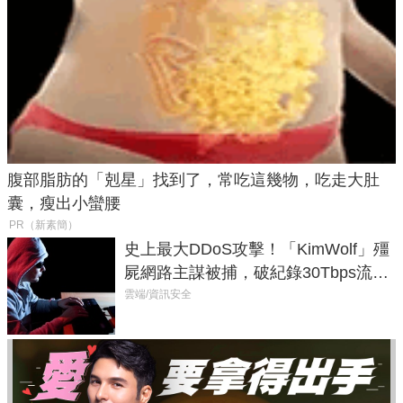
腹部脂肪的「剋星」找到了，常吃這幾物，吃走大肚
囊，瘦出小蠻腰
PR（新素簡）
史上最大DDoS攻擊！「KimWolf」殭
屍網路主謀被捕，破紀錄30Tbps流量
癱瘓全球！
雲端/資訊安全