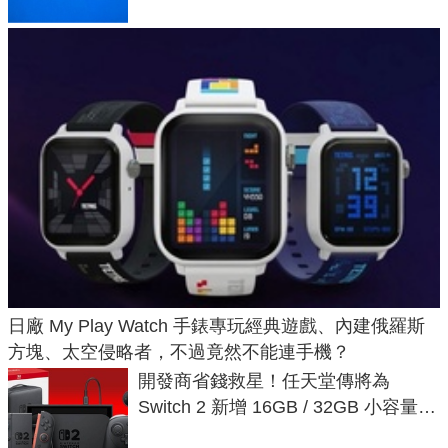
日廠 My Play Watch 手錶專玩經典遊戲、內建俄羅斯
方塊、太空侵略者，不過竟然不能連手機？
開發商省錢救星！任天堂傳將為
Switch 2 新增 16GB / 32GB 小容量遊
戲卡的選擇