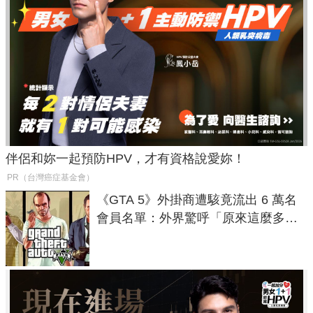
伴侶和妳一起預防HPV，才有資格說愛妳！
PR（台灣癌症基金會）
《GTA 5》外掛商遭駭竟流出 6 萬名
會員名單：外界驚呼「原來這麼多人
在開掛！」