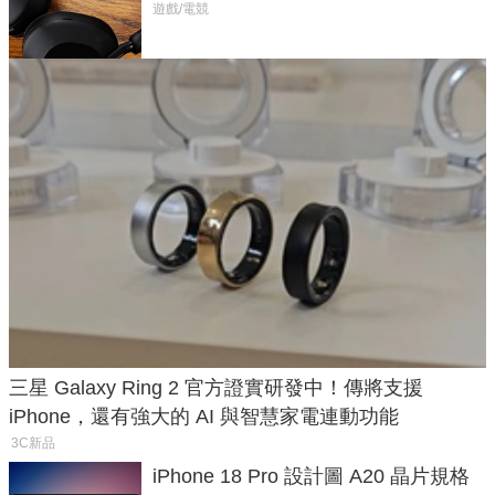
飛行超有感
遊戲/電競
三星 Galaxy Ring 2 官方證實研發中！傳將支援
iPhone，還有強大的 AI 與智慧家電連動功能
3C新品
iPhone 18 Pro 設計圖 A20 晶片規格