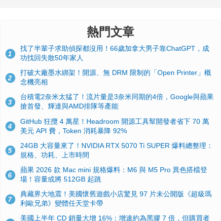
熱門文章
找了半輩子求助偵探都沒用！66歲加拿大男子靠ChatGPT，成
1
功找回失散50年家人
打破大廠墨水綁架！開源、無 DRM 限制的「Open Printer」概
2
念機亮相
台積電2奈米太猛了！流片量是3奈米同期的4倍，Google與蘋果
3
搶首發、輝達與AMD排隊等產能
GitHub 狂攬 4 萬星！Headroom 開源工具幫開發者省下 70 萬
4
美元 API 費，Token 消耗暴降 92%
24GB 大容量來了！NVIDIA RTX 5070 Ti SUPER 爆料總整理：
5
規格、功耗、上市時間
蘋果 2026 款 Mac mini 規格爆料：M6 與 M5 Pro 異色搭檔登
6
場！容量或將 512GB 起跳
典藏界大地震！美國懷舊遊戲小店驚見 97 片未公開版《超級瑪
7
利歐兄弟》變體任天堂卡帶
美國上半年 CD 銷量大增 16%：增速約為黑膠 7 倍，但購買者