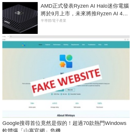
AMD正式發表Ryzen AI Halo迷你電腦
將於9月上市，未來將推Ryzen AI 400
Max系列處理器與對應升級版
半導體/電子產業
Google搜尋首位竟然是假的！超過70款熱門Windows
軟體爆「山寨官網」危機