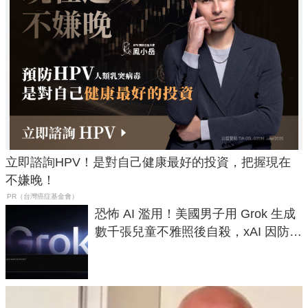
立即諮詢HPV！是對自己健康最好的投資，把握現在
不嫌晚！
PR（台灣癌症基金會）
恐怖 AI 濫用！美國男子用 Grok 生成
數千張兒童不雅照後自殺，xAI 因防護
失靈與不配合警方遭起訴