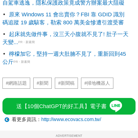
自駕車逃逸，隱私保護政策竟成警方辦案最大阻礙
原來 Windows 11 會出賣你？FBI 靠 GDID 識別
碼追蹤 19 歲駭客，勒索 800 萬美金慘遭引渡受審
起床就先做件事，沒三天小腹就不見了! 肚子一天
天變...
PR・新素簡
檸檬加它，堅持一週大肚腩不見了，重新回到45
公斤
PR・新素簡
#網路話題
#新聞
#新聞稿
#掃地機器人
送【10個ChatGPT的好工具】電子書
看更多資訊：
http://www.ecovacs.com.tw/
ADVERTISEMENT