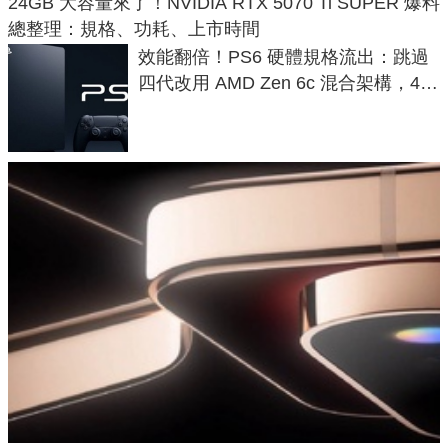
24GB 大容量來了！NVIDIA RTX 5070 Ti SUPER 爆料
總整理：規格、功耗、上市時間
效能翻倍！PS6 硬體規格流出：跳過
四代改用 AMD Zen 6c 混合架構，4K
120fps 與全光追時代來臨