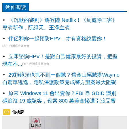
延伸閱讀
《沉默的審判》將登陸 Netflix！《周處除三害》
導演新作，阮經天、王淨主演
伴侶和妳一起預防HPV，才有資格說愛妳！
PR・台灣癌症基金會
立即諮詢HPV！是對自己健康最好的投資，把握
現在不...
PR・台灣癌症基金會
29顆鏡頭也抓不到一個賊？舊金山竊賊搭Waymo
自駕車逃逸，隱私保護政策竟成警方辦案最大阻礙
原來 Windows 11 會出賣你？FBI 靠 GDID 識別
碼追蹤 19 歲駭客，勒索 800 萬美金慘遭引渡受審
仙桃牌
PR