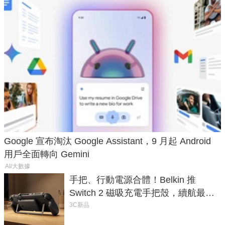
Google 宣布淘汰 Google Assistant，9 月起 Android
用戶全面轉向 Gemini
AI/大數據
手把、行動電源合體！Belkin 推
Switch 2 磁吸充電手把殼，續航最高
延長 1.5 倍
3C新品