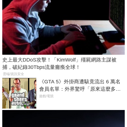
史上最大DDoS攻擊！「KimWolf」殭屍網路主謀被
捕，破紀錄30Tbps流量癱瘓全球！
雲端/資訊安全
《GTA 5》外掛商遭駭竟流出 6 萬名
會員名單：外界驚呼「原來這麼多人
在開掛！」
遊戲/電競