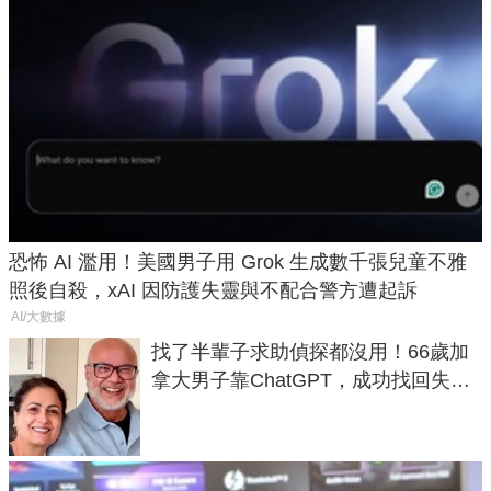
恐怖 AI 濫用！美國男子用 Grok 生成數千張兒童不雅
照後自殺，xAI 因防護失靈與不配合警方遭起訴
AI/大數據
找了半輩子求助偵探都沒用！66歲加
拿大男子靠ChatGPT，成功找回失散
50年家人