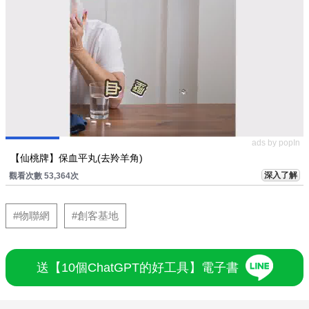
ads by popIn
【仙桃牌】保血平丸(去羚羊角)
深入了解
觀看次數 53,364次
#物聯網
#創客基地
送【10個ChatGPT的好工具】電子書