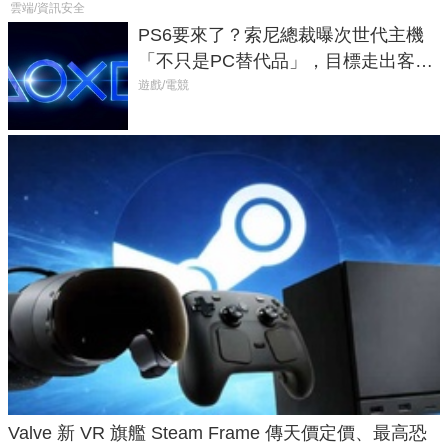
雲端/資訊安全
PS6要來了？索尼總裁曝次世代主機
「不只是PC替代品」，目標走出客
廳、進軍電競桌面
遊戲/電競
Valve 新 VR 旗艦 Steam Frame 傳天價定價、最高恐