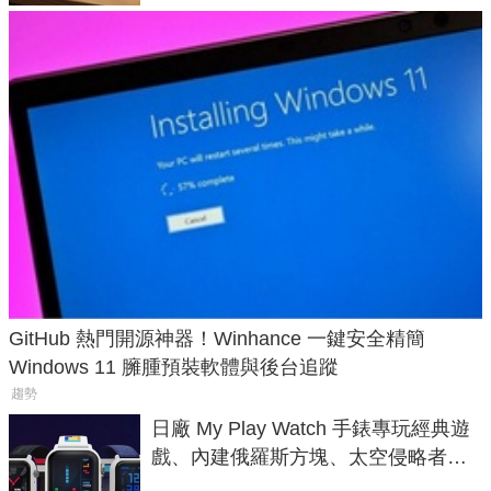
GitHub 熱門開源神器！Winhance 一鍵安全精簡
Windows 11 臃腫預裝軟體與後台追蹤
趨勢
日廠 My Play Watch 手錶專玩經典遊
戲、內建俄羅斯方塊、太空侵略者，
不過竟然不能連手機？