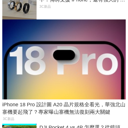
與智慧家電連動功能
3C新品
iPhone 18 Pro 設計圖 A20 晶片規格全看光，華強北山
寨機要起飛了？專家曝山寨機無法復刻兩大關鍵
3C新品
DJI Pocket 4 vs 4P 怎麼選？從鏡頭、