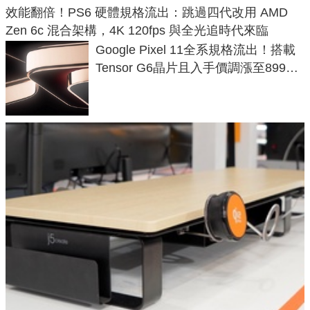
效能翻倍！PS6 硬體規格流出：跳過四代改用 AMD
Zen 6c 混合架構，4K 120fps 與全光追時代來臨
Google Pixel 11全系規格流出！搭載
Tensor G6晶片且入手價調漲至899美
元