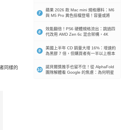
Token 消耗暴降 92%
蘋果 2026 款 Mac mini 規格爆料：M6
7
與 M5 Pro 異色搭檔登場！容量或將
512GB 起跳
效能翻倍！PS6 硬體規格流出：跳過四
8
代改用 AMD Zen 6c 混合架構，4K
120fps 與全光追時代來臨
美國上半年 CD 銷量大增 16%：增速約
9
為黑膠 7 倍，但購買者有一半以上根本
沒有播放器
諾貝爾獎推手也留不住！從 AlphaFold
評者同樣的
10
團隊解體看 Google 的焦慮：為何明星
實驗室要為 Gemini 讓路？