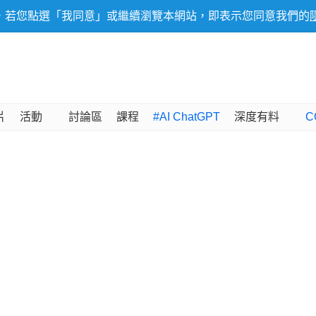
，若您點選「我同意」或繼續瀏覽本網站，即表示您同意我們的
片
活動
討論區
課程
#AI ChatGPT
深度有料
C