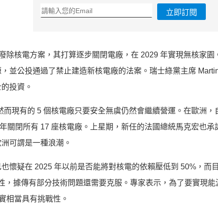
立即訂閱
廢除核電方案，其打算逐步關閉電廠，在 2029 年實現無核家園
公投通過了禁止建造新核電廠的法案。瑞士綠黨主席 MartinB
士的投資。
然而現有的 5 個核電廠只要安全無虞仍然會繼續營運。在歐洲，自 2
 年關閉所有 17 座核電廠。上星期，新任的法國總統馬克宏也承
歐洲可謂是一種浪潮。
懷疑在 2025 年以前是否能將對核電的依賴壓低到 50%，而
可行性，據傳有部分技術問題還需要克服。專家表示，為了要實現能
其實相當具有挑戰性。