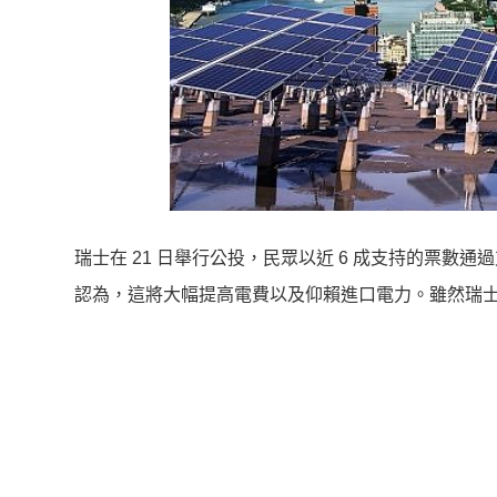
瑞士在 21 日舉行公投，民眾以近 6 成支持的票
認為，這將大幅提高電費以及仰賴進口電力。雖然瑞