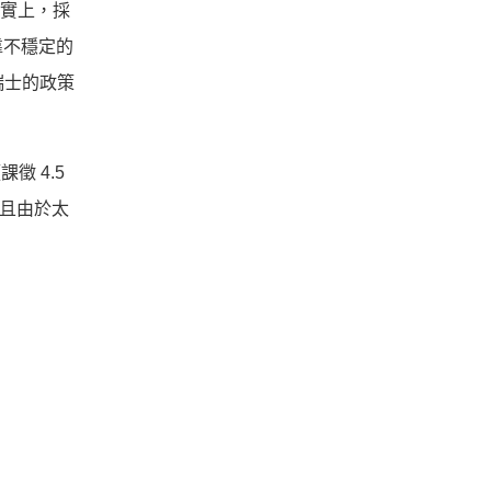
事實上，採
靠不穩定的
，瑞士的政策
徵 4.5
，且由於太