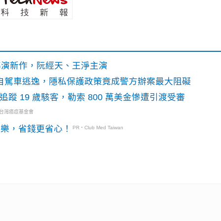
》導演新作，阮經天、王淨主演
o自駕車逃逸，隱私保護政策竟成警方辦案最大阻礙
識別碼追蹤 19 歲駭客，勒索 800 萬美金慘遭引渡受審
・台灣癌症基金會
玩樂，省錢更省心！
PR・Club Med Taiwan