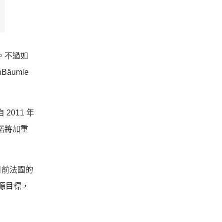
。不過如
äumle
011 年
諾將加重
目前法國的
源目標，