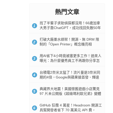
熱門文章
找了半輩子求助偵探都沒用！66歲加拿
1
大男子靠ChatGPT，成功找回失散50年
家人
打破大廠墨水綁架！開源、無 DRM 限
2
制的「Open Printer」概念機亮相
用AI省下4小時竟被塞更多工作！過來人
3
曝光：為什麼優秀員工不再跟你分享怎
麼使用AI
台積電2奈米太猛了！流片量是3奈米同
4
期的4倍，Google與蘋果搶首發、輝達
與AMD排隊等產能
典藏界大地震！美國懷舊遊戲小店驚見
5
97 片未公開版《超級瑪利歐兄弟》變體
任天堂卡帶
GitHub 狂攬 4 萬星！Headroom 開源工
6
具幫開發者省下 70 萬美元 API 費，