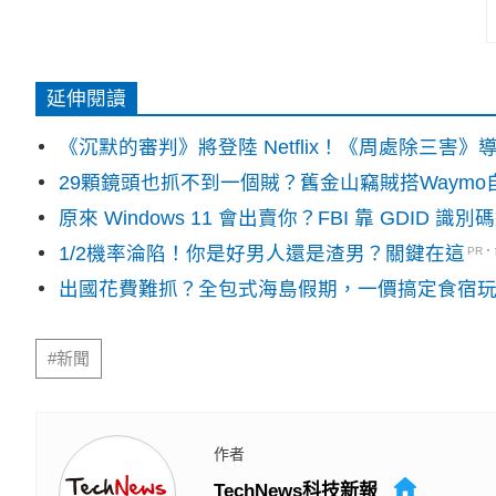
延伸閱讀
《沉默的審判》將登陸 Netflix！《周處除三害
29顆鏡頭也抓不到一個賊？舊金山竊賊搭Waym
原來 Windows 11 會出賣你？FBI 靠 GDID 
1/2機率淪陷！你是好男人還是渣男？關鍵在這
PR
出國花費難抓？全包式海島假期，一價搞定食宿
#新聞
作者
TechNews科技新報