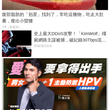
腹部脂肪的「剋星」找到了，常吃這幾物，吃走大肚
囊，瘦出小蠻腰
PR（新素簡）
史上最大DDoS攻擊！「KimWolf」殭
屍網路主謀被捕，破紀錄30Tbps流量
癱瘓全球！
雲端/資訊安全