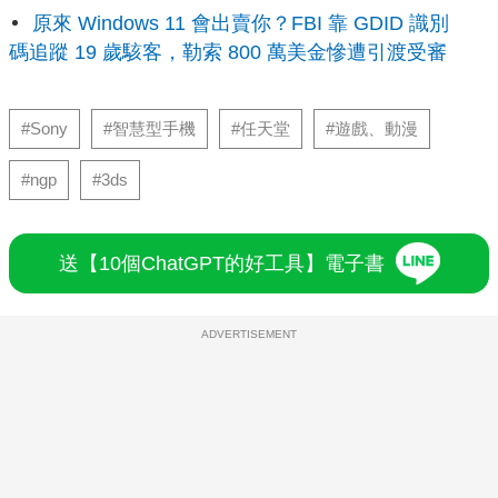
原來 Windows 11 會出賣你？FBI 靠 GDID 識別
碼追蹤 19 歲駭客，勒索 800 萬美金慘遭引渡受審
#Sony
#智慧型手機
#任天堂
#遊戲、動漫
#ngp
#3ds
送【10個ChatGPT的好工具】電子書
ADVERTISEMENT