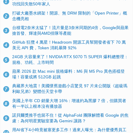
1
功找回失散50年家人
打破大廠墨水綁架！開源、無 DRM 限制的「Open Printer」概
2
念機亮相
台積電2奈米太猛了！流片量是3奈米同期的4倍，Google與蘋果
3
搶首發、輝達與AMD排隊等產能
GitHub 狂攬 4 萬星！Headroom 開源工具幫開發者省下 70 萬
4
美元 API 費，Token 消耗暴降 92%
24GB 大容量來了！NVIDIA RTX 5070 Ti SUPER 爆料總整理：
5
規格、功耗、上市時間
蘋果 2026 款 Mac mini 規格爆料：M6 與 M5 Pro 異色搭檔登
6
場！容量或將 512GB 起跳
典藏界大地震！美國懷舊遊戲小店驚見 97 片未公開版《超級瑪
7
利歐兄弟》變體任天堂卡帶
美國上半年 CD 銷量大增 16%：增速約為黑膠 7 倍，但購買者
8
有一半以上根本沒有播放器
諾貝爾獎推手也留不住！從 AlphaFold 團隊解體看 Google 的焦
9
慮：為何明星實驗室要為 Gemini 讓路？
用AI省下4小時竟被塞更多工作！過來人曝光：為什麼優秀員工
10