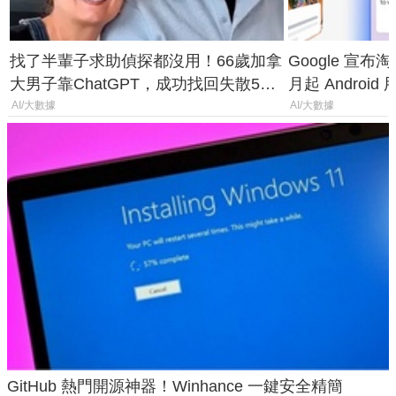
找了半輩子求助偵探都沒用！66歲加拿
Google 宣布淘汰 
大男子靠ChatGPT，成功找回失散50
月起 Android
年家人
AI/大數據
AI/大數據
GitHub 熱門開源神器！Winhance 一鍵安全精簡