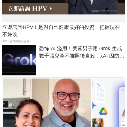
立即諮詢HPV！是對自己健康最好的投資，把握現在
不嫌晚！
PR（台灣癌症基金會）
恐怖 AI 濫用！美國男子用 Grok 生成
數千張兒童不雅照後自殺，xAI 因防護
失靈與不配合警方遭起訴