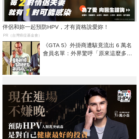
伴侶和妳一起預防HPV，才有資格說愛妳！
PR（台灣癌症基金會）
《GTA 5》外掛商遭駭竟流出 6 萬名
會員名單：外界驚呼「原來這麼多人
在開掛！」