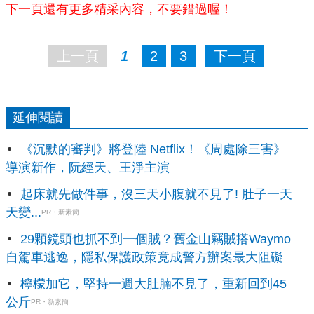
下一頁還有更多精采內容，不要錯過喔！
上一頁
1
2
3
下一頁
延伸閱讀
《沉默的審判》將登陸 Netflix！《周處除三害》
導演新作，阮經天、王淨主演
起床就先做件事，沒三天小腹就不見了! 肚子一天
天變...
PR・新素簡
29顆鏡頭也抓不到一個賊？舊金山竊賊搭Waymo
自駕車逃逸，隱私保護政策竟成警方辦案最大阻礙
檸檬加它，堅持一週大肚腩不見了，重新回到45
公斤
PR・新素簡