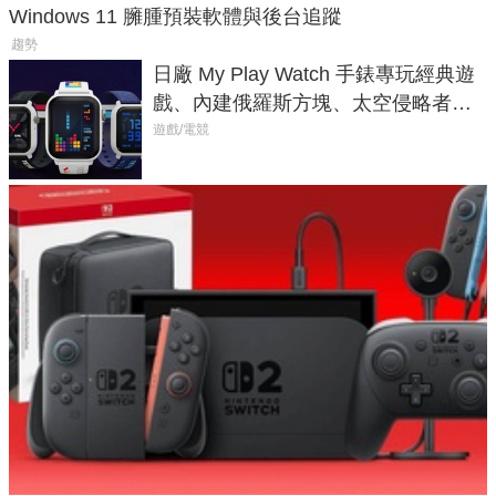
Windows 11 臃腫預裝軟體與後台追蹤
趨勢
日廠 My Play Watch 手錶專玩經典遊
戲、內建俄羅斯方塊、太空侵略者，
不過竟然不能連手機？
遊戲/電競