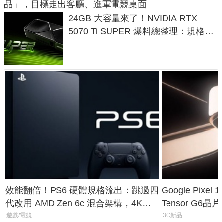
品」，目標走出客廳、進軍電競桌面
24GB 大容量來了！NVIDIA RTX
5070 Ti SUPER 爆料總整理：規格、
功耗、上市時間
效能翻倍！PS6 硬體規格流出：跳過四
Google Pix
代改用 AMD Zen 6c 混合架構，4K
Tensor G6
120fps 與全光追時代來臨
元
遊戲/電競
3C新品