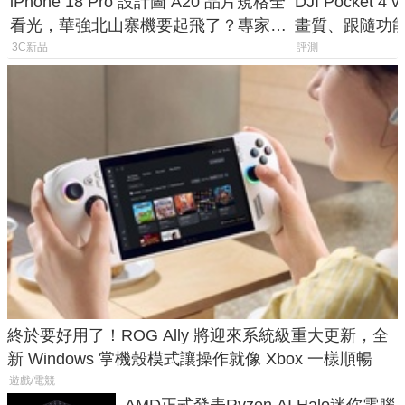
iPhone 18 Pro 設計圖 A20 晶片規格全
DJI Pocket
看光，華強北山寨機要起飛了？專家曝
畫質、跟隨功
山寨機無法復刻兩大關鍵
一次看懂兩台
3C新品
評測
終於要好用了！ROG Ally 將迎來系統級重大更新，全
新 Windows 掌機殼模式讓操作就像 Xbox 一樣順暢
遊戲/電競