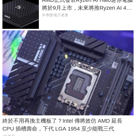
AMD正式發表Ryzen AI Halo迷你電腦
將於9月上市，未來將推Ryzen AI 400
Max系列處理器與對應升級版
半導體/電子產業
終於不用再換主機板了？Intel 傳將效仿 AMD 延長
CPU 插槽壽命，下代 LGA 1954 至少能戰三代