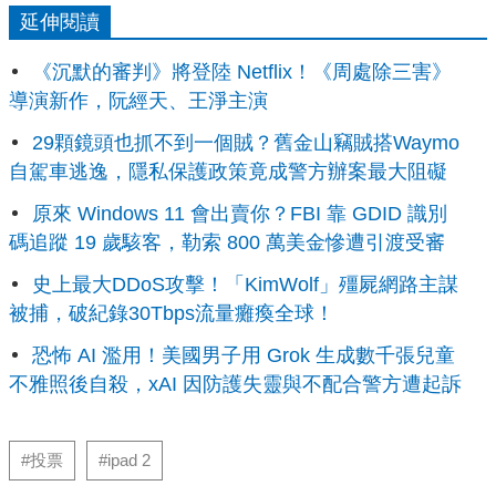
延伸閱讀
《沉默的審判》將登陸 Netflix！《周處除三害》
導演新作，阮經天、王淨主演
29顆鏡頭也抓不到一個賊？舊金山竊賊搭Waymo
自駕車逃逸，隱私保護政策竟成警方辦案最大阻礙
原來 Windows 11 會出賣你？FBI 靠 GDID 識別
碼追蹤 19 歲駭客，勒索 800 萬美金慘遭引渡受審
史上最大DDoS攻擊！「KimWolf」殭屍網路主謀
被捕，破紀錄30Tbps流量癱瘓全球！
恐怖 AI 濫用！美國男子用 Grok 生成數千張兒童
不雅照後自殺，xAI 因防護失靈與不配合警方遭起訴
#投票
#ipad 2