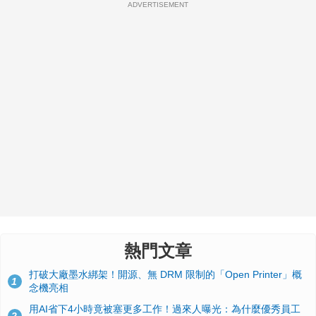
ADVERTISEMENT
熱門文章
打破大廠墨水綁架！開源、無 DRM 限制的「Open Printer」概
1
念機亮相
用AI省下4小時竟被塞更多工作！過來人曝光：為什麼優秀員工