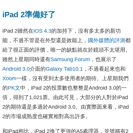
iPad 2準備好了
iPad 2雖然在
iOS 4.3
的加持下，沒有多太多的新功
能，不過不管是在外型還是效能上，
國外媒體的評測
都
給了很正面的評價，唯一的缺點就在於鏡頭不太堪用。
雖然上星期同時還有
Samsung Forum
，也展示了
Android 3.0
介面的
Galaxy Tab10.1
，不過看起來也和
Xoom
一樣，沒有受到太多使用者的期待。上星期我們
的
PK文
中，iPad 2的投票數也整整是Android 3.0的一
倍，得到了1,021票。由此可見，大部分的人對於iPad
2的期待還是多過於Android 3.0。由實際面來看，iPad
2的市場成熟度也確實相對高出許多。
和iPad相比，iPad 2換了更強的A5處理器，並號稱有2