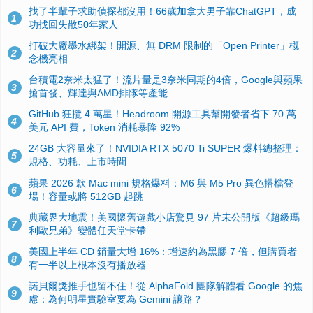
找了半輩子求助偵探都沒用！66歲加拿大男子靠ChatGPT，成
1
功找回失散50年家人
打破大廠墨水綁架！開源、無 DRM 限制的「Open Printer」概
2
念機亮相
台積電2奈米太猛了！流片量是3奈米同期的4倍，Google與蘋果
3
搶首發、輝達與AMD排隊等產能
GitHub 狂攬 4 萬星！Headroom 開源工具幫開發者省下 70 萬
4
美元 API 費，Token 消耗暴降 92%
24GB 大容量來了！NVIDIA RTX 5070 Ti SUPER 爆料總整理：
5
規格、功耗、上市時間
蘋果 2026 款 Mac mini 規格爆料：M6 與 M5 Pro 異色搭檔登
6
場！容量或將 512GB 起跳
典藏界大地震！美國懷舊遊戲小店驚見 97 片未公開版《超級瑪
7
利歐兄弟》變體任天堂卡帶
美國上半年 CD 銷量大增 16%：增速約為黑膠 7 倍，但購買者
8
有一半以上根本沒有播放器
諾貝爾獎推手也留不住！從 AlphaFold 團隊解體看 Google 的焦
9
慮：為何明星實驗室要為 Gemini 讓路？