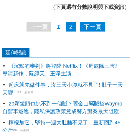
（
下頁還有分數說明與下載資訊
）
上一頁
1
2
下一頁
延伸閱讀
《沉默的審判》將登陸 Netflix！《周處除三害》
導演新作，阮經天、王淨主演
起床就先做件事，沒三天小腹就不見了! 肚子一天
天變...
PR・新素簡
29顆鏡頭也抓不到一個賊？舊金山竊賊搭Waymo
自駕車逃逸，隱私保護政策竟成警方辦案最大阻礙
檸檬加它，堅持一週大肚腩不見了，重新回到45
公斤
PR・新素簡