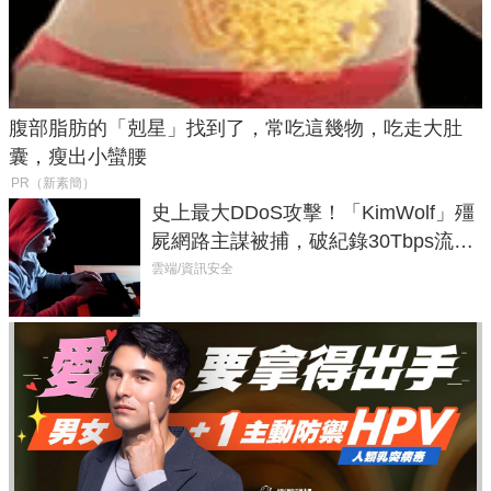
腹部脂肪的「剋星」找到了，常吃這幾物，吃走大肚
囊，瘦出小蠻腰
PR（新素簡）
史上最大DDoS攻擊！「KimWolf」殭
屍網路主謀被捕，破紀錄30Tbps流量
癱瘓全球！
雲端/資訊安全