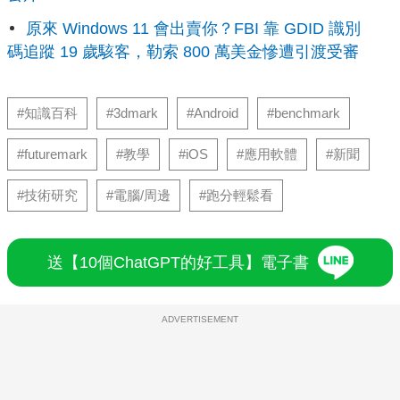
原來 Windows 11 會出賣你？FBI 靠 GDID 識別
碼追蹤 19 歲駭客，勒索 800 萬美金慘遭引渡受審
#知識百科
#3dmark
#Android
#benchmark
#futuremark
#教學
#iOS
#應用軟體
#新聞
#技術研究
#電腦/周邊
#跑分輕鬆看
送【10個ChatGPT的好工具】電子書
ADVERTISEMENT