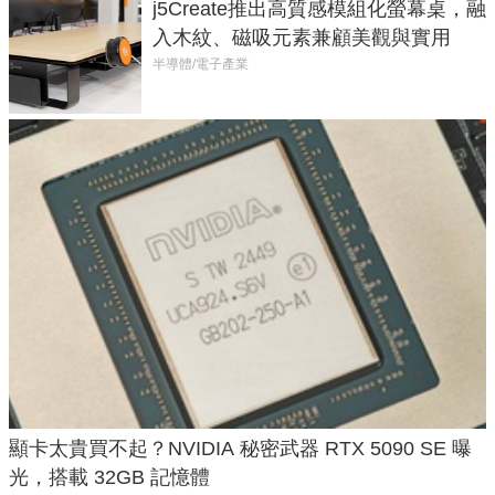
j5Create推出高質感模組化螢幕桌，融
入木紋、磁吸元素兼顧美觀與實用
半導體/電子產業
顯卡太貴買不起？NVIDIA 秘密武器 RTX 5090 SE 曝
光，搭載 32GB 記憶體