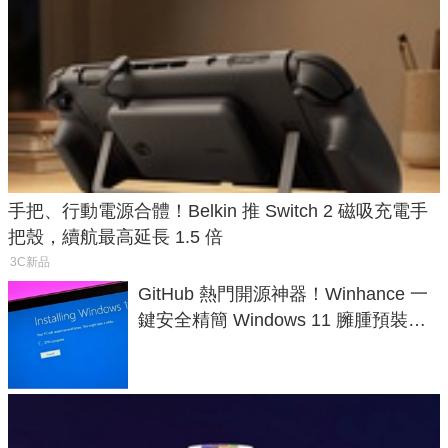
手把、行動電源合體！Belkin 推 Switch 2 磁吸充電手
把殼，續航最高延長 1.5 倍
3C新品
GitHub 熱門開源神器！Winhance 一
鍵安全精簡 Windows 11 臃腫預裝軟
體與後台追蹤