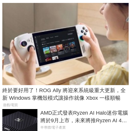
終於要好用了！ROG Ally 將迎來系統級重大更新，全
新 Windows 掌機殼模式讓操作就像 Xbox 一樣順暢
遊戲/電競
AMD正式發表Ryzen AI Halo迷你電腦
將於9月上市，未來將推Ryzen AI 400
Max系列處理器與對應升級版
半導體/電子產業