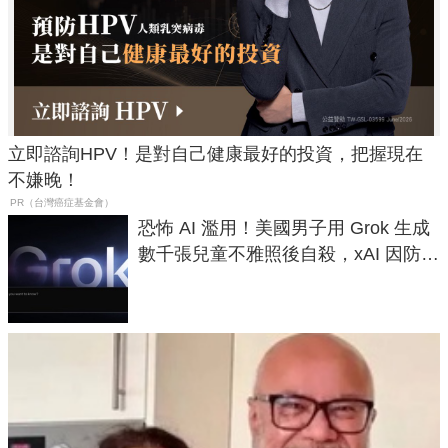
立即諮詢HPV！是對自己健康最好的投資，把握現在
不嫌晚！
PR（台灣癌症基金會）
恐怖 AI 濫用！美國男子用 Grok 生成
數千張兒童不雅照後自殺，xAI 因防護
失靈與不配合警方遭起訴