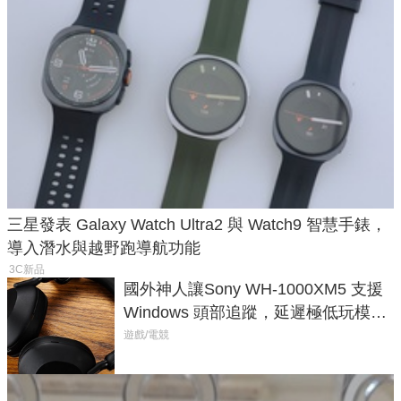
三星發表 Galaxy Watch Ultra2 與 Watch9 智慧手錶，
導入潛水與越野跑導航功能
3C新品
國外神人讓Sony WH-1000XM5 支援
Windows 頭部追蹤，延遲極低玩模擬
飛行超有感
遊戲/電競