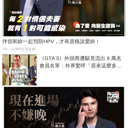
伴侶和妳一起預防HPV，才有資格說愛妳！
PR（台灣癌症基金會）
《GTA 5》外掛商遭駭竟流出 6 萬名
會員名單：外界驚呼「原來這麼多人
在開掛！」