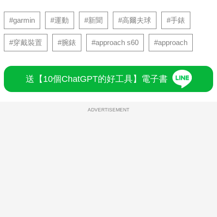
#garmin
#運動
#新聞
#高爾夫球
#手錶
#穿戴裝置
#腕錶
#approach s60
#approach
送【10個ChatGPT的好工具】電子書
ADVERTISEMENT