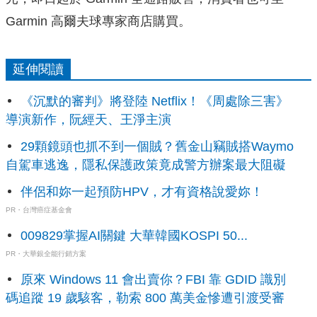
Garmin 高爾夫球專家商店購買。
延伸閱讀
《沉默的審判》將登陸 Netflix！《周處除三害》
導演新作，阮經天、王淨主演
29顆鏡頭也抓不到一個賊？舊金山竊賊搭Waymo
自駕車逃逸，隱私保護政策竟成警方辦案最大阻礙
伴侶和妳一起預防HPV，才有資格說愛妳！
PR・台灣癌症基金會
009829掌握AI關鍵 大華韓國KOSPI 50...
PR・大華銀全能行銷方案
原來 Windows 11 會出賣你？FBI 靠 GDID 識別
碼追蹤 19 歲駭客，勒索 800 萬美金慘遭引渡受審