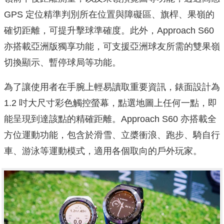
GPS 定位精準判別所在位置與障礙區、旗桿、果嶺的
確切距離，可提升擊球準確度。此外，Approach S60
亦搭載亞洲版獨享功能，可支援亞洲球友所需的雙果嶺
切換顯示、暫停球局等功能。
為了讓使用者在手腕上輕易讀取重要資訊，錶面設計為
1.2 吋大尺寸彩色觸控螢幕，點選地圖上任何一點，即
能呈現到達該點的精確距離。Approach S60 亦搭載全
方位運動功能，包含於滑雪、立槳衝浪、跑步、騎自行
車、游泳等運動模式，適用各個取向的戶外玩家。