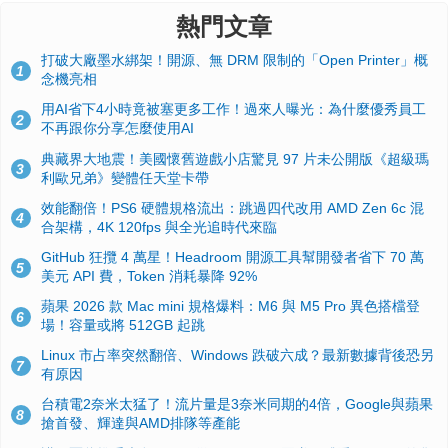
熱門文章
打破大廠墨水綁架！開源、無 DRM 限制的「Open Printer」概
1
念機亮相
用AI省下4小時竟被塞更多工作！過來人曝光：為什麼優秀員工
2
不再跟你分享怎麼使用AI
典藏界大地震！美國懷舊遊戲小店驚見 97 片未公開版《超級瑪
3
利歐兄弟》變體任天堂卡帶
效能翻倍！PS6 硬體規格流出：跳過四代改用 AMD Zen 6c 混
4
合架構，4K 120fps 與全光追時代來臨
GitHub 狂攬 4 萬星！Headroom 開源工具幫開發者省下 70 萬
5
美元 API 費，Token 消耗暴降 92%
蘋果 2026 款 Mac mini 規格爆料：M6 與 M5 Pro 異色搭檔登
6
場！容量或將 512GB 起跳
Linux 市占率突然翻倍、Windows 跌破六成？最新數據背後恐另
7
有原因
台積電2奈米太猛了！流片量是3奈米同期的4倍，Google與蘋果
8
搶首發、輝達與AMD排隊等產能