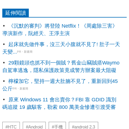
延伸閱讀
《沉默的審判》將登陸 Netflix！《周處除三害》
導演新作，阮經天、王淨主演
起床就先做件事，沒三天小腹就不見了! 肚子一天
天變...
PR・新素簡
29顆鏡頭也抓不到一個賊？舊金山竊賊搭Waymo
自駕車逃逸，隱私保護政策竟成警方辦案最大阻礙
檸檬加它，堅持一週大肚腩不見了，重新回到45
公斤
PR・新素簡
原來 Windows 11 會出賣你？FBI 靠 GDID 識別
碼追蹤 19 歲駭客，勒索 800 萬美金慘遭引渡受審
#HTC
#Android
#手機
#android 2.3