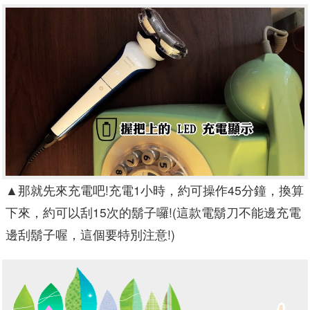
▲
那就先來充電吧!充電1小時，約可操作45分鐘，換算
下來，約可以刮15次的鬍子囉!(這款電鬍刀不能邊充電
邊刮鬍子喔，這個要特別注意!)