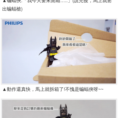
▲
蝙蝠俠:「我今天要來開箱…..」(說完後，馬上就射
出蝙蝠槍)
▲
動作還真快，馬上就拆箱了!不愧是蝙蝠俠呀~~