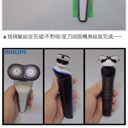
▲
指揮艇組合完成!不對啦!是刀頭跟機身組裝完成~~~