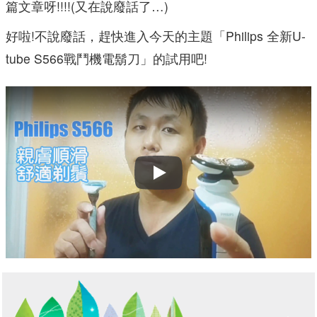
篇文章呀!!!!(又在說廢話了…)
好啦!不說廢話，趕快進入今天的主題「Philips 全新U-
tube S566戰鬥機電鬍刀」的試用吧!
Play