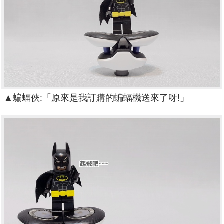
▲
蝙蝠俠:「原來是我訂購的蝙蝠機送來了呀!」