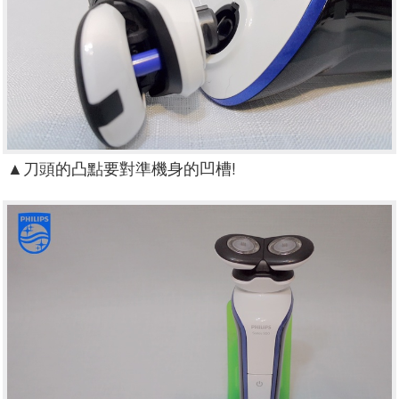
▲
刀頭的凸點要對準機身的凹槽!