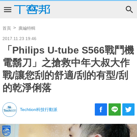
首頁
廣編特輯
2017.11.23 19:46
「Philips U-tube S566戰鬥機
電鬍刀」之搶救中年大叔大作
戰/讓您刮的舒適/刮的有型/刮
的乾淨俐落
Techtion科技行動派