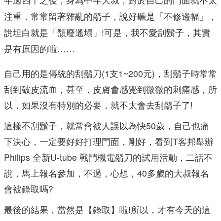
注重，常常留著雜亂的鬍子，說好聽是「不修邊幅」，
說坦白就是「頹廢邋塌」!可是，我不愛刮鬍子，其實
是有原因的啦……
自己用的是傳統的刮鬍刀(1支1~200元)，刮鬍子時常常
刮到破皮流血，甚至，皮膚會感覺到微微的刺痛感，所
以，如果沒有特別的必要，就不太會去刮鬍子了!
這樣不刮鬍子，就常會被人誤以為快50歲，自己也痛
下決心，一定要好好打理門面，剛好，看到T客邦舉辦
Philips 全新U-tube 戰鬥機電鬍刀的試用活動，二話不
說，馬上報名參加，不過，心想，40多歲的大叔報名
會被錄取嗎?
最後的結果，當然是【錄取】啦!所以，才有今天的這