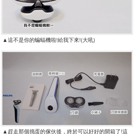
▲
這不是你的蝙蝠機啦!給我下來!(大吼)
▲
趕走那個搗蛋的傢伙後，終於可以好好的開箱了!這