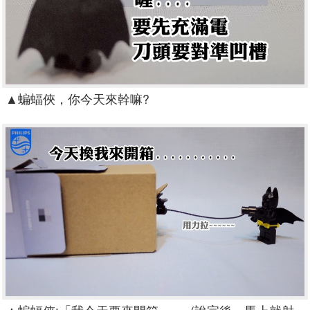
▲
蝙蝠俠，你今天來幹嘛?