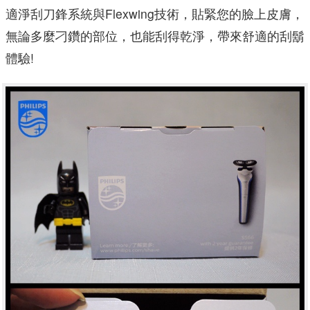
適淨刮刀鋒系統與Flexwing技術，貼緊您的臉上皮膚，
無論多麼刁鑽的部位，也能刮得乾淨，帶來舒適的刮鬍
體驗!