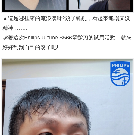
▲
這是哪裡來的流浪漢呀?鬍子雜亂，看起來邋塌又沒
精神……..
趁著這次Philips U-tube S566電鬍刀的試用活動，就來
好好刮刮自己的鬍子吧!