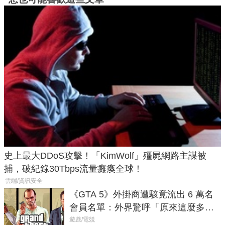
史上最大DDoS攻擊！「KimWolf」殭屍網路主謀被
捕，破紀錄30Tbps流量癱瘓全球！
雲端/資訊安全
《GTA 5》外掛商遭駭竟流出 6 萬名
會員名單：外界驚呼「原來這麼多人
在開掛！」
遊戲/電競