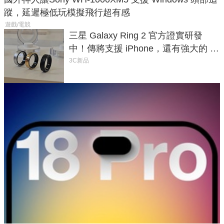
蹤，延遲極低玩模擬飛行超有感
遊戲/電競
三星 Galaxy Ring 2 官方證實研發
中！傳將支援 iPhone，還有強大的 AI
與智慧家電連動功能
3C新品