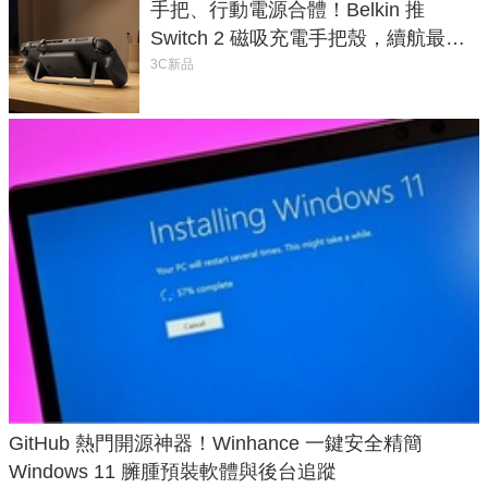
手把、行動電源合體！Belkin 推
Switch 2 磁吸充電手把殼，續航最高
延長 1.5 倍
3C新品
GitHub 熱門開源神器！Winhance 一鍵安全精簡
Windows 11 臃腫預裝軟體與後台追蹤