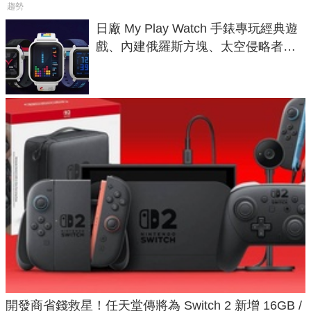
趨勢
日廠 My Play Watch 手錶專玩經典遊
戲、內建俄羅斯方塊、太空侵略者，
不過竟然不能連手機？
開發商省錢救星！任天堂傳將為 Switch 2 新增 16GB /