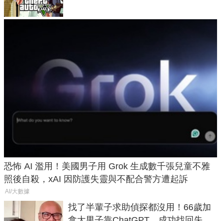
恐怖 AI 濫用！美國男子用 Grok 生成數千張兒童不雅
照後自殺，xAI 因防護失靈與不配合警方遭起訴
AI/大數據
找了半輩子求助偵探都沒用！66歲加
拿大男子靠ChatGPT，成功找回失散