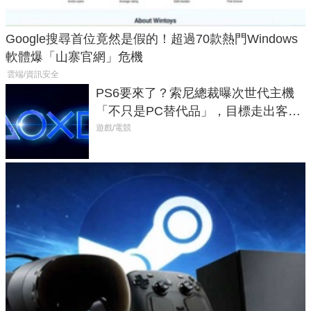
Google搜尋首位竟然是假的！超過70款熱門Windows
軟體爆「山寨官網」危機
雲端/資訊安全
PS6要來了？索尼總裁曝次世代主機
「不只是PC替代品」，目標走出客
廳、進軍電競桌面
遊戲/電競