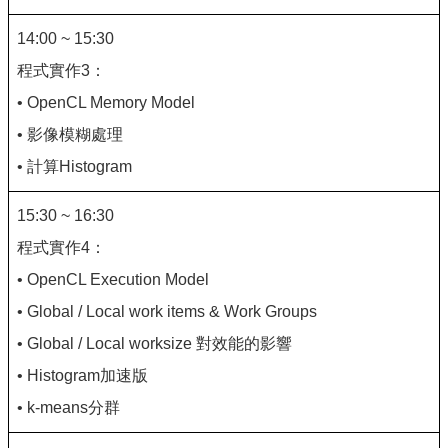
14:00 ~ 15:30
程式實作3：
• OpenCL Memory Model
• 影像模糊處理
• 計算Histogram
15:30 ~ 16:30
程式實作4：
• OpenCL Execution Model
• Global / Local work items & Work Groups
• Global / Local worksize 對效能的影響
• Histogram加速版
• k-means分群