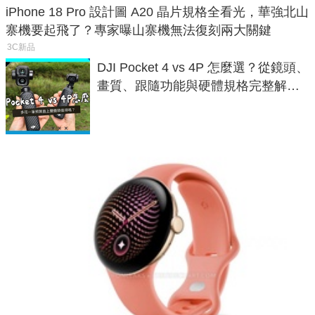
iPhone 18 Pro 設計圖 A20 晶片規格全看光，華強北山
寨機要起飛了？專家曝山寨機無法復刻兩大關鍵
3C新品
DJI Pocket 4 vs 4P 怎麼選？從鏡頭、
畫質、跟隨功能與硬體規格完整解
析，一次看懂兩台差異