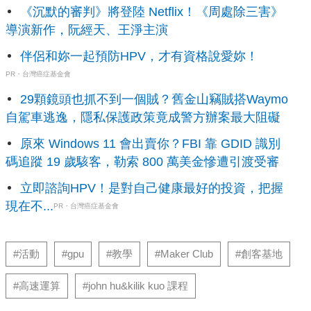
《沉默的審判》將登陸 Netflix！《周處除三害》
導演新作，阮經天、王淨主演
伴侶和妳一起預防HPV，才有資格說愛妳！
PR・台灣癌症基金會
29顆鏡頭也抓不到一個賊？舊金山竊賊搭Waymo
自駕車逃逸，隱私保護政策竟成警方辦案最大阻礙
原來 Windows 11 會出賣你？FBI 靠 GDID 識別
碼追蹤 19 歲駭客，勒索 800 萬美金慘遭引渡受審
立即諮詢HPV！是對自己健康最好的投資，把握
現在不...
PR・台灣癌症基金會
#活動
#gpu
#教學
#Maker Club
#創客基地
#高速運算
#john hu&kilik kuo 課程