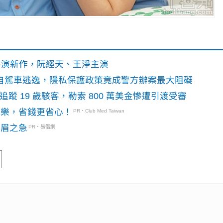
》導演新作，阮經天、王淨主演
o自駕車逃逸，隱私保護政策竟成警方辦案最大阻礙
識別碼追蹤 19 歲駭客，勒索 800 萬美金慘遭引渡受審
玩樂，省錢更省心！
PR・Club Med Taiwan
燃眉之急
PR・易借網