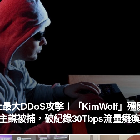
最大DDoS攻擊！「KimWolf」殭
主謀被捕，破紀錄30Tbps流量癱
球！