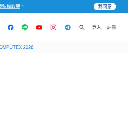
隱私權政策
。
我同意
登入
註冊
OMPUTEX 2026