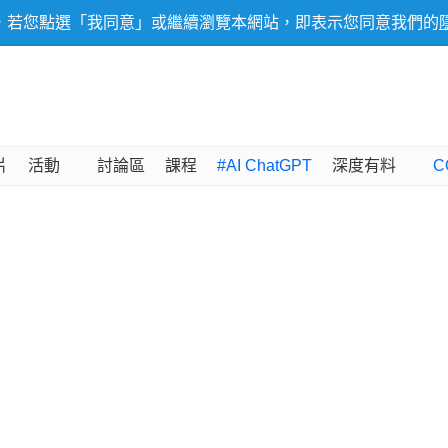
，若您點選「我同意」或繼續瀏覽本網站，即表示您同意我們的
片
活動
討論區
課程
#AI ChatGPT
深度有料
C