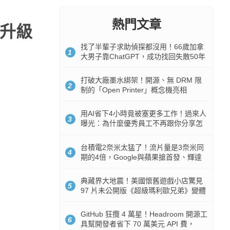
熱門文章
機升級
找了半輩子求助偵探都沒用！66歲加拿
1
大男子靠ChatGPT，成功找回失散50年
家人
打破大廠墨水綁架！開源、無 DRM 限
2
制的「Open Printer」概念機亮相
用AI省下4小時竟被塞更多工作！過來人
3
曝光：為什麼優秀員工不再跟你分享怎
麼使用AI
台積電2奈米太猛了！流片量是3奈米同
4
期的4倍，Google與蘋果搶首發、輝達
與AMD排隊等產能
典藏界大地震！美國懷舊遊戲小店驚見
5
97 片未公開版《超級瑪利歐兄弟》變體
任天堂卡帶
GitHub 狂攬 4 萬星！Headroom 開源工
6
具幫開發者省下 70 萬美元 API 費，