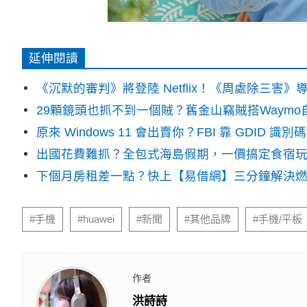
延伸閱讀
《沉默的審判》將登陸 Netflix！《周處除三害
29顆鏡頭也抓不到一個賊？舊金山竊賊搭Waym
原來 Windows 11 會出賣你？FBI 靠 GDID 
出國花費難抓？全包式海島假期，一價搞定食宿
下個月房租差一點？快上【易借網】三分鐘解決
#手機
#huawei
#新聞
#其他品牌
#手機/平板
作者
洪詩詩