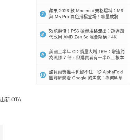
Token 消耗暴降 92%
蘋果 2026 款 Mac mini 規格爆料：M6
7
與 M5 Pro 異色搭檔登場！容量或將
512GB 起跳
效能翻倍！PS6 硬體規格流出：跳過四
8
代改用 AMD Zen 6c 混合架構，4K
120fps 與全光追時代來臨
美國上半年 CD 銷量大增 16%：增速約
9
為黑膠 7 倍，但購買者有一半以上根本
沒有播放器
諾貝爾獎推手也留不住！從 AlphaFold
10
團隊解體看 Google 的焦慮：為何明星
實驗室要為 Gemini 讓路？
出新 OTA