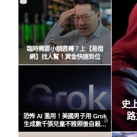
PR
臨時需要小額週轉？上【易借
網】找人幫！資金快速到位
史上
路
恐怖 AI 濫用！美國男子用 Grok
生成數千張兒童不雅照後自殺，
xAI 因防護失靈與不配合警方遭