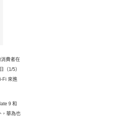
的消費者在
日（1/5）
Fi 來進
te 9 和
之外，華為也