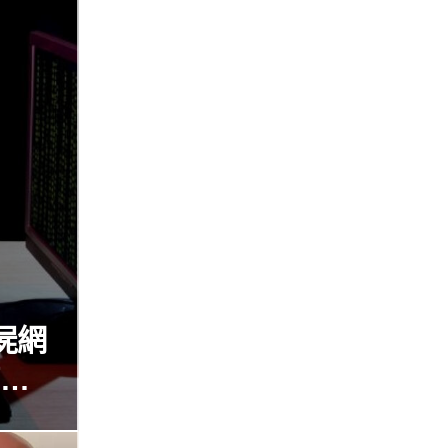
屍網
瘓全