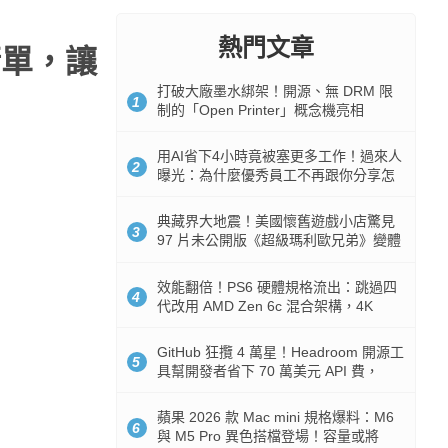
熱門文章
清單，讓
打破大廠墨水綁架！開源、無 DRM 限
1
制的「Open Printer」概念機亮相
用AI省下4小時竟被塞更多工作！過來人
2
曝光：為什麼優秀員工不再跟你分享怎
麼使用AI
典藏界大地震！美國懷舊遊戲小店驚見
3
97 片未公開版《超級瑪利歐兄弟》變體
任天堂卡帶
效能翻倍！PS6 硬體規格流出：跳過四
4
代改用 AMD Zen 6c 混合架構，4K
120fps 與全光追時代來臨
GitHub 狂攬 4 萬星！Headroom 開源工
5
具幫開發者省下 70 萬美元 API 費，
Token 消耗暴降 92%
蘋果 2026 款 Mac mini 規格爆料：M6
6
與 M5 Pro 異色搭檔登場！容量或將