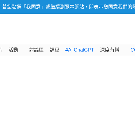
，若您點選「我同意」或繼續瀏覽本網站，即表示您同意我們的
片
活動
討論區
課程
#AI ChatGPT
深度有料
C