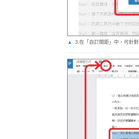
▲
3.在「自訂間距」中，可針