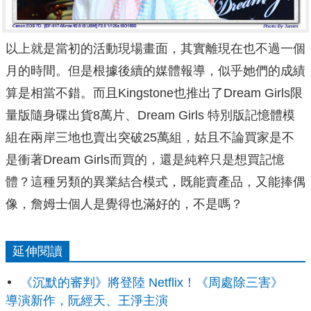
以上就是當初的活動現場畫面，其實離現在也不過一個
月的時間。但是根據後續的媒體報導，似乎她們的成績
算是相當不錯。而且Kingstone也推出了Dream Girls限
量版隨身碟出貨8萬片、Dream Girls 特別版記憶體模
組在兩岸三地也賣出突破25萬組，姑且不論買家是不
是衝著Dream Girls而買的，還是純粹只是想買記憶
體？這種另類的異業結合模式，既能賣產品，又能捧偶
像，詹姆士個人是覺得也滿好的，不是嗎？
延伸閱讀
《沉默的審判》將登陸 Netflix！《周處除三害》
導演新作，阮經天、王淨主演