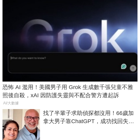
恐怖 AI 濫用！美國男子用 Grok 生成數千張兒童不雅
照後自殺，xAI 因防護失靈與不配合警方遭起訴
AI/大數據
找了半輩子求助偵探都沒用！66歲加
拿大男子靠ChatGPT，成功找回失散
50年家人