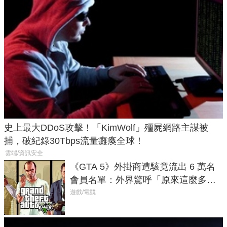
史上最大DDoS攻擊！「KimWolf」殭屍網路主謀被
捕，破紀錄30Tbps流量癱瘓全球！
雲端/資訊安全
《GTA 5》外掛商遭駭竟流出 6 萬名
會員名單：外界驚呼「原來這麼多人
在開掛！」
遊戲/電競