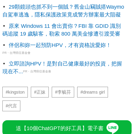
29顆鏡頭也抓不到一個賊？舊金山竊賊搭Waymo
自駕車逃逸，隱私保護政策竟成警方辦案最大阻礙
原來 Windows 11 會出賣你？FBI 靠 GDID 識別
碼追蹤 19 歲駭客，勒索 800 萬美金慘遭引渡受審
伴侶和妳一起預防HPV，才有資格說愛妳！
PR・台灣癌症基金會
立即諮詢HPV！是對自己健康最好的投資，把握
現在不...
PR・台灣癌症基金會
#kingston
#正妹
#李毓芬
#dreams girl
#代言
送【10個ChatGPT的好工具】電子書