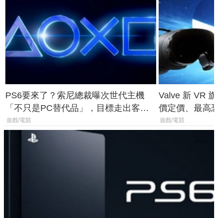
PS6要來了？索尼總裁曝次世代主機
Valve 新 VR 
「不只是PC替代品」，目標走出客
價定價、最高恐破
廳、進軍電競桌面
遊戲/電競
遊戲/電競