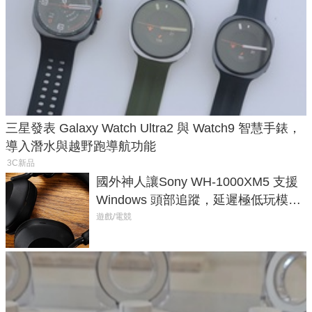
三星發表 Galaxy Watch Ultra2 與 Watch9 智慧手錶，
導入潛水與越野跑導航功能
3C新品
國外神人讓Sony WH-1000XM5 支援
Windows 頭部追蹤，延遲極低玩模擬
飛行超有感
遊戲/電競