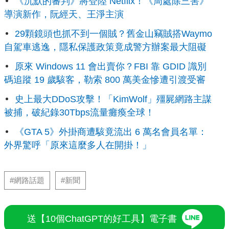
《沉默的審判》將登陸 Netflix！《周處除三害》
導演新作，阮經天、王淨主演
29顆鏡頭也抓不到一個賊？舊金山竊賊搭Waymo
自駕車逃逸，隱私保護政策竟成警方辦案最大阻礙
原來 Windows 11 會出賣你？FBI 靠 GDID 識別
碼追蹤 19 歲駭客，勒索 800 萬美金慘遭引渡受審
史上最大DDoS攻擊！「KimWolf」殭屍網路主謀
被捕，破紀錄30Tbps流量癱瘓全球！
《GTA 5》外掛商遭駭竟流出 6 萬名會員名單：
外界驚呼「原來這麼多人在開掛！」
#網路話題
#新聞
送【10個ChatGPT的好工具】電子書