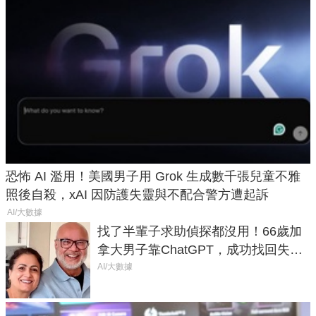
恐怖 AI 濫用！美國男子用 Grok 生成數千張兒童不雅
照後自殺，xAI 因防護失靈與不配合警方遭起訴
AI/大數據
找了半輩子求助偵探都沒用！66歲加
拿大男子靠ChatGPT，成功找回失散
50年家人
AI/大數據