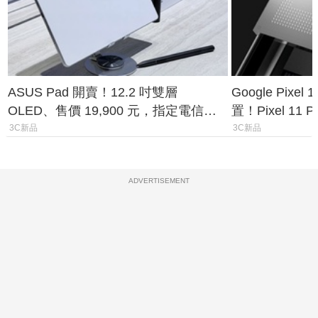
ASUS Pad 開賣！12.2 吋雙層
Google Pixe
OLED、售價 19,900 元，指定電信資
置！Pixel 11
費最低 0 元入手
1.6%
3C新品
3C新品
ADVERTISEMENT