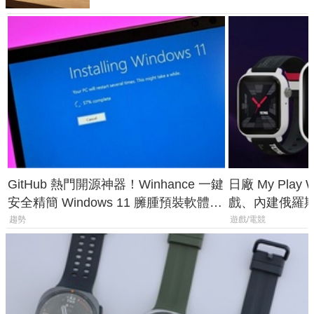
GitHub 熱門開源神器！Winhance 一鍵
日廠 My Play
安全精簡 Windows 11 臃腫預裝軟體與
戲、內建俄羅
後台追蹤
過竟然不能連
趨勢
遊戲/電競