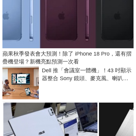
蘋果秋季發表會大預測！除了 iPhone 18 Pro，還有摺
疊機登場？新機亮點預測一次看
Dell 推「會議室一體機」！43 吋顯示
器整合 Sony 鏡頭、麥克風、喇叭，
一條 USB-C 就能開會