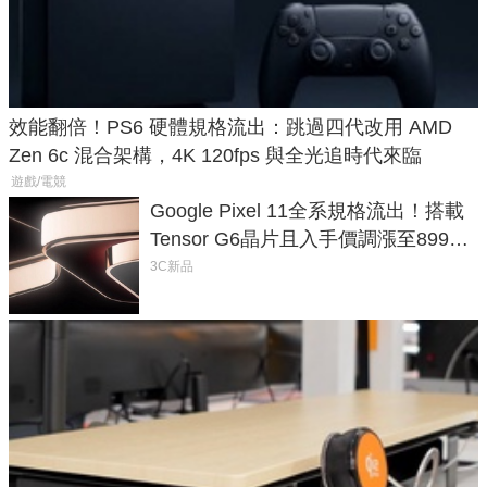
效能翻倍！PS6 硬體規格流出：跳過四代改用 AMD
Zen 6c 混合架構，4K 120fps 與全光追時代來臨
遊戲/電競
Google Pixel 11全系規格流出！搭載
Tensor G6晶片且入手價調漲至899美
元
3C新品