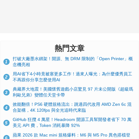
熱門文章
打破大廠墨水綁架！開源、無 DRM 限制的「Open Printer」概
1
念機亮相
用AI省下4小時竟被塞更多工作！過來人曝光：為什麼優秀員工
2
不再跟你分享怎麼使用AI
典藏界大地震！美國懷舊遊戲小店驚見 97 片未公開版《超級瑪
3
利歐兄弟》變體任天堂卡帶
效能翻倍！PS6 硬體規格流出：跳過四代改用 AMD Zen 6c 混
4
合架構，4K 120fps 與全光追時代來臨
GitHub 狂攬 4 萬星！Headroom 開源工具幫開發者省下 70 萬
5
美元 API 費，Token 消耗暴降 92%
蘋果 2026 款 Mac mini 規格爆料：M6 與 M5 Pro 異色搭檔登
6