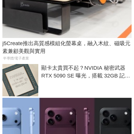
j5Create推出高質感模組化螢幕桌，融入木紋、磁吸元
素兼顧美觀與實用
半導體/電子產業
顯卡太貴買不起？NVIDIA 秘密武器
RTX 5090 SE 曝光，搭載 32GB 記憶
體