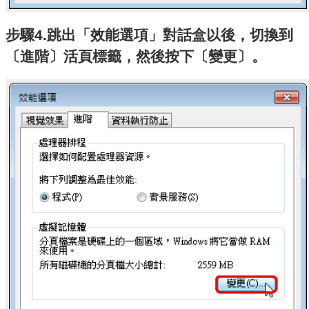
步驟4.跳出「效能選項」對話盒以後，切換到
〔進階〕活頁標籤，然後按下〔變更〕。