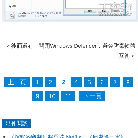
＜後面還有：關閉Windows Defender，避免防毒軟體
互衝＞
上一頁
1
2
3
4
5
6
7
8
9
10
11
下一頁
延伸閱讀
《沉默的審判》將登陸 Netflix！《周處除三害》