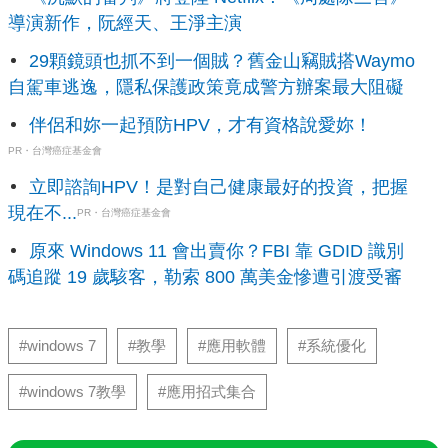
導演新作，阮經天、王淨主演
29顆鏡頭也抓不到一個賊？舊金山竊賊搭Waymo
自駕車逃逸，隱私保護政策竟成警方辦案最大阻礙
伴侶和妳一起預防HPV，才有資格說愛妳！
PR・台灣癌症基金會
立即諮詢HPV！是對自己健康最好的投資，把握
現在不...
PR・台灣癌症基金會
原來 Windows 11 會出賣你？FBI 靠 GDID 識別
碼追蹤 19 歲駭客，勒索 800 萬美金慘遭引渡受審
#windows 7
#教學
#應用軟體
#系統優化
#windows 7教學
#應用招式集合