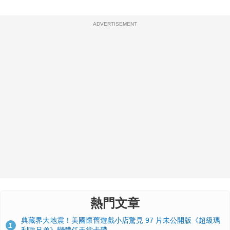
ADVERTISEMENT
熱門文章
典藏界大地震！美國懷舊遊戲小店驚見 97 片未公開版《超級瑪
1
利歐兄弟》變體任天堂卡帶