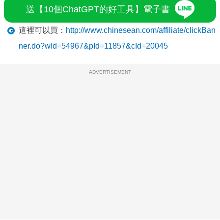
送【10個ChatGPT的好工具】電子書
這裡可以買：
http://www.chinesean.com/affiliate/clickBan
ner.do?wId=54967&pId=11857&cId=20045
ADVERTISEMENT