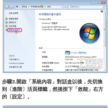
步驟3.開啟「系統內容」對話盒以後，先切換
到〔進階〕活頁標籤，然後按下「效能」右方
的〔設定〕。