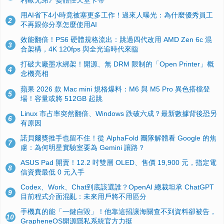
用AI省下4小時竟被塞更多工作！過來人曝光：為什麼優秀員工
2
不再跟你分享怎麼使用AI
效能翻倍！PS6 硬體規格流出：跳過四代改用 AMD Zen 6c 混
3
合架構，4K 120fps 與全光追時代來臨
打破大廠墨水綁架！開源、無 DRM 限制的「Open Printer」概
4
念機亮相
蘋果 2026 款 Mac mini 規格爆料：M6 與 M5 Pro 異色搭檔登
5
場！容量或將 512GB 起跳
Linux 市占率突然翻倍、Windows 跌破六成？最新數據背後恐另
6
有原因
諾貝爾獎推手也留不住！從 AlphaFold 團隊解體看 Google 的焦
7
慮：為何明星實驗室要為 Gemini 讓路？
ASUS Pad 開賣！12.2 吋雙層 OLED、售價 19,900 元，指定電
8
信資費最低 0 元入手
Codex、Work、Chat到底該選誰？OpenAI 總裁坦承 ChatGPT
9
目前程式介面混亂：未來用戶將不用區分
手機真的能「一鍵自毀」！他靠這招讓海關查不到資料卻被告，
10
GrapheneOS開源隱私系統官方力挺