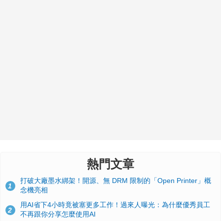
熱門文章
打破大廠墨水綁架！開源、無 DRM 限制的「Open Printer」概
1
念機亮相
用AI省下4小時竟被塞更多工作！過來人曝光：為什麼優秀員工
2
不再跟你分享怎麼使用AI