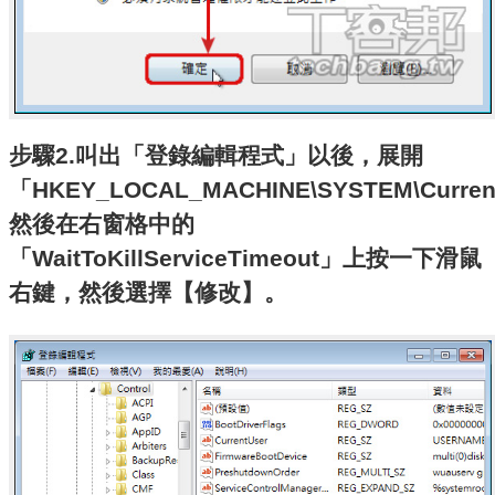
步驟2.叫出「登錄編輯程式」以後，展開
「HKEY_LOCAL_MACHINE\SYSTEM\Current
然後在右窗格中的
「WaitToKillServiceTimeout」上按一下滑鼠
右鍵，然後選擇【修改】。