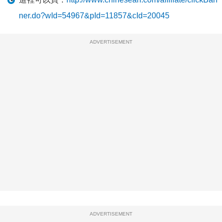
ner.do?wId=54967&pId=11857&cId=20045
ADVERTISEMENT
ADVERTISEMENT