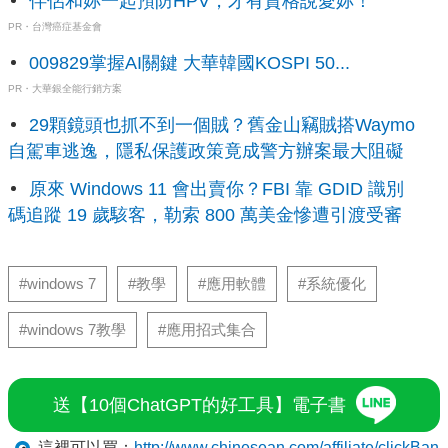
伴侶和妳一起預防HPV，才有資格說愛妳！
PR・台灣癌症基金會
009829掌握AI關鍵 大華韓國KOSPI 50...
PR・大華銀全能行銷方案
29顆鏡頭也抓不到一個賊？舊金山竊賊搭Waymo
自駕車逃逸，隱私保護政策竟成警方辦案最大阻礙
原來 Windows 11 會出賣你？FBI 靠 GDID 識別
碼追蹤 19 歲駭客，勒索 800 萬美金慘遭引渡受審
#windows 7
#教學
#應用軟體
#系統優化
#windows 7教學
#應用招式集合
送【10個ChatGPT的好工具】電子書
這裡可以買：
http://www.chinesean.com/affiliate/clickBan