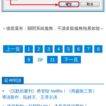
＜後面還有：關閉系統服務，不讓多餘服務拖累效能＞
上一頁
1
2
3
4
5
6
7
8
9
10
11
下一頁
延伸閱讀
《沉默的審判》將登陸 Netflix！《周處除三害》
導演新作，阮經天、王淨主演