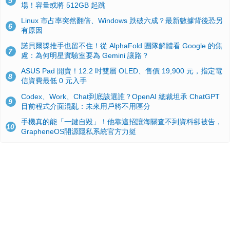
5
場！容量或將 512GB 起跳
Linux 市占率突然翻倍、Windows 跌破六成？最新數據背後恐另
6
有原因
諾貝爾獎推手也留不住！從 AlphaFold 團隊解體看 Google 的焦
7
慮：為何明星實驗室要為 Gemini 讓路？
ASUS Pad 開賣！12.2 吋雙層 OLED、售價 19,900 元，指定電
8
信資費最低 0 元入手
Codex、Work、Chat到底該選誰？OpenAI 總裁坦承 ChatGPT
9
目前程式介面混亂：未來用戶將不用區分
手機真的能「一鍵自毀」！他靠這招讓海關查不到資料卻被告，
10
GrapheneOS開源隱私系統官方力挺