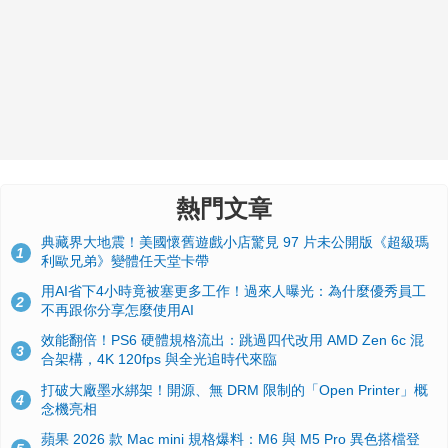
熱門文章
典藏界大地震！美國懷舊遊戲小店驚見 97 片未公開版《超級瑪
1
利歐兄弟》變體任天堂卡帶
用AI省下4小時竟被塞更多工作！過來人曝光：為什麼優秀員工
2
不再跟你分享怎麼使用AI
效能翻倍！PS6 硬體規格流出：跳過四代改用 AMD Zen 6c 混
3
合架構，4K 120fps 與全光追時代來臨
打破大廠墨水綁架！開源、無 DRM 限制的「Open Printer」概
4
念機亮相
蘋果 2026 款 Mac mini 規格爆料：M6 與 M5 Pro 異色搭檔登