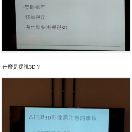
什麼是裸視3D？