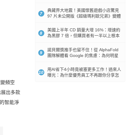
512GB 起跳
典藏界大地震！美國懷舊遊戲小店驚見
7
97 片未公開版《超級瑪利歐兄弟》變體
任天堂卡帶
美國上半年 CD 銷量大增 16%：增速約
8
為黑膠 7 倍，但購買者有一半以上根本
沒有播放器
諾貝爾獎推手也留不住！從 AlphaFold
9
團隊解體看 Google 的焦慮：為何明星
實驗室要為 Gemini 讓路？
用AI省下4小時竟被塞更多工作！過來人
10
曝光：為什麼優秀員工不再跟你分享怎
麼使用AI
的變頻空
也展出多款
元的智能淨