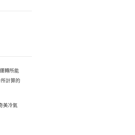
全年運轉所能
件所計算的
奇美冷氣