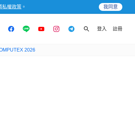
隱私權政策
。
我同意
登入
註冊
OMPUTEX 2026