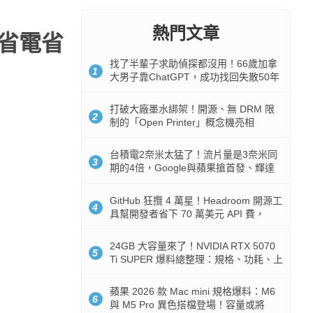
熱門文章
您省電省
找了半輩子求助偵探都沒用！66歲加拿
1
大男子靠ChatGPT，成功找回失散50年
家人
打破大廠墨水綁架！開源、無 DRM 限
2
制的「Open Printer」概念機亮相
台積電2奈米太猛了！流片量是3奈米同
3
期的4倍，Google與蘋果搶首發、輝達
與AMD排隊等產能
GitHub 狂攬 4 萬星！Headroom 開源工
4
具幫開發者省下 70 萬美元 API 費，
Token 消耗暴降 92%
24GB 大容量來了！NVIDIA RTX 5070
5
Ti SUPER 爆料總整理：規格、功耗、上
市時間
蘋果 2026 款 Mac mini 規格爆料：M6
6
與 M5 Pro 異色搭檔登場！容量或將