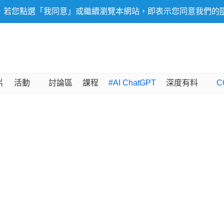
，若您點選「我同意」或繼續瀏覽本網站，即表示您同意我們的
片
活動
討論區
課程
#AI ChatGPT
深度有料
C