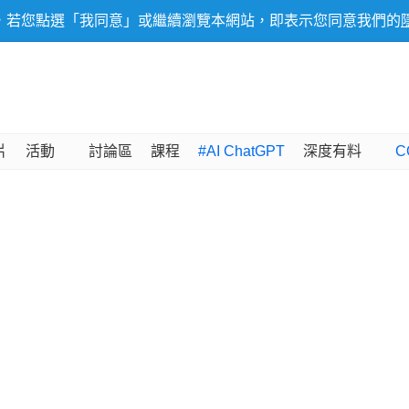
，若您點選「我同意」或繼續瀏覽本網站，即表示您同意我們的
片
活動
討論區
課程
#AI ChatGPT
深度有料
C