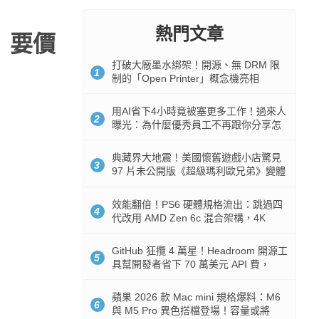
熱門文章
」要價
打破大廠墨水綁架！開源、無 DRM 限
1
制的「Open Printer」概念機亮相
用AI省下4小時竟被塞更多工作！過來人
2
曝光：為什麼優秀員工不再跟你分享怎
麼使用AI
典藏界大地震！美國懷舊遊戲小店驚見
3
97 片未公開版《超級瑪利歐兄弟》變體
任天堂卡帶
效能翻倍！PS6 硬體規格流出：跳過四
4
代改用 AMD Zen 6c 混合架構，4K
120fps 與全光追時代來臨
GitHub 狂攬 4 萬星！Headroom 開源工
5
具幫開發者省下 70 萬美元 API 費，
Token 消耗暴降 92%
蘋果 2026 款 Mac mini 規格爆料：M6
6
與 M5 Pro 異色搭檔登場！容量或將