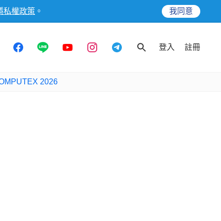
隱私權政策
。
我同意
登入
註冊
OMPUTEX 2026