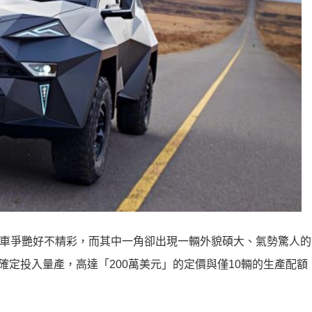
場群車爭艷好不精彩，而其中一角卻出現一輛外貌碩大、氣勢驚人
產品也確定投入量產，高達「200萬美元」的定價與僅10輛的生產配