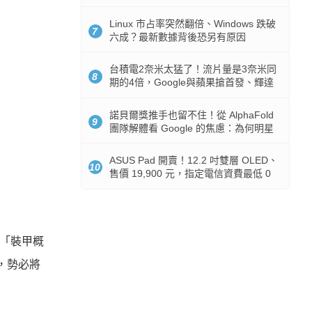
512GB 起跳
Linux 市占率突然翻倍、Windows 跌破
7
六成？最新數據背後恐另有原因
台積電2奈米太猛了！流片量是3奈米同
8
期的4倍，Google與蘋果搶首發、輝達
與AMD排隊等產能
諾貝爾獎推手也留不住！從 AlphaFold
9
團隊解體看 Google 的焦慮：為何明星
實驗室要為 Gemini 讓路？
ASUS Pad 開賣！12.2 吋雙層 OLED、
10
售價 19,900 元，指定電信資費最低 0
元入手
的「裝甲概
額，勢必將