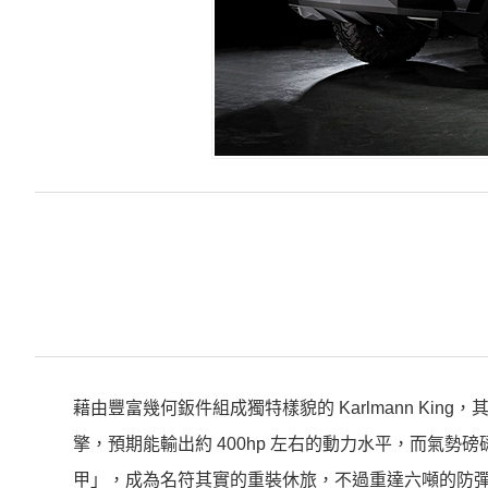
藉由豐富幾何鈑件組成獨特樣貌的 Karlmann King，其
擎，預期能輸出約 400hp 左右的動力水平，而氣
甲」，成為名符其實的重裝休旅，不過重達六噸的防彈車體