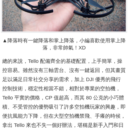
▲降落時有一鍵降落和掌上降落，小編喜歡使用掌上降
落，非常帥氣！XD
總的來說，Tello 配備齊全的基礎配置，上手簡單，操
控容易。雖然沒有三軸雲台、沒有一鍵返回，但其畫質
足以滿足日常社交分享的需求，加上 DJI 優秀的飛行
控制技術，穩定性相當不錯，相對於專業的空拍機，
Tello 平實的價格，CP 值超高，而其 80 公克的小巧體
積、不受管控的優勢吸引了許多空拍機玩家的興趣，即
便抗風能力下降，但在大型空拍機禁飛、手癢的時候，
拿出 Tello 來也不失一個好辦法，堪稱是新手入門和日