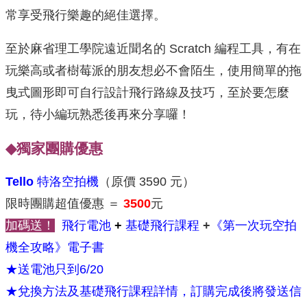
常享受飛行樂趣的絕佳選擇。
至於麻省理工學院遠近聞名的 Scratch 編程工具，有在
玩樂高或者樹莓派的朋友想必不會陌生，使用簡單的拖
曳式圖形即可自行設計飛行路線及技巧，至於要怎麼
玩，待小編玩熟悉後再來分享囉！
◆
獨家團購優惠
Tello
特洛空拍機
（原價 3590 元）
限時團購超值優惠 ＝
3500
元
加碼送！
飛行電池
+
基礎飛行課程
+
《第一次玩空拍
機全攻略》電子書
★
送電池只到6/20
★
兌換方法及
基礎飛行課程詳情，訂購完成後將發送信