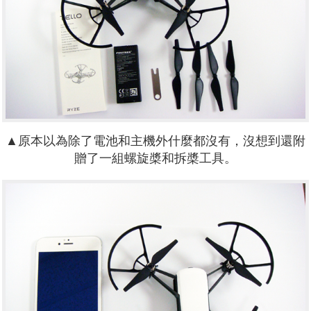
▲原本以為除了電池和主機外什麼都沒有，沒想到還附
贈了一組螺旋槳和拆槳工具。