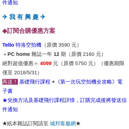
件通知
✈ 我 有 興 趣 ✈
◆
訂閱合購優惠方案
Tello
特洛空拍機
（原價 3590 元）
＋
PC home
雜誌一年
12
期（原價 2160 元）
絕對超值優惠＝
4099
元（原價 5750 元）（優惠期限
僅至 2018/5/31）
再送！
基礎飛行課程
+
《第一次玩空拍機全攻略》電
子書
★
兌換方法及
基礎飛行課程詳情，訂購完成後將發送信
件通知
★
紙本雜誌訂閱請至
城邦客服網
★