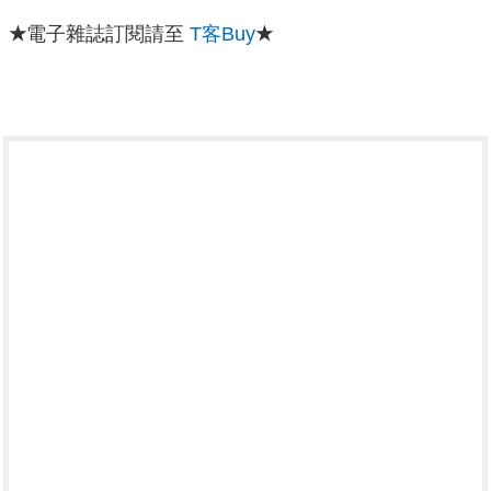
★
電子雜誌訂閱請至
T客Buy
★