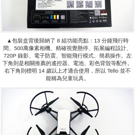
▲包裝盒背後歸納了 8 組功能亮點：13 分鐘飛行時
間、500萬像素相機、精確視覺懸停、拓展編程設計、
720P 錄影、電子防震、智能飛行模式、簡易操作。左
下角則是相關推薦的遙控器、電池、彩色背殼等配件。
右下角則標明 14 歲以上才適合使用，所以 Tello 並不
能稱為兒童玩具。