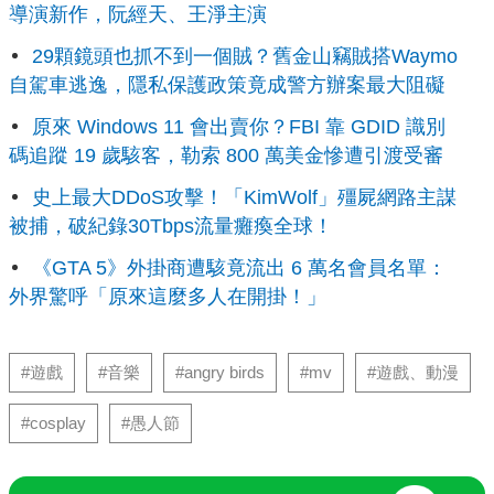
導演新作，阮經天、王淨主演
29顆鏡頭也抓不到一個賊？舊金山竊賊搭Waymo
自駕車逃逸，隱私保護政策竟成警方辦案最大阻礙
原來 Windows 11 會出賣你？FBI 靠 GDID 識別
碼追蹤 19 歲駭客，勒索 800 萬美金慘遭引渡受審
史上最大DDoS攻擊！「KimWolf」殭屍網路主謀
被捕，破紀錄30Tbps流量癱瘓全球！
《GTA 5》外掛商遭駭竟流出 6 萬名會員名單：
外界驚呼「原來這麼多人在開掛！」
#遊戲
#音樂
#angry birds
#mv
#遊戲、動漫
#cosplay
#愚人節