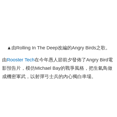
▲由Rolling In The Deep改編的Angry Birds之歌。
由
Rooster Tech
在今年愚人節前夕發佈了Angry Bird電
影預告片，模仿Michael Bay的戰爭風格，把生氣鳥做
成機密軍武，以射彈弓士兵的內心獨白串場。