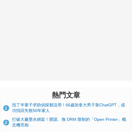
熱門文章
找了半輩子求助偵探都沒用！66歲加拿大男子靠ChatGPT，成
1
功找回失散50年家人
打破大廠墨水綁架！開源、無 DRM 限制的「Open Printer」概
2
念機亮相