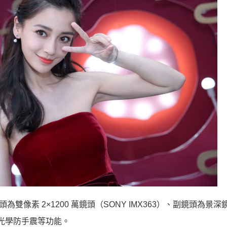
雙像素 2×1200 萬鏡頭（SONY IMX363）、副鏡頭為景
S 光學防手震等功能。