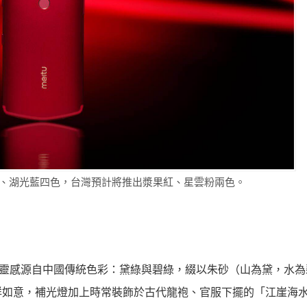
雲粉、湖光藍四色，台灣預計將推出漿果紅、星雲粉兩色。
圖案靈感源自中國傳統色彩：黛綠與碧綠，綴以朱砂（山為黛，水
祥如意，補光燈加上時常裝飾於古代龍袍、官服下擺的「江崖海