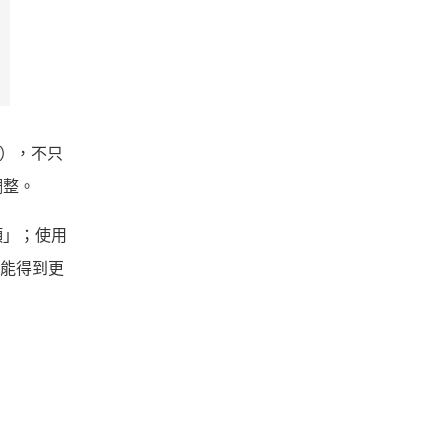
統），不只
調整。
顏」；使用
就能得到更