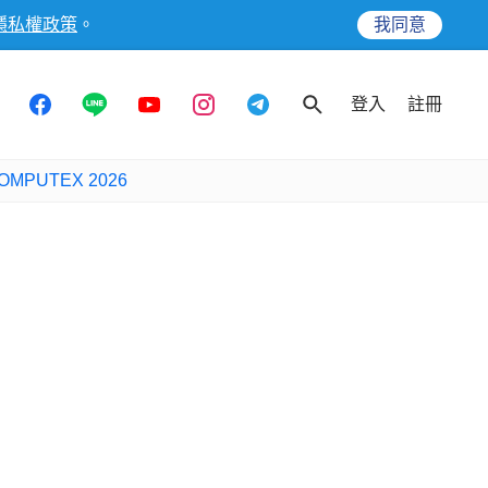
隱私權政策
。
我同意
登入
註冊
OMPUTEX 2026