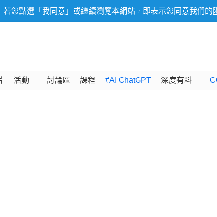
，若您點選「我同意」或繼續瀏覽本網站，即表示您同意我們的
片
活動
討論區
課程
#AI ChatGPT
深度有料
C