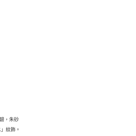
為碧，朱砂
水」紋飾。