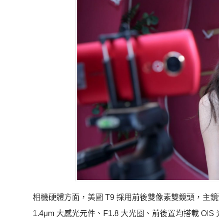
相機硬體方面，美圖 T9 採用前後雙像素雙鏡頭，主鏡頭為
1.4μm 大感光元件、F1.8 大光圈、前後置均搭載 OI