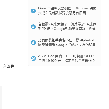
512GB 起跳
Linux 市占率突然翻倍、Windows 跌破
7
六成？最新數據背後恐另有原因
台積電2奈米太猛了！流片量是3奈米同
8
期的4倍，Google與蘋果搶首發、輝達
與AMD排隊等產能
諾貝爾獎推手也留不住！從 AlphaFold
9
團隊解體看 Google 的焦慮：為何明星
實驗室要為 Gemini 讓路？
ASUS Pad 開賣！12.2 吋雙層 OLED、
10
售價 19,900 元，指定電信資費最低 0
元入手
賣，台灣售