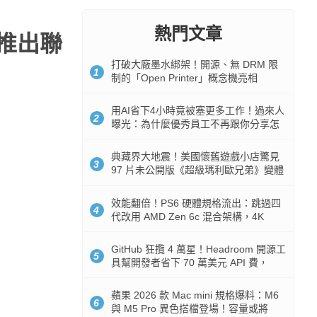
熱門文章
推出聯
打破大廠墨水綁架！開源、無 DRM 限
1
制的「Open Printer」概念機亮相
用AI省下4小時竟被塞更多工作！過來人
2
曝光：為什麼優秀員工不再跟你分享怎
麼使用AI
典藏界大地震！美國懷舊遊戲小店驚見
3
97 片未公開版《超級瑪利歐兄弟》變體
任天堂卡帶
效能翻倍！PS6 硬體規格流出：跳過四
4
代改用 AMD Zen 6c 混合架構，4K
120fps 與全光追時代來臨
GitHub 狂攬 4 萬星！Headroom 開源工
5
具幫開發者省下 70 萬美元 API 費，
Token 消耗暴降 92%
蘋果 2026 款 Mac mini 規格爆料：M6
6
與 M5 Pro 異色搭檔登場！容量或將