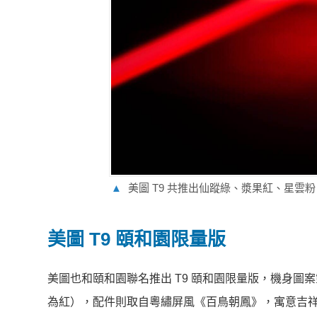
▲
美圖 T9 共推出仙蹤綠、漿果紅、星
美圖 T9 頤和園限量版
美圖也和頤和園聯名推出 T9 頤和園限量版，機身
為紅），配件則取自粵繡屏風《百鳥朝鳳》，寓意吉