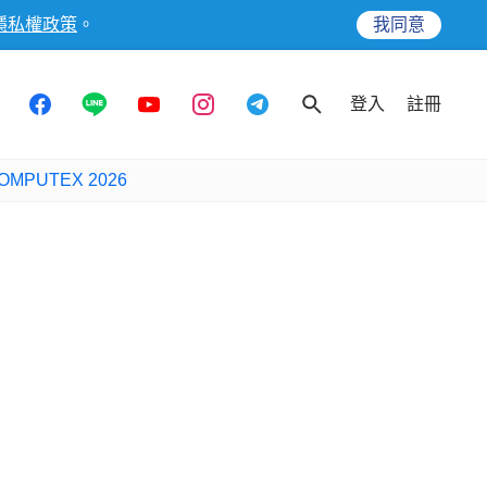
隱私權政策
。
我同意
登入
註冊
OMPUTEX 2026