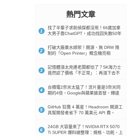
熱門文章
找了半輩子求助偵探都沒用！66歲加拿
1
大男子靠ChatGPT，成功找回失散50年
家人
打破大廠墨水綁架！開源、無 DRM 限
2
制的「Open Printer」概念機亮相
記憶體漲太兇連老闆都怕了？SK海力士
3
竟然認了價格「不正常」：再漲下去不
是好事
台積電2奈米太猛了！流片量是3奈米同
4
期的4倍，Google與蘋果搶首發、輝達
與AMD排隊等產能
GitHub 狂攬 4 萬星！Headroom 開源工
5
具幫開發者省下 70 萬美元 API 費，
Token 消耗暴降 92%
24GB 大容量來了！NVIDIA RTX 5070
6
Ti SUPER 爆料總整理：規格、功耗、上