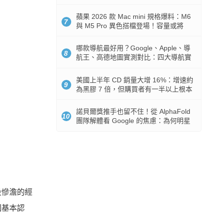
市時間
蘋果 2026 款 Mac mini 規格爆料：M6
7
與 M5 Pro 異色搭檔登場！容量或將
512GB 起跳
哪款導航最好用？Google、Apple、導
8
航王、高德地圖實測對比：四大導航實
測懶人包
美國上半年 CD 銷量大增 16%：增速約
9
為黑膠 7 倍，但購買者有一半以上根本
沒有播放器
諾貝爾獎推手也留不住！從 AlphaFold
10
團隊解體看 Google 的焦慮：為何明星
實驗室要為 Gemini 讓路？
段慘澹的經
個基本認