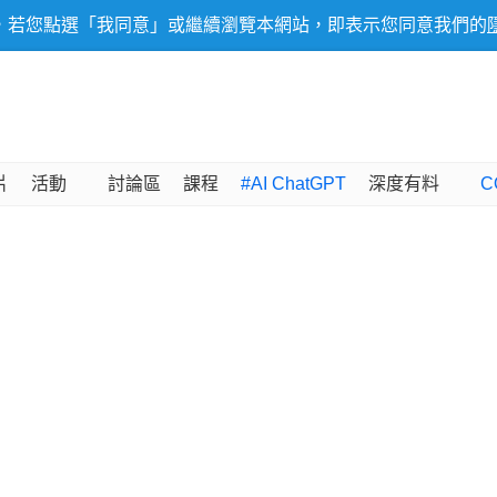
，若您點選「我同意」或繼續瀏覽本網站，即表示您同意我們的
片
活動
討論區
課程
#AI ChatGPT
深度有料
C