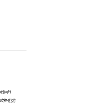
後就遊戲
這款遊戲將