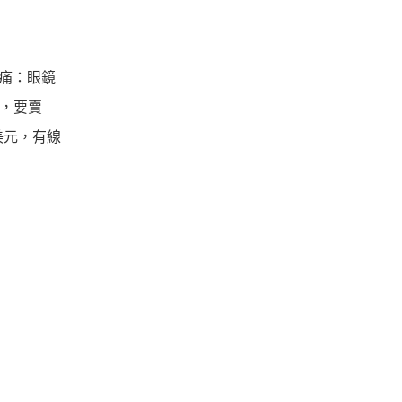
頭痛：眼鏡
定，要賣
9美元，有線