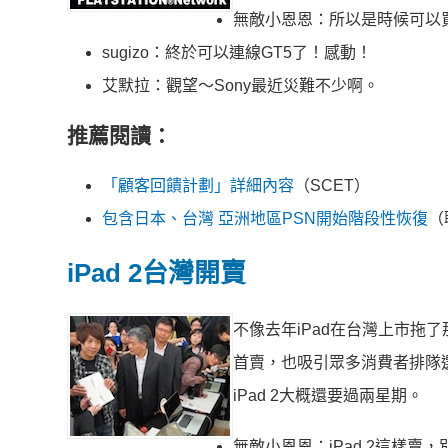
無敵小恩恩：所以是時候可以
sugizo：終於可以連線GT5了！感動！
艾默拉：觀望～Sony最近災難不少啊。
推薦閱讀：
「顧客回饋計劃」詳細內容
（SCET）
包含日本、台灣 亞洲地區PSN開始階段性恢復
（
iPad 2台灣開賣
不像去年iPad在台灣上市拖了
首賣，也吸引眾多消費者排隊選
iPad 2大概還要過兩星期。
無敵小恩恩：iPad 2這樣賣