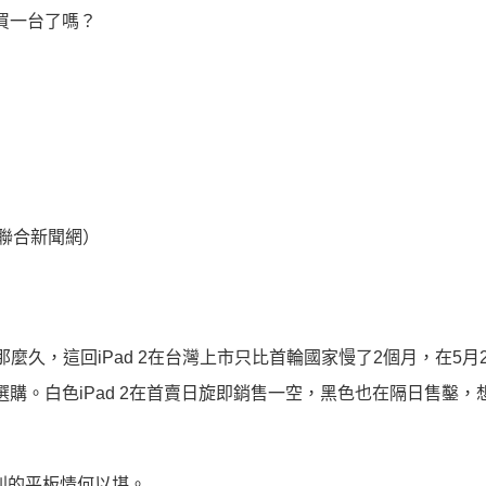
買一台了嗎？
聯合新聞網）
那麼久，這回iPad 2在台灣上市只比首輪國家慢了2個月，在5月
購。白色iPad 2在首賣日旋即銷售一空，黑色也在隔日售鑿，
，別的平板情何以堪。