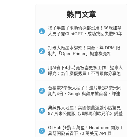
熱門文章
找了半輩子求助偵探都沒用！66歲加拿
1
大男子靠ChatGPT，成功找回失散50年
家人
打破大廠墨水綁架！開源、無 DRM 限
2
制的「Open Printer」概念機亮相
用AI省下4小時竟被塞更多工作！過來人
3
曝光：為什麼優秀員工不再跟你分享怎
麼使用AI
台積電2奈米太猛了！流片量是3奈米同
4
期的4倍，Google與蘋果搶首發、輝達
與AMD排隊等產能
典藏界大地震！美國懷舊遊戲小店驚見
5
97 片未公開版《超級瑪利歐兄弟》變體
任天堂卡帶
GitHub 狂攬 4 萬星！Headroom 開源工
6
具幫開發者省下 70 萬美元 API 費，