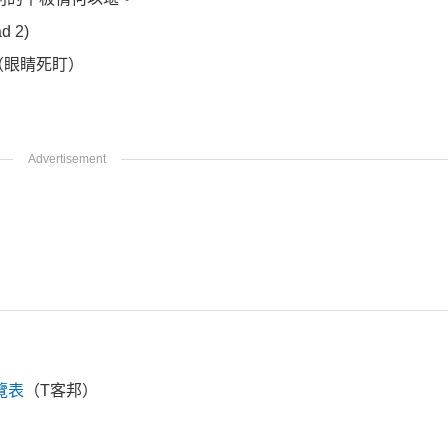
 2)
（眼睛死盯）
覽表
（T客邦）