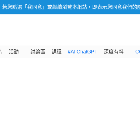
，若您點選「我同意」或繼續瀏覽本網站，即表示您同意我們的
片
活動
討論區
課程
#AI ChatGPT
深度有料
C