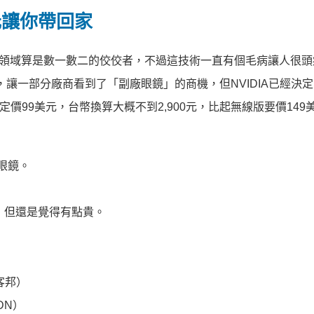
美元讓你帶回家
 技術在3D領域算是數一數二的佼佼者，不過這技術一直有個毛病讓人很
讓一部分廠商看到了「副廠眼鏡」的商機，但NVIDIA已經決
鏡，定價99美元，台幣換算大概不到2,900元，比起無線版要價14
眼鏡。
，但還是覺得有點貴。
客邦）
DN）