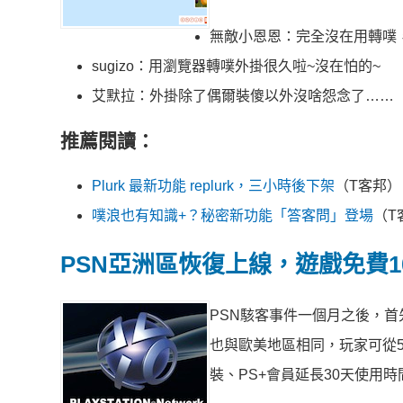
無敵小恩恩：完全沒在用轉噗
sugizo：用瀏覽器轉噗外掛很久啦~沒在怕的~
艾默拉：外掛除了偶爾裝傻以外沒啥怨念了……
推薦閱讀：
Plurk 最新功能 replurk，三小時後下架
（T客邦）
噗浪也有知識+？秘密新功能「答客問」登場
（T
PSN亞洲區恢復上線，遊戲免費10選
PSN駭客事件一個月之後，
也與歐美地區相同，玩家可從5
裝、PS+會員延長30天使用