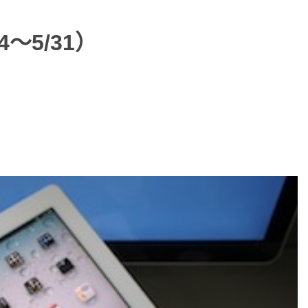
4～5/31）