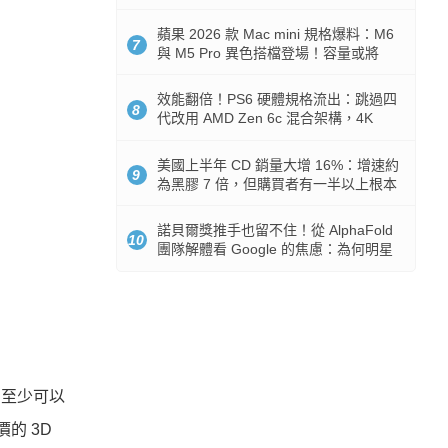
Token 消耗暴降 92%
蘋果 2026 款 Mac mini 規格爆料：M6
7
與 M5 Pro 異色搭檔登場！容量或將
512GB 起跳
效能翻倍！PS6 硬體規格流出：跳過四
8
代改用 AMD Zen 6c 混合架構，4K
120fps 與全光追時代來臨
美國上半年 CD 銷量大增 16%：增速約
9
為黑膠 7 倍，但購買者有一半以上根本
沒有播放器
諾貝爾獎推手也留不住！從 AlphaFold
10
團隊解體看 Google 的焦慮：為何明星
實驗室要為 Gemini 讓路？
？至少可以
的 3D