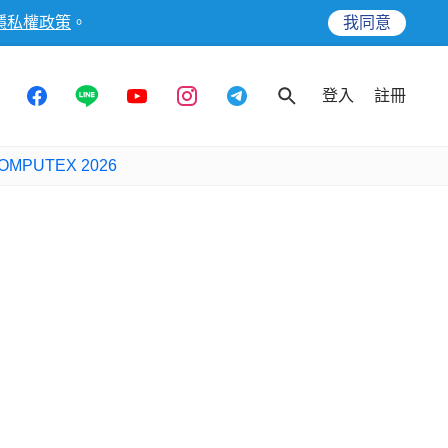
隱私權政策
。
我同意
登入
註冊
OMPUTEX 2026