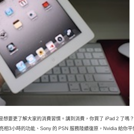
是想要更了解大家的消費習慣。講到消費，你買了 iPad 2 了嗎
時的功能、Sony 的 PSN 服務陸續復原，Nvidia 給你平價