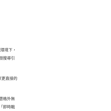
戰環境下，
羅樹搜尋引
家更直接的
慧格外無
「即時戰