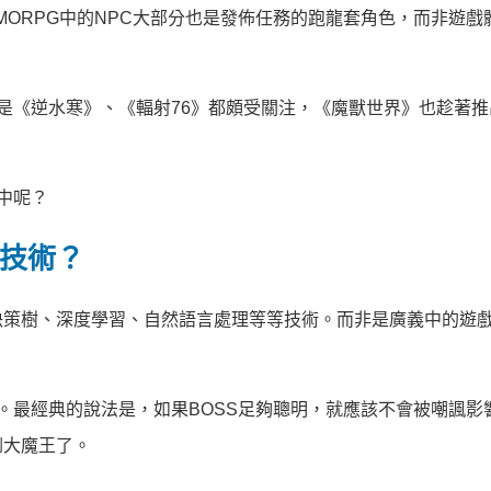
MMORPG中的NPC大部分也是發佈任務的跑龍套角色，而非遊戲
是《逆水寒》、《輻射76》都頗受關注，《魔獸世界》也趁著推出
中呢？
慧技術？
策樹、深度學習、自然語言處理等等技術。而非是廣義中的遊戲
像。最經典的說法是，如果BOSS足夠聰明，就應該不會被嘲諷影
倒大魔王了。