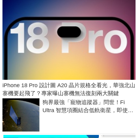
iPhone 18 Pro 設計圖 A20 晶片規格全看光，華強北山
寨機要起飛了？專家曝山寨機無法復刻兩大關鍵
狗界最強「寵物追蹤器」問世！Fi
Ultra 智慧項圈結合低軌衛星，即使在
密林山谷也能精準找回愛犬