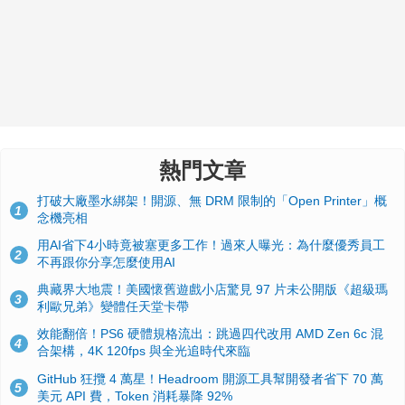
熱門文章
打破大廠墨水綁架！開源、無 DRM 限制的「Open Printer」概
1
念機亮相
用AI省下4小時竟被塞更多工作！過來人曝光：為什麼優秀員工
2
不再跟你分享怎麼使用AI
典藏界大地震！美國懷舊遊戲小店驚見 97 片未公開版《超級瑪
3
利歐兄弟》變體任天堂卡帶
效能翻倍！PS6 硬體規格流出：跳過四代改用 AMD Zen 6c 混
4
合架構，4K 120fps 與全光追時代來臨
GitHub 狂攬 4 萬星！Headroom 開源工具幫開發者省下 70 萬
5
美元 API 費，Token 消耗暴降 92%