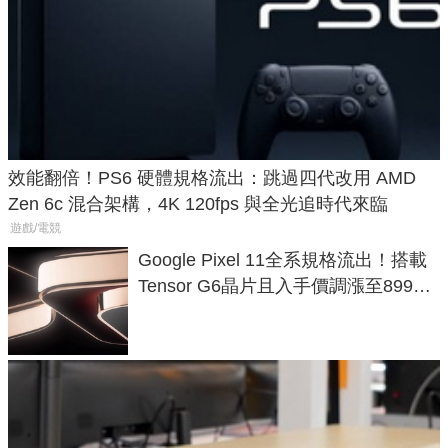
效能翻倍！PS6 硬體規格流出：跳過四代改用 AMD
Zen 6c 混合架構，4K 120fps 與全光追時代來臨
遊戲/電競
Google Pixel 11全系規格流出！搭載
Tensor G6晶片且入手價調漲至899美
元