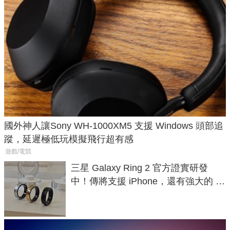
國外神人讓Sony WH-1000XM5 支援 Windows 頭部追
蹤，延遲極低玩模擬飛行超有感
遊戲/電競
三星 Galaxy Ring 2 官方證實研發
中！傳將支援 iPhone，還有強大的 AI
與智慧家電連動功能