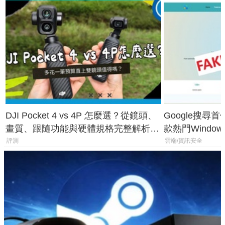
DJI Pocket 4 vs 4P 怎麼選？從鏡頭、
Google搜尋
畫質、跟隨功能與硬體規格完整解析，
款熱門Wind
一次看懂兩台差異
機
評測
雲端/資訊安全