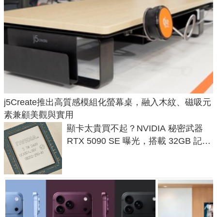
j5Create推出高質感模組化螢幕桌，融入木紋、磁吸元
素兼顧美觀與實用
顯卡太貴買不起？NVIDIA 秘密武器
RTX 5090 SE 曝光，搭載 32GB 記憶
體