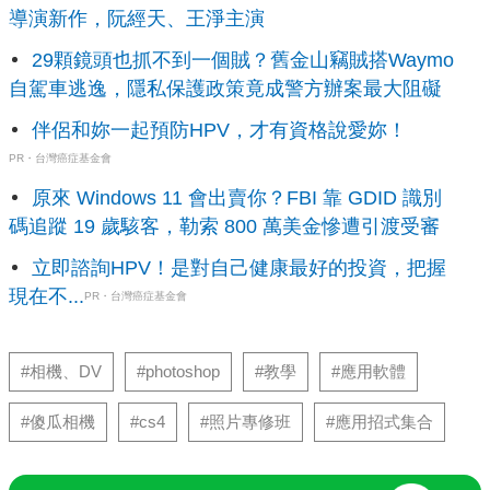
導演新作，阮經天、王淨主演
29顆鏡頭也抓不到一個賊？舊金山竊賊搭Waymo
自駕車逃逸，隱私保護政策竟成警方辦案最大阻礙
伴侶和妳一起預防HPV，才有資格說愛妳！
PR・台灣癌症基金會
原來 Windows 11 會出賣你？FBI 靠 GDID 識別
碼追蹤 19 歲駭客，勒索 800 萬美金慘遭引渡受審
立即諮詢HPV！是對自己健康最好的投資，把握
現在不...
PR・台灣癌症基金會
#相機、DV
#photoshop
#教學
#應用軟體
#傻瓜相機
#cs4
#照片專修班
#應用招式集合