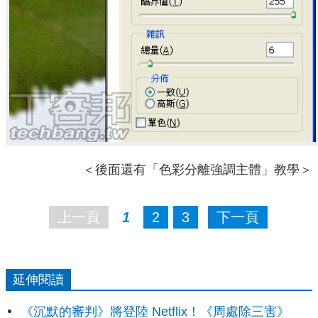
＜後面還有「色彩分離強調主體」教學＞
上一頁
1
2
3
下一頁
延伸閱讀
《沉默的審判》將登陸 Netflix！《周處除三害》