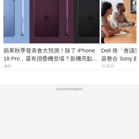
蘋果秋季發表會大預測！除了 iPhone
Dell 推「會
18 Pro，還有摺疊機登場？新機亮點預
器整合 Sony
測一次看
條 USB-C 就
趨勢
3C新品
ADVERTISEMENT