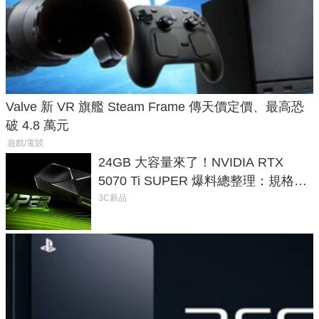
Valve 新 VR 旗艦 Steam Frame 傳天價定價、最高恐
破 4.8 萬元
遊戲/電競
24GB 大容量來了！NVIDIA RTX
5070 Ti SUPER 爆料總整理：規格、
功耗、上市時間
3C新品