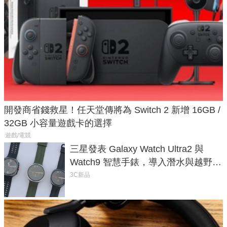
開發商省錢救星！任天堂傳將為 Switch 2 新增 16GB /
32GB 小容量遊戲卡的選擇
遊戲/電競
三星發表 Galaxy Watch Ultra2 與
Watch9 智慧手錶，導入潛水與越野跑
導航功能
3C新品