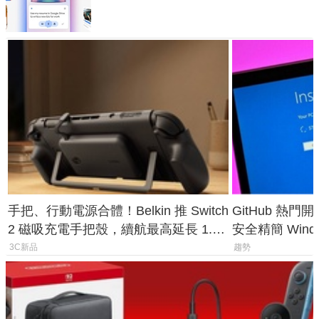
手把、行動電源合體！Belkin 推 Switch
GitHub 熱門
2 磁吸充電手把殼，續航最高延長 1.5
安全精簡 Wind
倍
後台追蹤
3C新品
趨勢