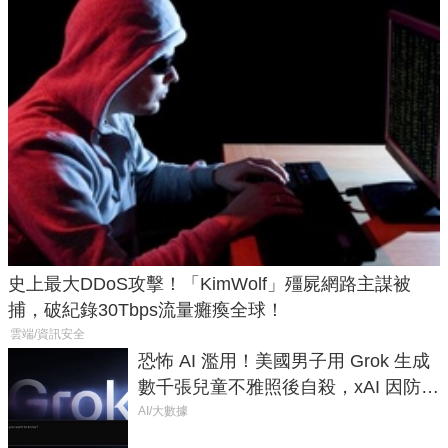
史上最大DDoS攻擊！「KimWolf」殭屍網路主謀被
捕，破紀錄30Tbps流量癱瘓全球！
雲端/資訊安全
恐怖 AI 濫用！美國男子用 Grok 生成
數千張兒童不雅照後自殺，xAI 因防護
失靈與不配合警方遭起訴
AI/大數據