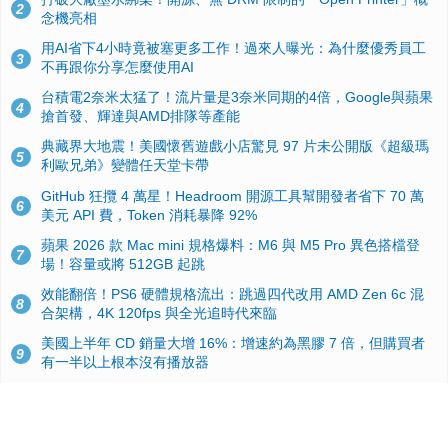
2
念機亮相
用AI省下4小時竟被塞更多工作！過來人曝光：為什麼優秀員工
3
不再跟你分享怎麼使用AI
台積電2奈米太猛了！流片量是3奈米同期的4倍，Google與蘋果
4
搶首發、輝達與AMD排隊等產能
典藏界大地震！美國懷舊遊戲小店驚見 97 片未公開版《超級瑪
5
利歐兄弟》變體任天堂卡帶
GitHub 狂攬 4 萬星！Headroom 開源工具幫開發者省下 70 萬
6
美元 API 費，Token 消耗暴降 92%
蘋果 2026 款 Mac mini 規格爆料：M6 與 M5 Pro 異色搭檔登
7
場！容量或將 512GB 起跳
效能翻倍！PS6 硬體規格流出：跳過四代改用 AMD Zen 6c 混
8
合架構，4K 120fps 與全光追時代來臨
美國上半年 CD 銷量大增 16%：增速約為黑膠 7 倍，但購買者
9
有一半以上根本沒有播放器
諾貝爾獎推手也留不住！從 AlphaFold 團隊解體看 Google 的焦
10
慮：為何明星實驗室要為 Gemini 讓路？