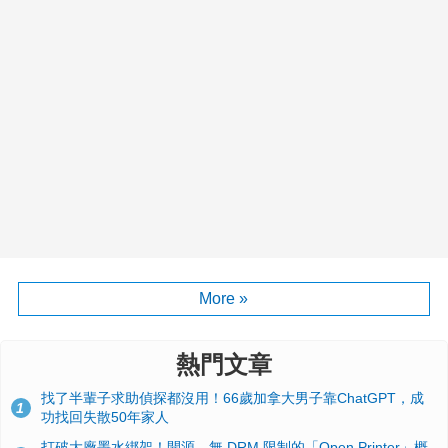
More »
熱門文章
找了半輩子求助偵探都沒用！66歲加拿大男子靠ChatGPT，成
1
功找回失散50年家人
打破大廠墨水綁架！開源、無 DRM 限制的「Open Printer」概