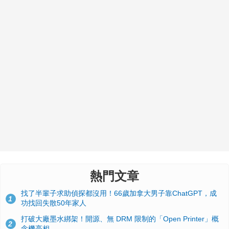
熱門文章
找了半輩子求助偵探都沒用！66歲加拿大男子靠ChatGPT，成
1
功找回失散50年家人
打破大廠墨水綁架！開源、無 DRM 限制的「Open Printer」概
2
念機亮相