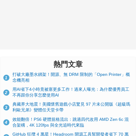
熱門文章
打破大廠墨水綁架！開源、無 DRM 限制的「Open Printer」概
1
念機亮相
用AI省下4小時竟被塞更多工作！過來人曝光：為什麼優秀員工
2
不再跟你分享怎麼使用AI
典藏界大地震！美國懷舊遊戲小店驚見 97 片未公開版《超級瑪
3
利歐兄弟》變體任天堂卡帶
效能翻倍！PS6 硬體規格流出：跳過四代改用 AMD Zen 6c 混
4
合架構，4K 120fps 與全光追時代來臨
GitHub 狂攬 4 萬星！Headroom 開源工具幫開發者省下 70 萬