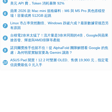
5
美元 API 費，Token 消耗暴降 92%
蘋果 2026 款 Mac mini 規格爆料：M6 與 M5 Pro 異色搭檔登
6
場！容量或將 512GB 起跳
Linux 市占率突然翻倍、Windows 跌破六成？最新數據背後恐另
7
有原因
台積電2奈米太猛了！流片量是3奈米同期的4倍，Google與蘋果
8
搶首發、輝達與AMD排隊等產能
諾貝爾獎推手也留不住！從 AlphaFold 團隊解體看 Google 的焦
9
慮：為何明星實驗室要為 Gemini 讓路？
ASUS Pad 開賣！12.2 吋雙層 OLED、售價 19,900 元，指定電
10
信資費最低 0 元入手