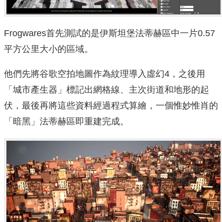
Frogwares首先測試的是伊斯坦堡法蒂赫區中一片0.57
平方公里大小的區域。
他們先將谷歌空拍地圖作為紋理導入虛幻4，之後用
「城市產生器」標記出網格線、主次街道和地形的起
伏，最後再將這些資料經過程式算繪，一個惟妙惟肖的
「暗黑」法蒂赫區即重建完成。