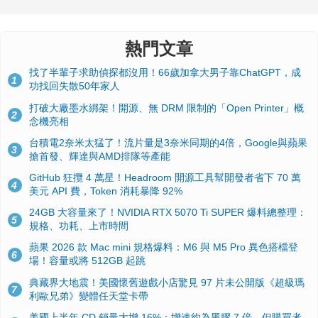
熱門文章
找了半輩子求助偵探都沒用！66歲加拿大男子靠ChatGPT，成
1
功找回失散50年家人
打破大廠墨水綁架！開源、無 DRM 限制的「Open Printer」概
2
念機亮相
台積電2奈米太猛了！流片量是3奈米同期的4倍，Google與蘋果
3
搶首發、輝達與AMD排隊等產能
GitHub 狂攬 4 萬星！Headroom 開源工具幫開發者省下 70 萬
4
美元 API 費，Token 消耗暴降 92%
24GB 大容量來了！NVIDIA RTX 5070 Ti SUPER 爆料總整理：
5
規格、功耗、上市時間
蘋果 2026 款 Mac mini 規格爆料：M6 與 M5 Pro 異色搭檔登
6
場！容量或將 512GB 起跳
典藏界大地震！美國懷舊遊戲小店驚見 97 片未公開版《超級瑪
7
利歐兄弟》變體任天堂卡帶
美國上半年 CD 銷量大增 16%：增速約為黑膠 7 倍，但購買者