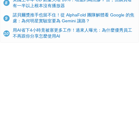
8
有一半以上根本沒有播放器
諾貝爾獎推手也留不住！從 AlphaFold 團隊解體看 Google 的焦
9
慮：為何明星實驗室要為 Gemini 讓路？
用AI省下4小時竟被塞更多工作！過來人曝光：為什麼優秀員工
10
不再跟你分享怎麼使用AI