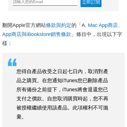
立即訂閱
翻開Apple官方網站
條款與約定
的「A.
Mac App商店、
App商店與iBookstore銷售條款
」條目中，出現以下字
樣：
您得自產品收受之日起七日內，取消對產
品之購買。在您通知iTunes您已刪除產品
所有備份之前提下，iTunes將會退還您已
支付之價款。自您取消購買時起，您不再
被授權繼續使用該產品。此項權利不可拋
棄。