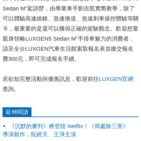
Sedan M⁺駕訓營，由專業車手劉吉凱實際教學，除了
可以體驗高速繞錐、急速換道、急速剎車操控體驗等關
卡，最重要的是還可以獲得正確的駕駛觀念。歡迎想要
親身領略LUXGEN5 Sedan M⁺手排車魅力的消費者，
請至全台LUXGEN汽車生活館索取報名表並繳交報名
費300元，即可完成報名手續。
若欲知完整活動與優惠訊息，歡迎前往
LUXGEN官網
查詢。
延伸閱讀
《沉默的審判》將登陸 Netflix！《周處除三害》
導演新作，阮經天、王淨主演