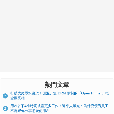
熱門文章
打破大廠墨水綁架！開源、無 DRM 限制的「Open Printer」概
1
念機亮相
用AI省下4小時竟被塞更多工作！過來人曝光：為什麼優秀員工
2
不再跟你分享怎麼使用AI