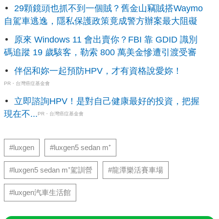
29顆鏡頭也抓不到一個賊？舊金山竊賊搭Waymo
自駕車逃逸，隱私保護政策竟成警方辦案最大阻礙
原來 Windows 11 會出賣你？FBI 靠 GDID 識別
碼追蹤 19 歲駭客，勒索 800 萬美金慘遭引渡受審
伴侶和妳一起預防HPV，才有資格說愛妳！
PR・台灣癌症基金會
立即諮詢HPV！是對自己健康最好的投資，把握
現在不...
PR・台灣癌症基金會
#luxgen
#luxgen5 sedan m⁺
#luxgen5 sedan m⁺駕訓營
#龍潭樂活賽車場
#luxgen汽車生活館