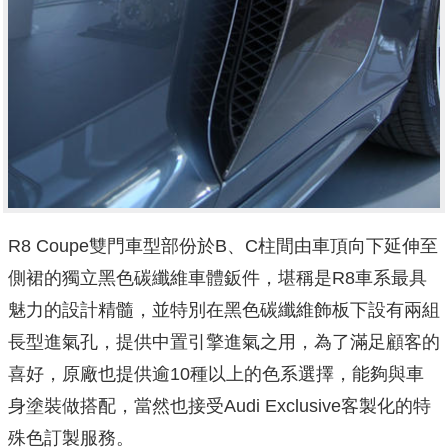
R8 Coupe雙門車型部份於B、C柱間由車頂向下延伸至
側裙的獨立黑色碳纖維車體鈑件，堪稱是R8車系最具
魅力的設計精髓，並特別在黑色碳纖維飾板下設有兩組
長型進氣孔，提供中置引擎進氣之用，為了滿足顧客的
喜好，原廠也提供逾10種以上的色系選擇，能夠與車
身塗裝做搭配，當然也接受Audi Exclusive客製化的特
殊色訂製服務。