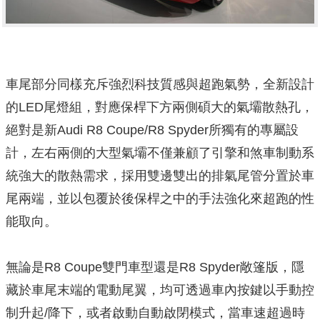
車尾部分同樣充斥強烈科技質感與超跑氣勢，全新設計
的LED尾燈組，對應保桿下方兩側碩大的氣壩散熱孔，
絕對是新Audi R8 Coupe/R8 Spyder所獨有的專屬設
計，左右兩側的大型氣壩不僅兼顧了引擎和煞車制動系
統強大的散熱需求，採用雙邊雙出的排氣尾管分置於車
尾兩端，並以包覆於後保桿之中的手法強化來超跑的性
能取向。
無論是R8 Coupe雙門車型還是R8 Spyder敞篷版，隱
藏於車尾末端的電動尾翼，均可透過車內按鍵以手動控
制升起/降下，或者啟動自動啟閉模式，當車速超過時