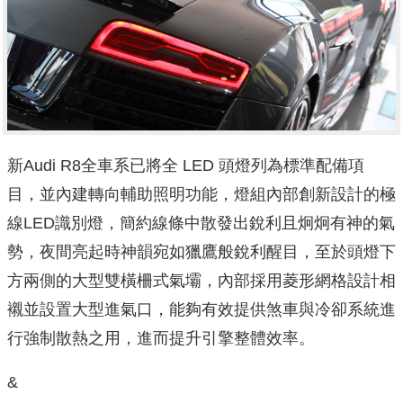
新Audi R8全車系已將全 LED 頭燈列為標準配備項
目，並內建轉向輔助照明功能，燈組內部創新設計的極
線LED識別燈，簡約線條中散發出銳利且炯炯有神的氣
勢，夜間亮起時神韻宛如獵鷹般銳利醒目，至於頭燈下
方兩側的大型雙橫柵式氣壩，內部採用菱形網格設計相
襯並設置大型進氣口，能夠有效提供煞車與冷卻系統進
行強制散熱之用，進而提升引擎整體效率。
&