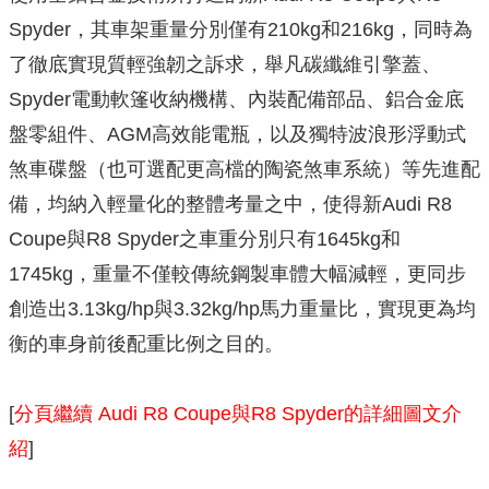
Spyder，其車架重量分別僅有210kg和216kg，同時為
了徹底實現質輕強韌之訴求，舉凡碳纖維引擎蓋、
Spyder電動軟篷收納機構、內裝配備部品、鋁合金底
盤零組件、AGM高效能電瓶，以及獨特波浪形浮動式
煞車碟盤（也可選配更高檔的陶瓷煞車系統）等先進配
備，均納入輕量化的整體考量之中，使得新Audi R8
Coupe與R8 Spyder之車重分別只有1645kg和
1745kg，重量不僅較傳統鋼製車體大幅減輕，更同步
創造出3.13kg/hp與3.32kg/hp馬力重量比，實現更為均
衡的車身前後配重比例之目的。
[
分頁繼續 Audi R8 Coupe與R8 Spyder的詳細圖文介
紹
]