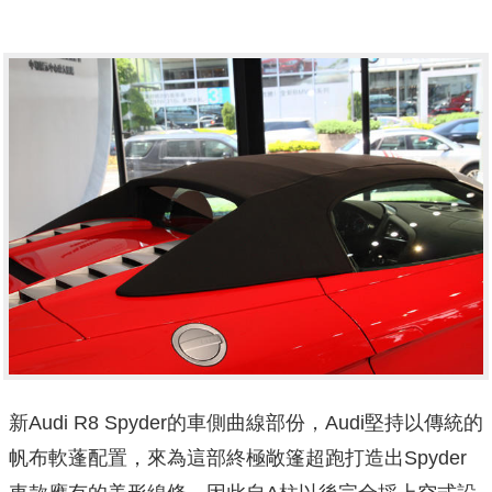
新Audi R8 Spyder的車側曲線部份，Audi堅持以傳統的
帆布軟蓬配置，來為這部終極敞篷超跑打造出Spyder