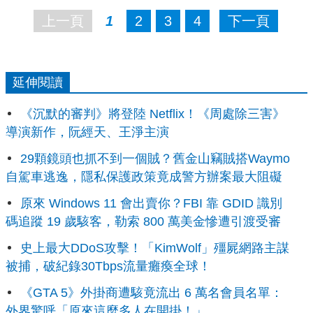
上一頁
1
2
3
4
下一頁
延伸閱讀
《沉默的審判》將登陸 Netflix！《周處除三害》
導演新作，阮經天、王淨主演
29顆鏡頭也抓不到一個賊？舊金山竊賊搭Waymo
自駕車逃逸，隱私保護政策竟成警方辦案最大阻礙
原來 Windows 11 會出賣你？FBI 靠 GDID 識別
碼追蹤 19 歲駭客，勒索 800 萬美金慘遭引渡受審
史上最大DDoS攻擊！「KimWolf」殭屍網路主謀
被捕，破紀錄30Tbps流量癱瘓全球！
《GTA 5》外掛商遭駭竟流出 6 萬名會員名單：
外界驚呼「原來這麼多人在開掛！」