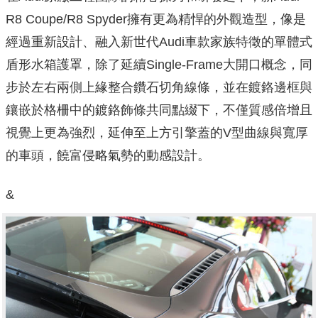
R8 Coupe/R8 Spyder擁有更為精悍的外觀造型，像是
經過重新設計、融入新世代Audi車款家族特徵的單體式
盾形水箱護罩，除了延續Single-Frame大開口概念，同
步於左右兩側上緣整合鑽石切角線條，並在鍍鉻邊框與
鑲嵌於格柵中的鍍鉻飾條共同點綴下，不僅質感倍增且
視覺上更為強烈，延伸至上方引擎蓋的V型曲線與寬厚
的車頭，饒富侵略氣勢的動感設計。
&