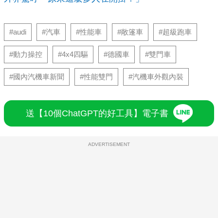
#audi
#汽車
#性能車
#敞篷車
#超級跑車
#動力操控
#4x4四驅
#德國車
#雙門車
#國內汽機車新聞
#性能雙門
#汽機車外觀內裝
送【10個ChatGPT的好工具】電子書
ADVERTISEMENT