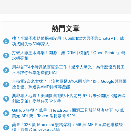
熱門文章
找了半輩子求助偵探都沒用！66歲加拿大男子靠ChatGPT，成
1
功找回失散50年家人
打破大廠墨水綁架！開源、無 DRM 限制的「Open Printer」概
2
念機亮相
用AI省下4小時竟被塞更多工作！過來人曝光：為什麼優秀員工
3
不再跟你分享怎麼使用AI
台積電2奈米太猛了！流片量是3奈米同期的4倍，Google與蘋果
4
搶首發、輝達與AMD排隊等產能
典藏界大地震！美國懷舊遊戲小店驚見 97 片未公開版《超級瑪
5
利歐兄弟》變體任天堂卡帶
GitHub 狂攬 4 萬星！Headroom 開源工具幫開發者省下 70 萬
6
美元 API 費，Token 消耗暴降 92%
蘋果 2026 款 Mac mini 規格爆料：M6 與 M5 Pro 異色搭檔登
7
場！容量或將 512GB 起跳