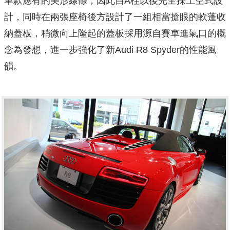
車款應有的美形線條，因此自A柱以後完全採上空式設
計，同時在兩張座椅後方設計了一組相當搶眼的軟蓬收
納蓋板，稍微向上隆起的蓋板採用源自賽車進氣口的概
念為發想，進一步強化了新Audi R8 Spyder的性能風
韻。