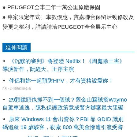
●
PEUGEOT全車三年十萬公里原廠保固
●
專案限定年式、車款優惠，寶嘉聯合保留活動修改及
變更之權利，詳請請洽PEUGEOT全台展示中心
延伸閱讀
《沉默的審判》將登陸 Netflix！《周處除三害》
導演新作，阮經天、王淨主演
伴侶和妳一起預防HPV，才有資格說愛妳！
PR・台灣癌症基金會
29顆鏡頭也抓不到一個賊？舊金山竊賊搭Waymo
自駕車逃逸，隱私保護政策竟成警方辦案最大阻礙
原來 Windows 11 會出賣你？FBI 靠 GDID 識別
碼追蹤 19 歲駭客，勒索 800 萬美金慘遭引渡受審