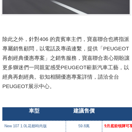
除此之外，針對406 的貴賓車主們，寶嘉聯合也將指派
專屬銷售顧問，以電話及專函連繫，提供「PEUGEOT
再創經典優惠專案」之銷售服務，寶嘉聯合衷心期盼讓
更多獅迷們一同親駕感受PEUGEOT嶄新汽車工藝，以
經典再創經典。欲知相關優惠專案詳情，請洽全台
PEUGEOT展示中心。
車型
建議售價
New 107 1.0L
花都時尚版
59.8
萬
9
月底前領牌可