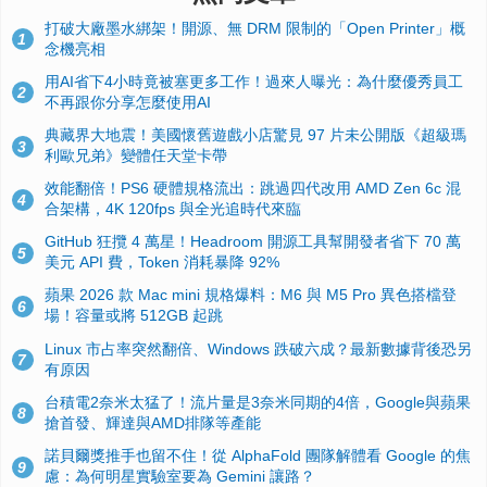
打破大廠墨水綁架！開源、無 DRM 限制的「Open Printer」概
1
念機亮相
用AI省下4小時竟被塞更多工作！過來人曝光：為什麼優秀員工
2
不再跟你分享怎麼使用AI
典藏界大地震！美國懷舊遊戲小店驚見 97 片未公開版《超級瑪
3
利歐兄弟》變體任天堂卡帶
效能翻倍！PS6 硬體規格流出：跳過四代改用 AMD Zen 6c 混
4
合架構，4K 120fps 與全光追時代來臨
GitHub 狂攬 4 萬星！Headroom 開源工具幫開發者省下 70 萬
5
美元 API 費，Token 消耗暴降 92%
蘋果 2026 款 Mac mini 規格爆料：M6 與 M5 Pro 異色搭檔登
6
場！容量或將 512GB 起跳
Linux 市占率突然翻倍、Windows 跌破六成？最新數據背後恐另
7
有原因
台積電2奈米太猛了！流片量是3奈米同期的4倍，Google與蘋果
8
搶首發、輝達與AMD排隊等產能
諾貝爾獎推手也留不住！從 AlphaFold 團隊解體看 Google 的焦
9
慮：為何明星實驗室要為 Gemini 讓路？