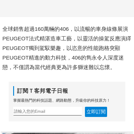
全球銷售超過160萬輛的406，以流暢的車身線條展演
PEUGEOT法式精湛造車工藝，以靈活的操駕反應演繹
PEUGEOT獨到駕馭樂趣，以恣意的性能跑格突顯
PEUGEOT精進的動力科技，406的雋永令人深度迷
戀，不僅謂為當代經典更為許多獅迷難以忘懷。
訂閱Ｔ客邦電子日報
掌握最熱門的科技話題、網路動態，升級你的科技原力！
立即訂閱