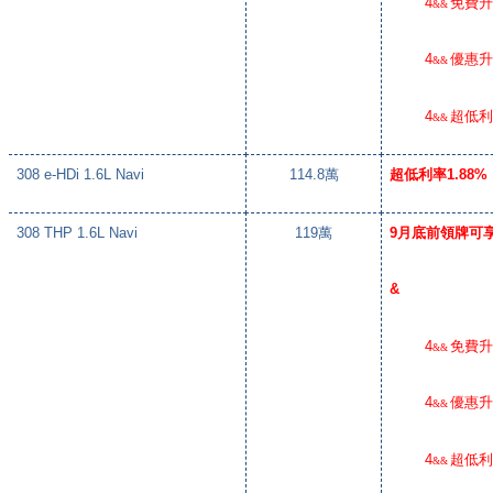
4
免費
&&
4
優惠
&&
4
超低
&&
308 e-HDi 1.6L Navi
114.8
萬
超低利率
1.88%
308 THP 1.6L Navi
119
萬
9
月底前領牌可
&
4
免費
&&
4
優惠
&&
4
超低
&&