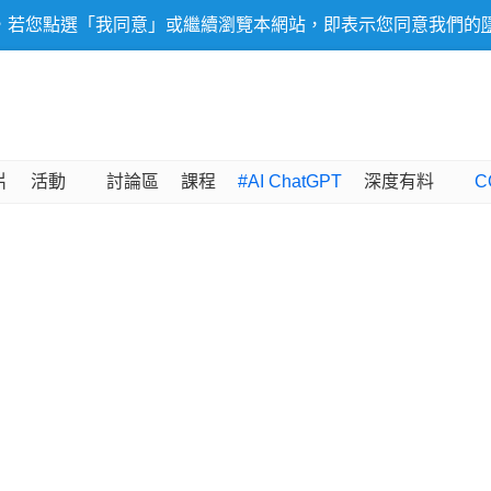
，若您點選「我同意」或繼續瀏覽本網站，即表示您同意我們的
片
活動
討論區
課程
#AI ChatGPT
深度有料
C