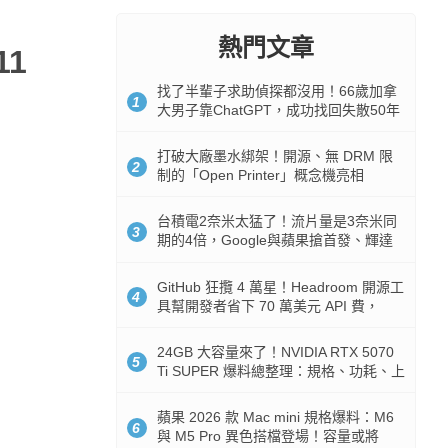
熱門文章
11
找了半輩子求助偵探都沒用！66歲加拿
1
大男子靠ChatGPT，成功找回失散50年
家人
打破大廠墨水綁架！開源、無 DRM 限
2
制的「Open Printer」概念機亮相
台積電2奈米太猛了！流片量是3奈米同
3
期的4倍，Google與蘋果搶首發、輝達
與AMD排隊等產能
GitHub 狂攬 4 萬星！Headroom 開源工
4
具幫開發者省下 70 萬美元 API 費，
Token 消耗暴降 92%
24GB 大容量來了！NVIDIA RTX 5070
5
Ti SUPER 爆料總整理：規格、功耗、上
市時間
蘋果 2026 款 Mac mini 規格爆料：M6
6
與 M5 Pro 異色搭檔登場！容量或將