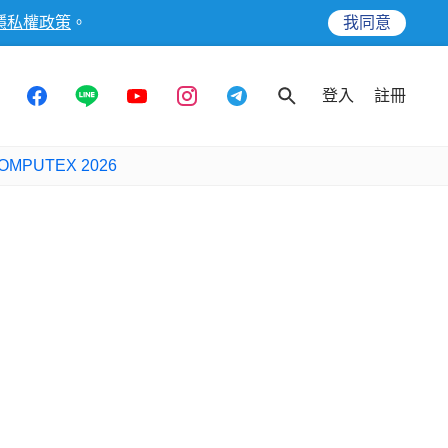
隱私權政策
。
我同意
登入
註冊
OMPUTEX 2026