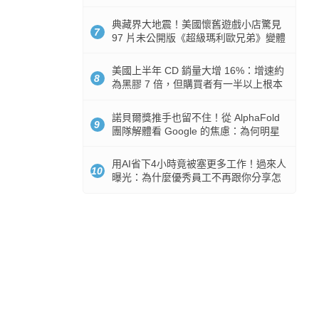
512GB 起跳
典藏界大地震！美國懷舊遊戲小店驚見
7
97 片未公開版《超級瑪利歐兄弟》變體
任天堂卡帶
美國上半年 CD 銷量大增 16%：增速約
8
為黑膠 7 倍，但購買者有一半以上根本
沒有播放器
諾貝爾獎推手也留不住！從 AlphaFold
9
團隊解體看 Google 的焦慮：為何明星
實驗室要為 Gemini 讓路？
用AI省下4小時竟被塞更多工作！過來人
10
曝光：為什麼優秀員工不再跟你分享怎
麼使用AI