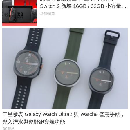
Switch 2 新增 16GB / 32GB 小容量遊
戲卡的選擇
遊戲/電競
三星發表 Galaxy Watch Ultra2 與 Watch9 智慧手錶，
導入潛水與越野跑導航功能
3C新品