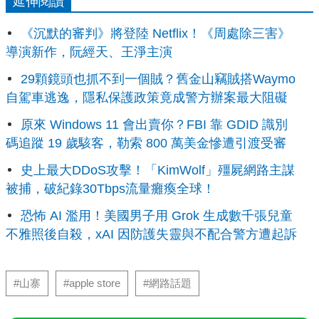
延伸閱讀
《沉默的審判》將登陸 Netflix！《周處除三害》
導演新作，阮經天、王淨主演
29顆鏡頭也抓不到一個賊？舊金山竊賊搭Waymo
自駕車逃逸，隱私保護政策竟成警方辦案最大阻礙
原來 Windows 11 會出賣你？FBI 靠 GDID 識別
碼追蹤 19 歲駭客，勒索 800 萬美金慘遭引渡受審
史上最大DDoS攻擊！「KimWolf」殭屍網路主謀
被捕，破紀錄30Tbps流量癱瘓全球！
恐怖 AI 濫用！美國男子用 Grok 生成數千張兒童
不雅照後自殺，xAI 因防護失靈與不配合警方遭起訴
#山寨
#apple store
#網路話題