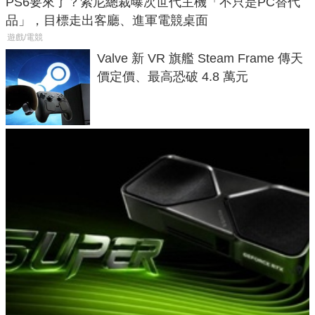
PS6要來了？索尼總裁曝次世代主機「不只是PC替代
品」，目標走出客廳、進軍電競桌面
遊戲/電競
Valve 新 VR 旗艦 Steam Frame 傳天
價定價、最高恐破 4.8 萬元