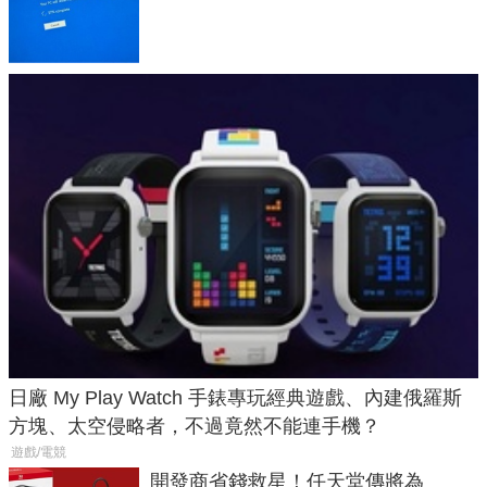
體與後台追蹤
日廠 My Play Watch 手錶專玩經典遊戲、內建俄羅斯
方塊、太空侵略者，不過竟然不能連手機？
遊戲/電競
開發商省錢救星！任天堂傳將為