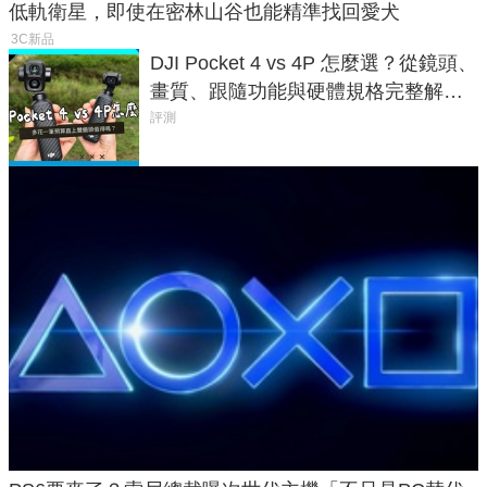
低軌衛星，即使在密林山谷也能精準找回愛犬
3C新品
DJI Pocket 4 vs 4P 怎麼選？從鏡頭、
畫質、跟隨功能與硬體規格完整解
析，一次看懂兩台差異
評測