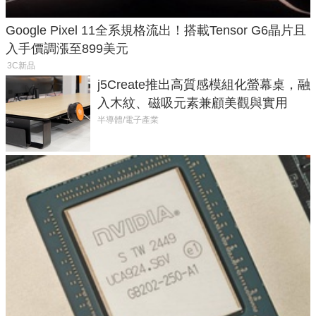
Google Pixel 11全系規格流出！搭載Tensor G6晶片且
入手價調漲至899美元
3C新品
j5Create推出高質感模組化螢幕桌，融
入木紋、磁吸元素兼顧美觀與實用
半導體/電子產業