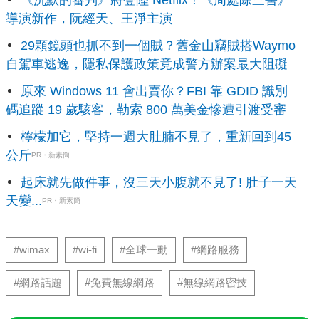
導演新作，阮經天、王淨主演
29顆鏡頭也抓不到一個賊？舊金山竊賊搭Waymo
自駕車逃逸，隱私保護政策竟成警方辦案最大阻礙
原來 Windows 11 會出賣你？FBI 靠 GDID 識別
碼追蹤 19 歲駭客，勒索 800 萬美金慘遭引渡受審
檸檬加它，堅持一週大肚腩不見了，重新回到45
公斤
PR・新素簡
起床就先做件事，沒三天小腹就不見了! 肚子一天
天變...
PR・新素簡
#wimax
#wi-fi
#全球一動
#網路服務
#網路話題
#免費無線網路
#無線網路密技