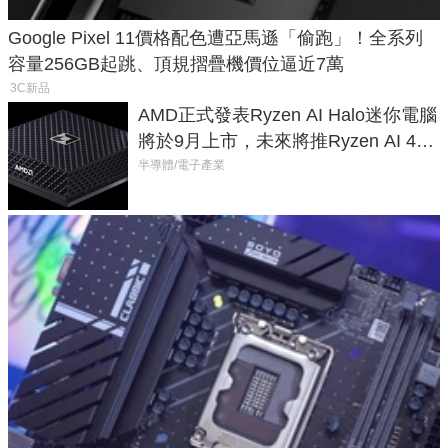
Google Pixel 11價格配色遭亞馬遜「偷跑」！全系列
容量256GB起跳、頂規摺疊機價位逼近7萬
3C新品
AMD正式發表Ryzen AI Halo迷你電腦
將於9月上市，未來將推Ryzen AI 400
Max系列處理器與對應升級版
半導體/電子產業