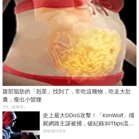
腹部脂肪的「剋星」找到了，常吃這幾物，吃走大肚
囊，瘦出小蠻腰
PR（新素簡）
史上最大DDoS攻擊！「KimWolf」殭
屍網路主謀被捕，破紀錄30Tbps流量
癱瘓全球！
雲端/資訊安全