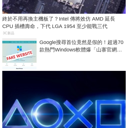
終於不用再換主機板了？Intel 傳將效仿 AMD 延長
CPU 插槽壽命，下代 LGA 1954 至少能戰三代
3C新品
Google搜尋首位竟然是假的！超過70
款熱門Windows軟體爆「山寨官網」
危機