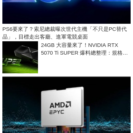
PS6要來了？索尼總裁曝次世代主機「不只是PC替代
品」，目標走出客廳、進軍電競桌面
24GB 大容量來了！NVIDIA RTX
5070 Ti SUPER 爆料總整理：規格、
功耗、上市時間