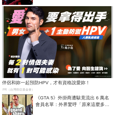
伴侶和妳一起預防HPV，才有資格說愛妳！
PR（台灣癌症基金會）
《GTA 5》外掛商遭駭竟流出 6 萬名
會員名單：外界驚呼「原來這麼多人
在開掛！」