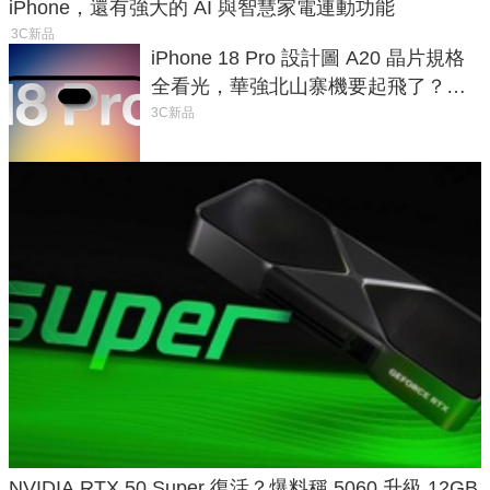
iPhone，還有強大的 AI 與智慧家電連動功能
3C新品
iPhone 18 Pro 設計圖 A20 晶片規格
全看光，華強北山寨機要起飛了？專
家曝山寨機無法復刻兩大關鍵
3C新品
NVIDIA RTX 50 Super 復活？爆料稱 5060 升級 12GB