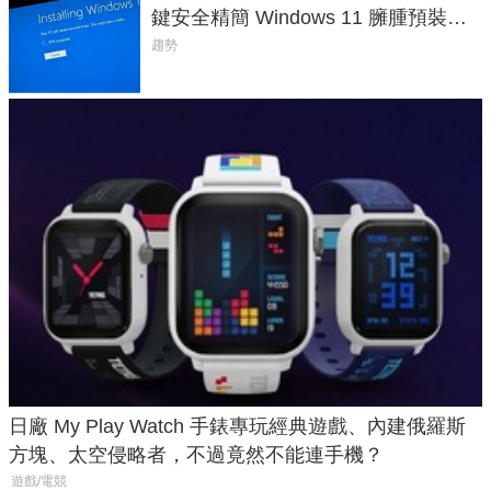
鍵安全精簡 Windows 11 臃腫預裝軟
體與後台追蹤
趨勢
日廠 My Play Watch 手錶專玩經典遊戲、內建俄羅斯
方塊、太空侵略者，不過竟然不能連手機？
遊戲/電競