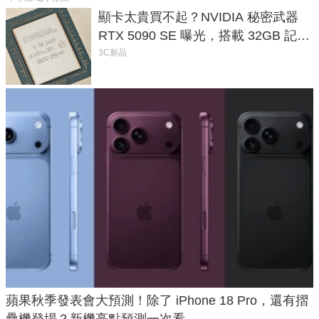
顯卡太貴買不起？NVIDIA 秘密武器
RTX 5090 SE 曝光，搭載 32GB 記憶
體
3C新品
蘋果秋季發表會大預測！除了 iPhone 18 Pro，還有摺