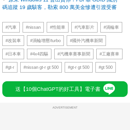
碼追蹤 19 歲駭客，勒索 800 萬美金慘遭引渡受審
#汽車
#nissan
#性能車
#汽車影片
#渦輪車
#改裝車
#渦輪增壓/turbo
#國外汽機車新聞
#日本車
#4x4四驅
#汽機車賽事新聞
#工廠賽車
#gt-r
#nissan gt-r gt 500
#gt-r gt 500
#gt 500
送【10個ChatGPT的好工具】電子書
ADVERTISEMENT