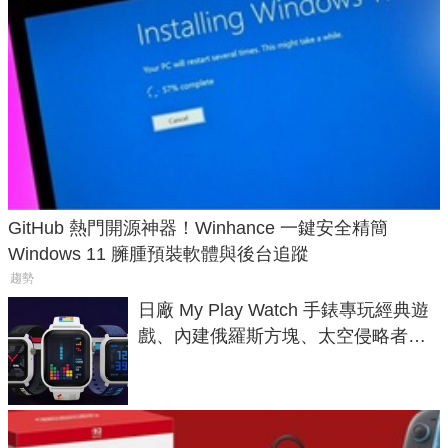
GitHub 熱門開源神器！Winhance 一鍵安全精簡
Windows 11 臃腫預裝軟體與後台追蹤
趨勢
日廠 My Play Watch 手錶專玩經典遊
戲、內建俄羅斯方塊、太空侵略者，
不過竟然不能連手機？