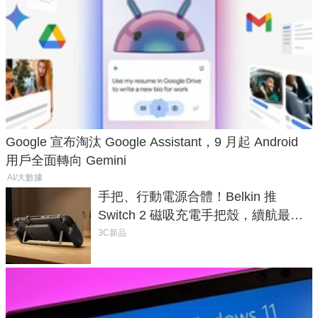
Google 宣布淘汰 Google Assistant，9 月起 Android
用戶全面轉向 Gemini
AI/大數據
手把、行動電源合體！Belkin 推
Switch 2 磁吸充電手把殼，續航最高
延長 1.5 倍
3C新品