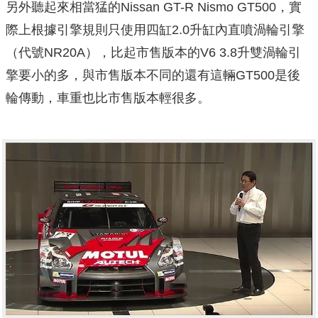
另外聽起來相當猛的Nissan GT-R Nismo GT500，實
際上根據引擎規則只使用四缸2.0升缸內直噴渦輪引擎
（代號NR20A），比起市售版本的V6 3.8升雙渦輪引
擎要小的多，與市售版本不同的還有這輛GT500是後
輪傳動，車重也比市售版本輕很多。