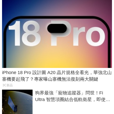
iPhone 18 Pro 設計圖 A20 晶片規格全看光，華強北山
寨機要起飛了？專家曝山寨機無法復刻兩大關鍵
3C新品
狗界最強「寵物追蹤器」問世！Fi
Ultra 智慧項圈結合低軌衛星，即使在
密林山谷也能精準找回愛犬