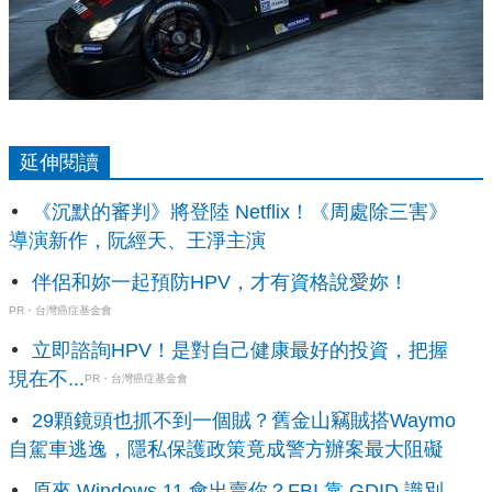
延伸閱讀
《沉默的審判》將登陸 Netflix！《周處除三害》
導演新作，阮經天、王淨主演
伴侶和妳一起預防HPV，才有資格說愛妳！
PR・台灣癌症基金會
立即諮詢HPV！是對自己健康最好的投資，把握
現在不...
PR・台灣癌症基金會
29顆鏡頭也抓不到一個賊？舊金山竊賊搭Waymo
自駕車逃逸，隱私保護政策竟成警方辦案最大阻礙
原來 Windows 11 會出賣你？FBI 靠 GDID 識別