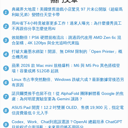
典藏界大地震！美國懷舊遊戲小店驚見 97 片未公開版《超級瑪
1
利歐兄弟》變體任天堂卡帶
用AI省下4小時竟被塞更多工作！過來人曝光：為什麼優秀員工
2
不再跟你分享怎麼使用AI
效能翻倍！PS6 硬體規格流出：跳過四代改用 AMD Zen 6c 混
3
合架構，4K 120fps 與全光追時代來臨
打破大廠墨水綁架！開源、無 DRM 限制的「Open Printer」概
4
念機亮相
蘋果 2026 款 Mac mini 規格爆料：M6 與 M5 Pro 異色搭檔登
5
場！容量或將 512GB 起跳
Linux 市占率突然翻倍、Windows 跌破六成？最新數據背後恐另
6
有原因
諾貝爾獎推手也留不住！從 AlphaFold 團隊解體看 Google 的焦
7
慮：為何明星實驗室要為 Gemini 讓路？
ASUS Pad 開賣！12.2 吋雙層 OLED、售價 19,900 元，指定電
8
信資費最低 0 元入手
Codex、Work、Chat到底該選誰？OpenAI 總裁坦承 ChatGPT
9
目前程式介面混亂：未來用戶將不用區分