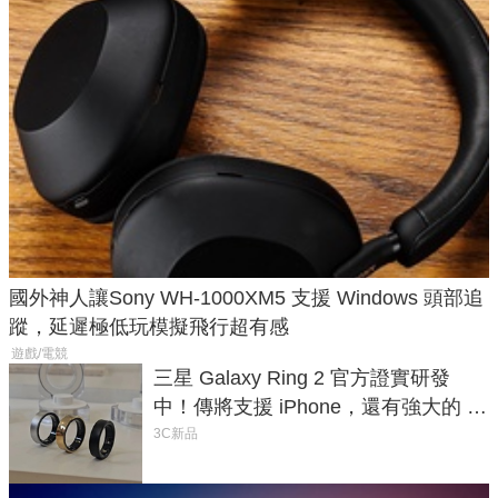
國外神人讓Sony WH-1000XM5 支援 Windows 頭部追
蹤，延遲極低玩模擬飛行超有感
遊戲/電競
三星 Galaxy Ring 2 官方證實研發
中！傳將支援 iPhone，還有強大的 AI
與智慧家電連動功能
3C新品