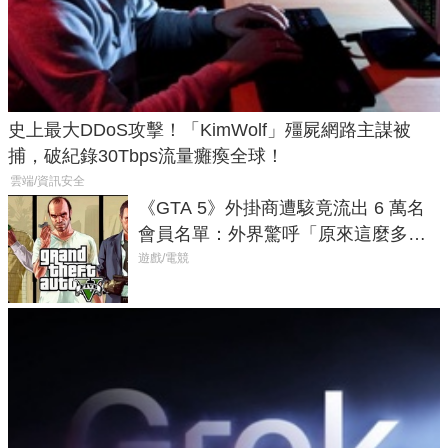
史上最大DDoS攻擊！「KimWolf」殭屍網路主謀被
捕，破紀錄30Tbps流量癱瘓全球！
雲端/資訊安全
《GTA 5》外掛商遭駭竟流出 6 萬名
會員名單：外界驚呼「原來這麼多人
在開掛！」
遊戲/電競