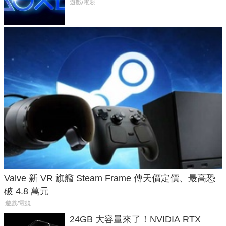
廳、進軍電競桌面
遊戲/電競
Valve 新 VR 旗艦 Steam Frame 傳天價定價、最高恐
破 4.8 萬元
遊戲/電競
24GB 大容量來了！NVIDIA RTX