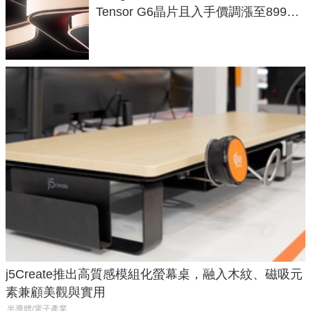
Tensor G6晶片且入手價調漲至899美
元
j5Create推出高質感模組化螢幕桌，融入木紋、磁吸元
素兼顧美觀與實用
半導體/電子產業