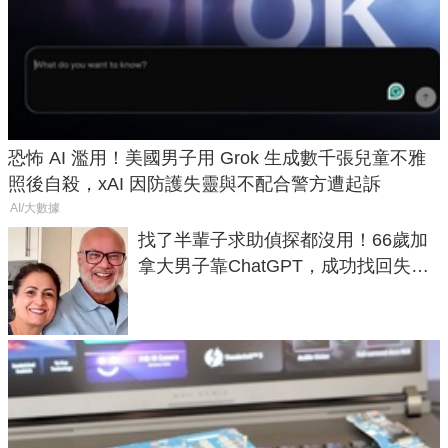
恐怖 AI 濫用！美國男子用 Grok 生成數千張兒童不雅
照後自殺，xAI 因防護失靈與不配合警方遭起訴
AI/大數據
找了半輩子求助偵探都沒用！66歲加
拿大男子靠ChatGPT，成功找回失散
50年家人