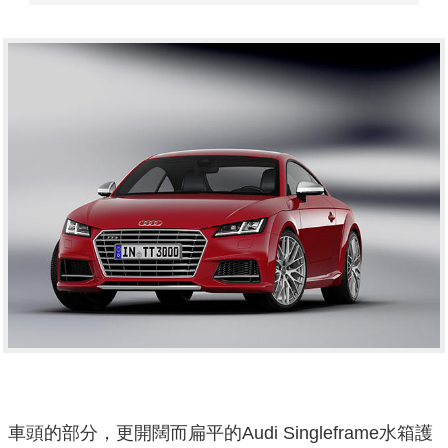
車頭的部分，更開闊而扁平的Audi Singleframe水箱護