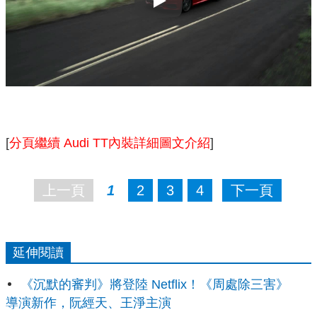
Play
[
分頁繼續 Audi TT內裝詳細圖文介紹
]
上一頁
1
2
3
4
下一頁
延伸閱讀
《沉默的審判》將登陸 Netflix！《周處除三害》
導演新作，阮經天、王淨主演