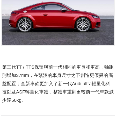
第三代TT / TTS保留與前一代相同的車長和車高，軸距
則增加37mm，在緊湊的車身尺寸之下創造更優異的底
盤配置；全新車款更加入了新一代Audi ultra輕量化科
技以及ASF輕量化車體，整體車重則更較前一代車款減
少達50kg。