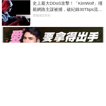
史上最大DDoS攻擊！「KimWolf」殭
屍網路主謀被捕，破紀錄30Tbps流量
癱瘓全球！
雲端/資訊安全
伴侶和妳一起預防HPV，才有資格說愛妳！
PR（台灣癌症基金會）