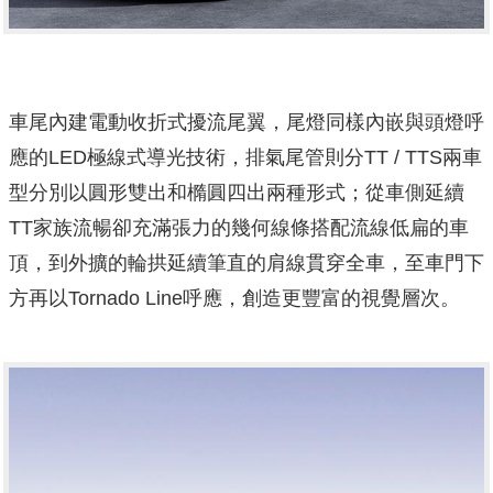
車尾內建電動收折式擾流尾翼，尾燈同樣內嵌與頭燈呼
應的LED極線式導光技術，排氣尾管則分TT / TTS兩車
型分別以圓形雙出和橢圓四出兩種形式；從車側延續
TT家族流暢卻充滿張力的幾何線條搭配流線低扁的車
頂，到外擴的輪拱延續筆直的肩線貫穿全車，至車門下
方再以Tornado Line呼應，創造更豐富的視覺層次。