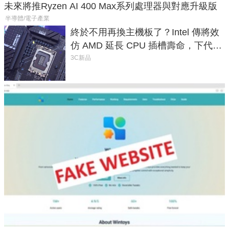
未來將推Ryzen AI 400 Max系列處理器與對應升級版
半導體/電子產業
終於不用再換主機板了？Intel 傳將效
仿 AMD 延長 CPU 插槽壽命，下代
LGA 1954 至少能戰三代
3C新品