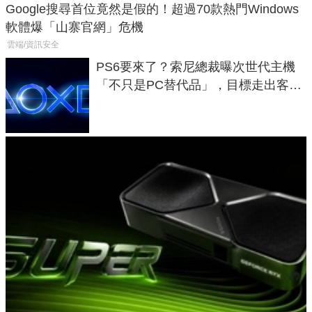
Google搜尋首位竟然是假的！超過70款熱門Windows
軟體爆「山寨官網」危機
雲端/資訊安全
PS6要來了？索尼總裁曝次世代主機
「不只是PC替代品」，目標走出客
廳、進軍電競桌面