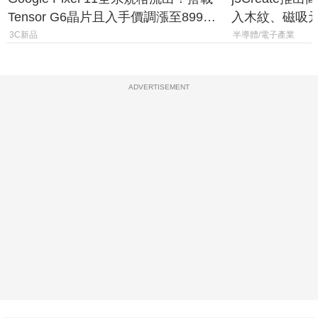
Tensor G6晶片且入手價調漲至899美
入木紋、磁吸
元
3C新品
半導體/電子產業
ADVERTISEMENT