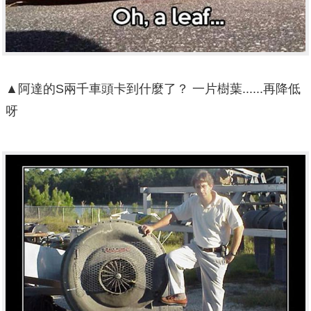
▲阿達的S兩千車頭卡到什麼了？ 一片樹葉......再降低
呀