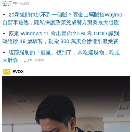
公斤
PR・新素簡
29顆鏡頭也抓不到一個賊？舊金山竊賊搭Waymo
自駕車逃逸，隱私保護政策竟成警方辦案最大阻礙
原來 Windows 11 會出賣你？FBI 靠 GDID 識別
碼追蹤 19 歲駭客，勒索 800 萬美金慘遭引渡受審
腹部脂肪的「剋星」找到了，常吃這幾物，吃走
大肚囊，...
PR・新素簡
EVOX
PR