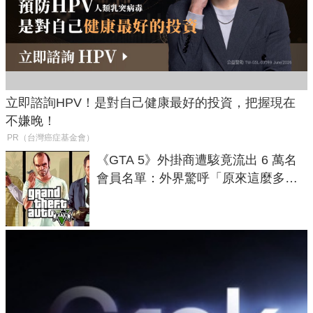
立即諮詢HPV！是對自己健康最好的投資，把握現在
不嫌晚！
PR（台灣癌症基金會）
《GTA 5》外掛商遭駭竟流出 6 萬名
會員名單：外界驚呼「原來這麼多人
在開掛！」