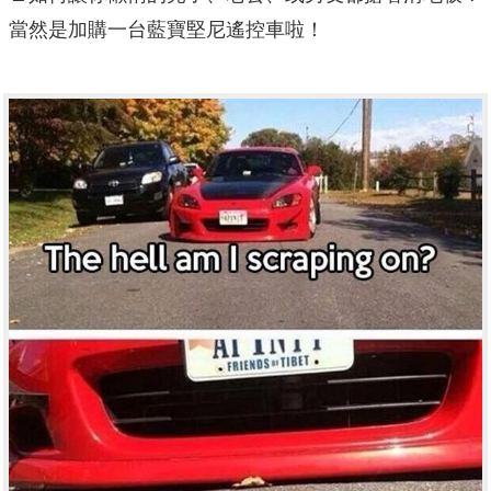
當然是加購一台藍寶堅尼遙控車啦！