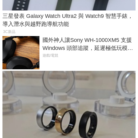
三星發表 Galaxy Watch Ultra2 與 Watch9 智慧手錶，
導入潛水與越野跑導航功能
3C新品
國外神人讓Sony WH-1000XM5 支援
Windows 頭部追蹤，延遲極低玩模擬
飛行超有感
遊戲/電競