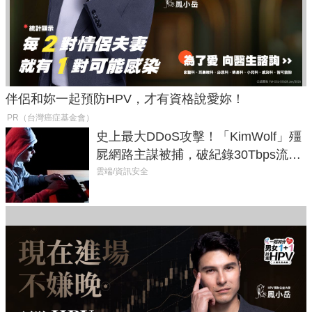
伴侶和妳一起預防HPV，才有資格說愛妳！
PR（台灣癌症基金會）
史上最大DDoS攻擊！「KimWolf」殭
屍網路主謀被捕，破紀錄30Tbps流量
癱瘓全球！
雲端/資訊安全