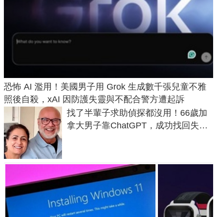
恐怖 AI 濫用！美國男子用 Grok 生成數千張兒童不雅
照後自殺，xAI 因防護失靈與不配合警方遭起訴
找了半輩子求助偵探都沒用！66歲加
拿大男子靠ChatGPT，成功找回失散
50年家人