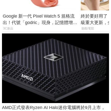
Google 新一代 Pixel Watch 5 規格流
終於要好用了！R
出！代號「godric」現身，記憶體增強
級重大更新，全新
鎖定 AI 應用
式讓操作就像 X
3C新品
遊戲/電競
AMD正式發表Ryzen AI Halo迷你電腦將於9月上市，