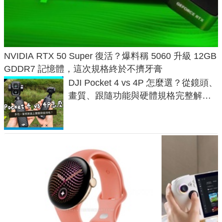
NVIDIA RTX 50 Super 復活？爆料稱 5060 升級 12GB
GDDR7 記憶體，這次規格終於不擠牙膏
DJI Pocket 4 vs 4P 怎麼選？從鏡頭、
畫質、跟隨功能與硬體規格完整解
析，一次看懂兩台差異