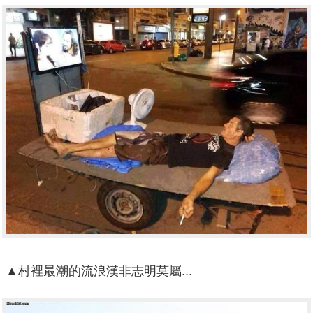
▲村裡最潮的流浪漢非志明莫屬...