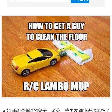
▲如何讓你懶惰的兒子、老公、或男友都搶著清地板？