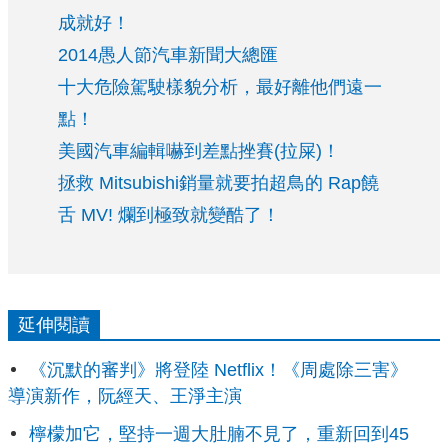
成就好！
2014愚人節汽車新聞大總匯
十大危險駕駛樣貌分析，最好離他們遠一
點！
美國汽車編輯嚇到差點挫賽(拉屎)！
拯救 Mitsubishi銷量就要拍超鳥的 Rap饒
舌 MV! 爛到極致就變酷了！
延伸閱讀
《沉默的審判》將登陸 Netflix！《周處除三害》
導演新作，阮經天、王淨主演
檸檬加它，堅持一週大肚腩不見了，重新回到45