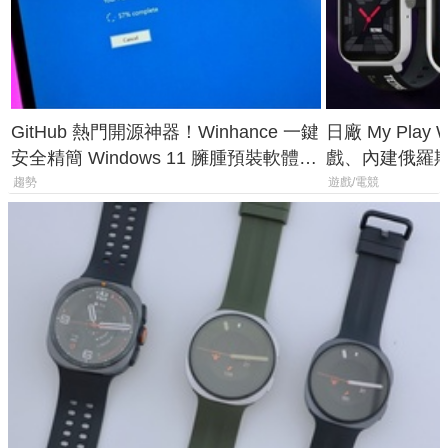
GitHub 熱門開源神器！Winhance 一鍵
日廠 My Play
安全精簡 Windows 11 臃腫預裝軟體與
戲、內建俄羅
後台追蹤
過竟然不能連
趨勢
遊戲/電競